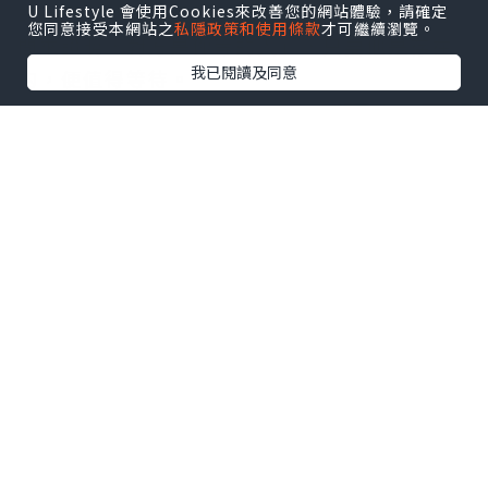
的心意，「等那個對的人出現，或許需要長時
U Lifestyle 會使用Cookies來改善您的網站體驗，請確定
您同意接受本網站之
私隱政策和使用條款
才可繼續瀏覽。
間來證明，對方是你等的人」，只要他是存在
我已閱讀及同意
的，便值得等待。
思螢到咖啡店打工，為的就是每天能看見
澤于。