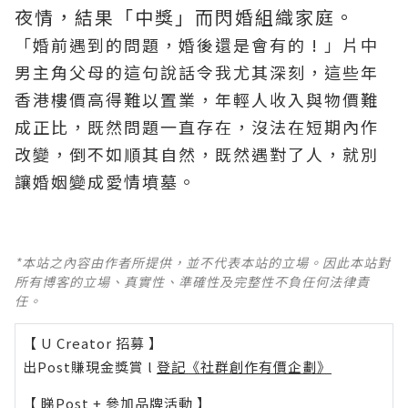
夜情，結果「中獎」而閃婚組織家庭。
「婚前遇到的問題，婚後還是會有的 ! 」片中
男主角父母的這句說話令我尤其深刻，這些年
香港樓價高得難以置業，年輕人收入與物價難
成正比，既然問題一直存在，沒法在短期內作
改變，倒不如順其自然，既然遇對了人，就別
讓婚姻變成愛情墳墓。
*本站之內容由作者所提供，並不代表本站的立場。因此本站對
所有博客的立場、真實性、準確性及完整性不負任何法律責
任。
【 U Creator 招募 】
出Post賺現金獎賞 l
登記《社群創作有價企劃》
【 睇Post + 參加品牌活動 】