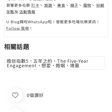
瀏覽更多社群
打卡
丶
旅遊
丶
美食
丶
親子
丶
寵物
丶
扮靚
攻略
及
活動情報
U Blog開咗WhatsApp啦！發掘更多吃喝玩樂資訊！
Follow 我哋
！
相關話題
婚迷指數5，五年之約，The Five-Year
Engagement，戀愛，婚姻，墳墓
0個讚好