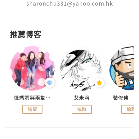
sharonchu331@yahoo.com.hk
推薦博客
點滴
儍媽媽與兩隻小魔怪之家
艾米莉
追蹤
追蹤
追蹤