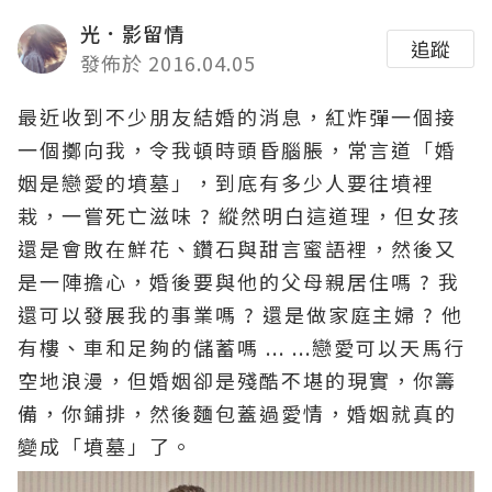
光．影留情
追蹤
發佈於 2016.04.05
最近收到不少朋友結婚的消息，紅炸彈一個接
一個擲向我，令我頓時頭昏腦脹，常言道「婚
姻是戀愛的墳墓」，到底有多少人要往墳裡
栽，一嘗死亡滋味 ? 縱然明白這道理，但女孩
還是會敗在鮮花、鑽石與甜言蜜語裡，然後又
是一陣擔心，婚後要與他的父母親居住嗎 ? 我
還可以發展我的事業嗎 ? 還是做家庭主婦 ? 他
有樓、車和足夠的儲蓄嗎 ... ...戀愛可以天馬行
空地浪漫，但婚姻卻是殘酷不堪的現實，你籌
備，你鋪排，然後麵包蓋過愛情，婚姻就真的
變成「墳墓」了。