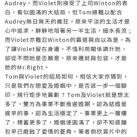
Audrey，而Violet則接受了上司Winton的表
白，看似圓滿的大結局，但Tom總難以配合
Audrey無日無天的瘋狂，原來平淡的生活才是
心中追求，靜靜地陪著另一半生活，細水長流 ;
而Violet亦難忍Winton的霸道與自以為是，為
了讓Violet留在身邊，不惜利用關係調升她，
卻從不問她是否願意，原來遷就與包容，才是
她的Mr.Right。
Tom與Violet的結局如何，相信大家亦猜到，
只是我們在戀愛及婚姻中，是否該一步一個腳
印、規行矩步地籌劃 ? Tom及Violet就是想太
多了，雙方為事業不斷推遲婚期，認為結婚是
遲早的事，認為生活穩定了、事業更上一層樓
了、積蓄更多了，婚姻便圓滿了，卻不知道麵
包早已磨蝕了愛情的菱角。筆者倒欣賞片中的