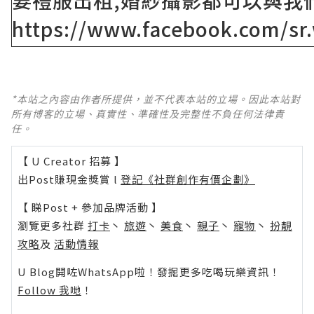
要禮服出租,婚紗攝影都可以與我
https://www.facebook.com/sr
*本站之內容由作者所提供，並不代表本站的立場。因此本站對
所有博客的立場、真實性、準確性及完整性不負任何法律責
任。
【 U Creator 招募 】
出Post賺現金獎賞 l
登記《社群創作有價企劃》
【 睇Post + 參加品牌活動 】
瀏覽更多社群
打卡
丶
旅遊
丶
美食
丶
親子
丶
寵物
丶
扮靚
攻略
及
活動情報
U Blog開咗WhatsApp啦！發掘更多吃喝玩樂資訊！
Follow 我哋
！