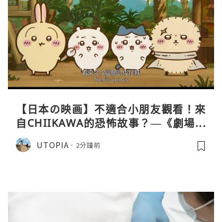
【日本の映画】不適合小朋友觀看！來
自CHIIKAWA的恐怖故事？—《劇場版
CHIIKAWA 人魚島的秘密》
UTOPIA
2分鐘前