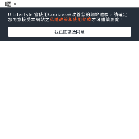
囉。
U Lifestyle 會使用Cookies來改善您的網站體驗，請確定
您同意接受本網站之
私隱政策和使用條款
才可繼續瀏覽。
我已閱讀及同意
為了能更了解及完成屬於每一對新人的拍
攝，當天服務的日出夥伴最重要的第一個
步驟就是再確認一次拍攝腳本，裡面不僅
記載新人的基本資料外，還有婚紗攝影的