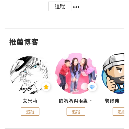
追蹤
推薦博客
點滴
艾米莉
儍媽媽與兩隻小魔怪之家
追蹤
追蹤
追蹤