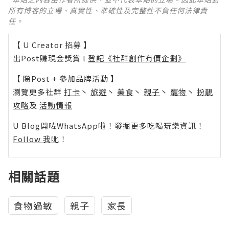
所有博客的立場、真實性、準確性及完整性不負任何法律責
任。
【 U Creator 招募 】
出Post賺現金獎賞 l
登記《社群創作有價企劃》
【 睇Post + 參加品牌活動 】
瀏覽更多社群
打卡
丶
旅遊
丶
美食
丶
親子
丶
寵物
丶
扮靚
攻略
及
活動情報
U Blog開咗WhatsApp啦！發掘更多吃喝玩樂資訊！
Follow 我哋
！
相關話題
食物過敏
親子
家長