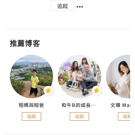
追蹤
推薦博客
 Swan
暟媽與暟爸
和牛B的成長日記
文珊 ManS
追蹤
追蹤
追蹤