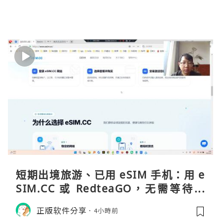
短期出境旅游、已用 eSIM 手机：用 e
SIM.CC 或 RedteaGO，无需等待收
货。需要“当地号码 + 通话短信”（如
正版软件分享
4小時前
打车、外卖、客户联络）：优先 Redt