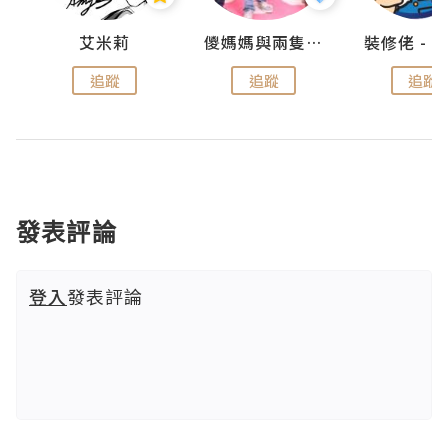
點滴
艾米莉
儍媽媽與兩隻小魔怪之家
追蹤
追蹤
追蹤
發表評論
登入
發表評論