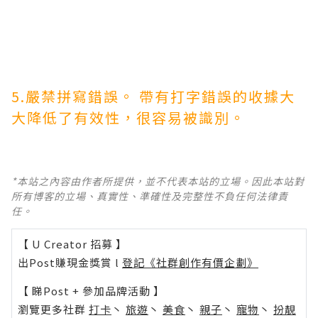
5.嚴禁拼寫錯誤。 帶有打字錯誤的收據大
大降低了有效性，很容易被識別。
*本站之內容由作者所提供，並不代表本站的立場。因此本站對
所有博客的立場、真實性、準確性及完整性不負任何法律責
任。
【 U Creator 招募 】
出Post賺現金獎賞 l
登記《社群創作有價企劃》
【 睇Post + 參加品牌活動 】
瀏覽更多社群
打卡
丶
旅遊
丶
美食
丶
親子
丶
寵物
丶
扮靚