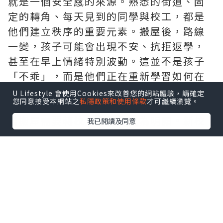
就是一個安全感的來源。熟悉的街道、固
定的轉角、每天見到的同學與校工，都是
他們建立秩序的重要元素。搬屋後，路線
一變，孩子可能會出現不安、抗拒返學，
甚至在早上情緒特別波動。這並不是孩子
「不乖」，而是他們正在重新學習如何在
新環境中定位自己。
U Lifestyle 會使用Cookies來改善您的網站體驗，請確定
您同意接受本網站之
私隱政策和使用條款
才可繼續瀏覽。
若
搬屋
需要轉校，影響會更為明顯。新校
我已閱讀及同意
園、新老師、新同學，對小朋友來說是一
連串未知。有些孩子會表現得特別安靜，
有些則變得易怒或退縮。家長在這段時
間，與其急著要求孩子「快點適應」，不
如先穩住生活節奏，例如固定作息、保持
原有興趣班或家庭活動，讓孩子在變動中