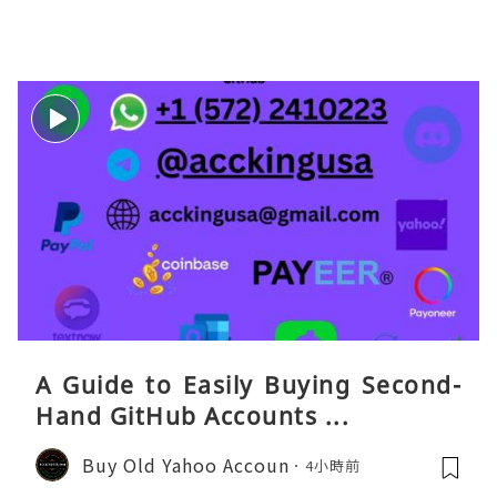
eaGO（明确提供通话短信套餐）。长
A Guide to Easily Buying Second-
Hand GitHub Accounts ...
Buy Old Yahoo Accoun
4小時前