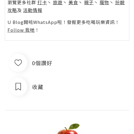
瀏覽更多社群
打卡
丶
旅遊
丶
美食
丶
親子
丶
寵物
丶
扮靚
攻略
及
活動情報
U Blog開咗WhatsApp啦！發掘更多吃喝玩樂資訊！
Follow 我哋
！
0個讚好
收藏