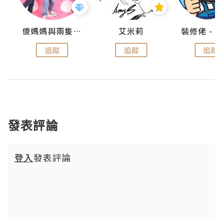
點滴
儍媽媽與兩隻小魔怪之家
艾米莉
追蹤
追蹤
追蹤
發表評論
登入
發表評論