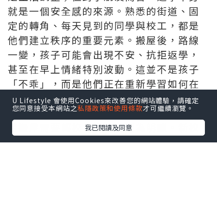
就是一個安全感的來源。熟悉的街道、固
定的轉角、每天見到的同學與校工，都是
他們建立秩序的重要元素。搬屋後，路線
一變，孩子可能會出現不安、抗拒返學，
甚至在早上情緒特別波動。這並不是孩子
「不乖」，而是他們正在重新學習如何在
新環境中定位自己。
U Lifestyle 會使用Cookies來改善您的網站體驗，請確定
您同意接受本網站之
私隱政策和使用條款
才可繼續瀏覽。
若
搬屋
需要轉校，影響會更為明顯。新校
我已閱讀及同意
園、新老師、新同學，對小朋友來說是一
連串未知。有些孩子會表現得特別安靜，
有些則變得易怒或退縮。家長在這段時
間，與其急著要求孩子「快點適應」，不
如先穩住生活節奏，例如固定作息、保持
原有興趣班或家庭活動，讓孩子在變動中