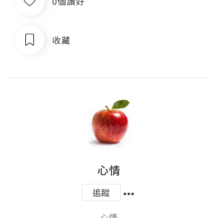
0個讚好
收藏
心情
追蹤
心情