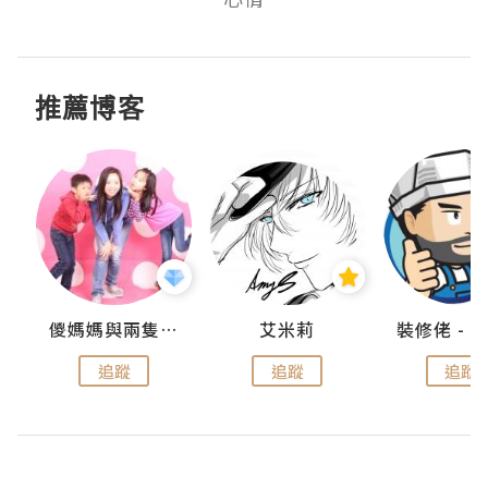
推薦博客
點滴
儍媽媽與兩隻小魔怪之家
艾米莉
追蹤
追蹤
追蹤