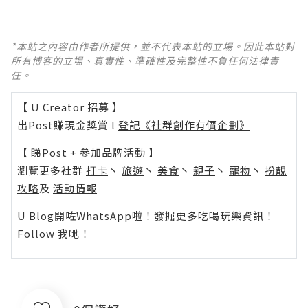
*本站之內容由作者所提供，並不代表本站的立場。因此本站對
所有博客的立場、真實性、準確性及完整性不負任何法律責
任。
【 U Creator 招募 】
出Post賺現金獎賞 l
登記《社群創作有價企劃》
【 睇Post + 參加品牌活動 】
瀏覽更多社群
打卡
丶
旅遊
丶
美食
丶
親子
丶
寵物
丶
扮靚
攻略
及
活動情報
U Blog開咗WhatsApp啦！發掘更多吃喝玩樂資訊！
Follow 我哋
！