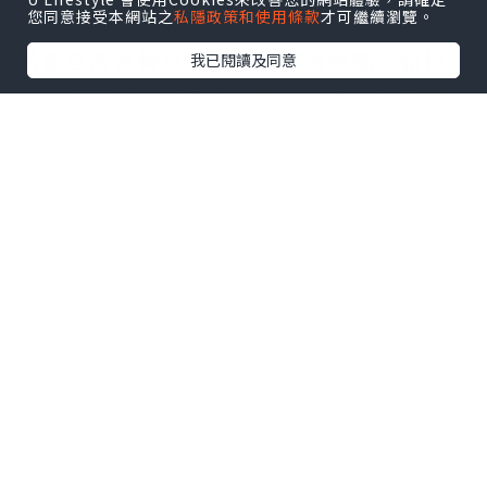
您同意接受本網站之
私隱政策和使用條款
才可繼續瀏覽。
若
搬屋
需要轉校，影響會更為明顯。新校
我已閱讀及同意
園、新老師、新同學，對小朋友來說是一
連串未知。有些孩子會表現得特別安靜，
有些則變得易怒或退縮。家長在這段時
間，與其急著要求孩子「快點適應」，不
如先穩住生活節奏，例如固定作息、保持
原有興趣班或家庭活動，讓孩子在變動中
仍有熟悉的支點。
其次是社交圈的轉換。搬屋後，原本放學
後可以一起玩的朋友可能不再住得近，周
末的見面也變得困難。對孩子來說，這是
一種「失去」，即使他們未必說出口。家
長可以嘗試協助孩子保留舊有聯繫，例如