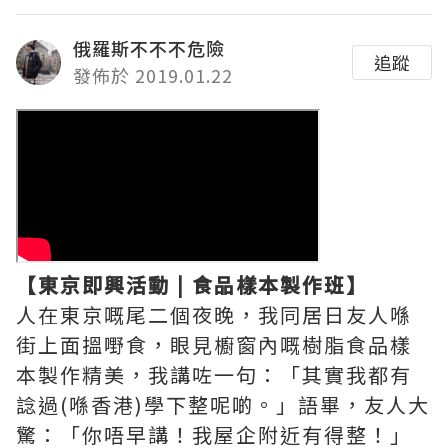
俄羅斯不不不危險
追蹤
發佈於 2019.01.22
【東京即興活動 | 食品樣本製作班】
人在東京嘅尾二個夜晚，我同居日友人喺
街上面搵嘢食，眼見櫥窗內嘅樹脂食品樣
本製作精美，我講咗一句：「其實我都有
諗過(喺香港)學下整呢啲。」語畢，友人大
驚：「你唔早講！我屋企附近有得整！」