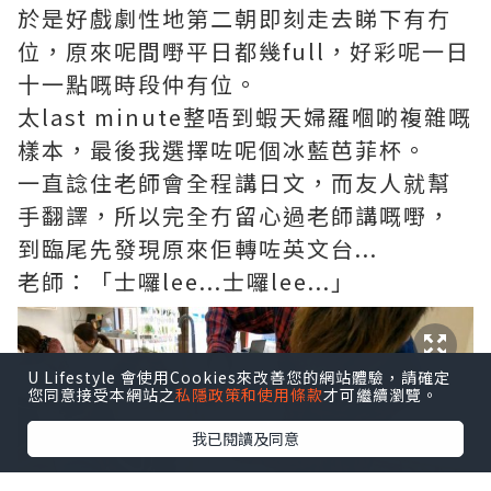
於是好戲劇性地第二朝即刻走去睇下有冇
位，原來呢間嘢平日都幾full，好彩呢一日
十一點嘅時段仲有位。
太last minute整唔到蝦天婦羅嗰啲複雜嘅
樣本，最後我選擇咗呢個冰藍芭菲杯。
一直諗住老師會全程講日文，而友人就幫
手翻譯，所以完全冇留心過老師講嘅嘢，
到臨尾先發現原來佢轉咗英文台...
老師：「士囉lee...士囉lee...」
U Lifestyle 會使用Cookies來改善您的網站體驗，請確定
您同意接受本網站之
私隱政策和使用條款
才可繼續瀏覽。
我已閱讀及同意