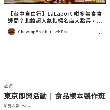
【台中自由行】LaLaport 咁多美食食
邊間？北館超人氣指標名店大點兵，深
度實測日本直送「北丸」職人料理與南
ChewingBrother
2小時前
館 LOPIA 超市神級熟食區！
旅遊
東京即興活動 | 食品樣本製作班
瀏覽次數:2586