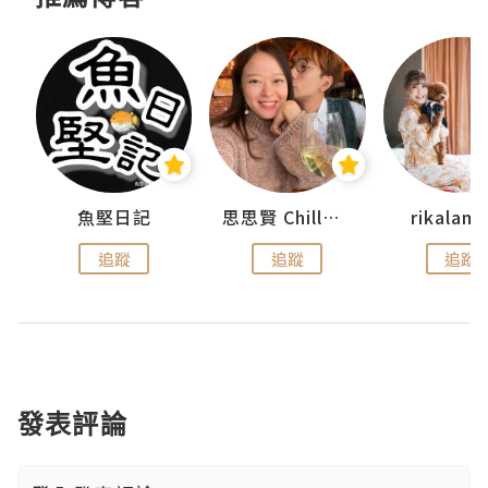
urnal
魚堅日記
思思賢 ChillMyBabe
rikala
追蹤
追蹤
追蹤
發表評論