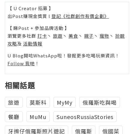
【 U Creator 招募 】
出Post賺現金獎賞 l
登記《社群創作有價企劃》
【 睇Post + 參加品牌活動 】
瀏覽更多社群
打卡
丶
旅遊
丶
美食
丶
親子
丶
寵物
丶
扮靚
攻略
及
活動情報
U Blog開咗WhatsApp啦！發掘更多吃喝玩樂資訊！
Follow 我哋
！
相關話題
旅遊
莫斯科
MyMy
俄羅斯吃與喝
餐廳
MuMu
SuneosRussiaStories
牙擦仔俄羅斯照片遊記
俄羅斯
俄國菜