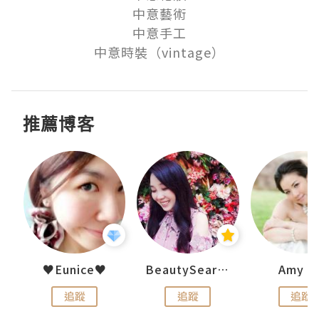
中意藝術

中意手工

中意時裝（vintage）
推薦博客
h 夏沫
♥Eunice♥
BeautySearch
Amy N
追蹤
追蹤
追蹤