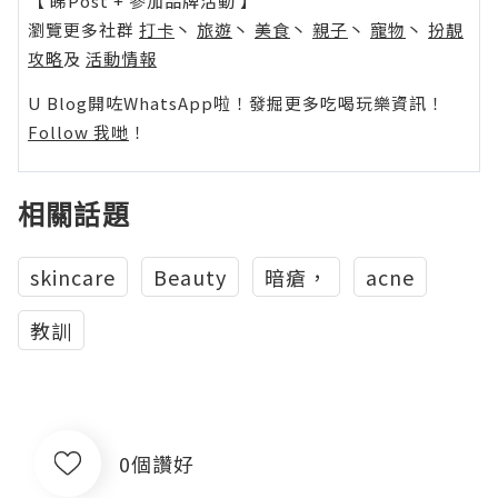
【 睇Post + 參加品牌活動 】
瀏覽更多社群
打卡
丶
旅遊
丶
美食
丶
親子
丶
寵物
丶
扮靚
攻略
及
活動情報
U Blog開咗WhatsApp啦！發掘更多吃喝玩樂資訊！
Follow 我哋
！
相關話題
skincare
Beauty
暗瘡，
acne
教訓
0個讚好