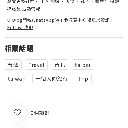
瀏覽更多社群
打卡
丶
旅遊
丶
美食
丶
親子
丶
寵物
丶
扮靚
攻略
及
活動情報
U Blog開咗WhatsApp啦！發掘更多吃喝玩樂資訊！
Follow 我哋
！
相關話題
台灣
Travel
台北
taipei
taiwan
一個人的旅行
Trip
0個讚好