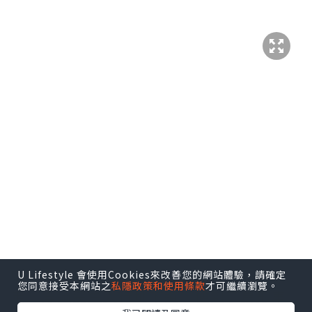
離開彰化火車站，向左，沿著鐵路一直
U Lifestyle 會使用Cookies來改善您的網站體驗，請確定
您同意接受本網站之
私隱政策和使用條款
才可繼續瀏覽。
走，穿過民生人行地下道，便到了扇形車