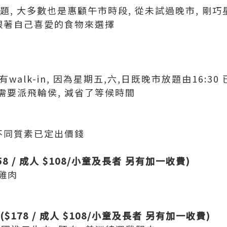
放題, 大多數也是惠顧午市時段, 從未試過晚市, 剛
可跟著自己喜愛的食物來選擇
walk-in, 因為星期五,六,日既晚市放題由16:30 
, 唔需要派飛輪侯, 減省了等候時間
不同質素已定出價錢
8 / 成人 $108/小童及長者 另有加一收費)
 雞肉
($178 / 成人 $10
8/小童
及
長者 另有加一收費)