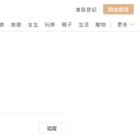
會員登記
開始撰寫
食
旅遊
女生
玩樂
親子
生活
寵物
行山
更多
打卡
追蹤