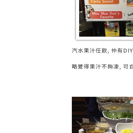
汽水果汁任飲, 仲有DIY F
略覺得果汁不夠凍, 可