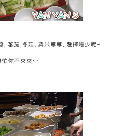
蘿蔔, 蕃茄,冬菇, 粟米等等, 選擇唔少呢~
最怕你不來夾~~