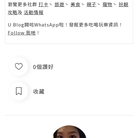
瀏覽更多社群
打卡
丶
旅遊
丶
美食
丶
親子
丶
寵物
丶
扮靚
攻略
及
活動情報
U Blog開咗WhatsApp啦！發掘更多吃喝玩樂資訊！
Follow 我哋
！
0個讚好
收藏