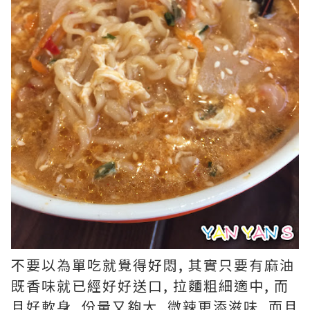
不要以為單吃就覺得好悶, 其實只要有麻油
既香味就已經好好送口, 拉麵粗細適中, 而
且好軟身, 份量又夠大, 微辣更添滋味, 而且