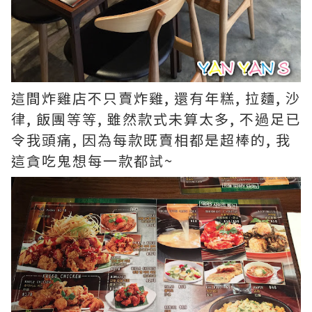
這間炸雞店不只賣炸雞, 還有年糕, 拉麵, 沙
律, 飯團等等, 雖然款式未算太多, 不過足已
令我頭痛, 因為每款既賣相都是超棒的, 我
這貪吃鬼想每一款都試~