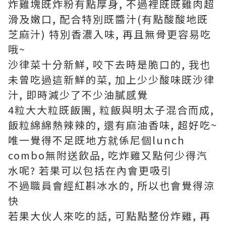
炸雞塊既炸粉有點厚身, 不過裡既既雞肉超
滑及嫩口, 配合特別既醬汁(有點酸酸地既
芝麻汁) 特別香濃入味, 再且無骨更容易吃
哦~
沙律菜十分新鮮, 咬下去時是脆口的, 我也
未曾吃過這新鮮的菜, 加上少少酸味既沙律
汁, 即時減少了不少油膩感覺
4粒大大粒既飯團, 粒飯與明太子混合而成,
飯粒綿綿熱辣辣的, 還有麻油香味, 超好吃~
唯一覺得不足既地方就係尼個lunch
combo無附送飲品, 吃炸雞又點何少得汽
水呢? 若果可以包括在內會更吸引
不過職員會經紅斟冰水的, 所以也會覺得涼
快
若果大伙人來吃的話, 可點點整份炸雞, 再