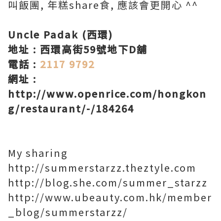
叫飯團, 年糕share食, 應該會更開心 ^^
Uncle Padak (西環)
地址 : 西環高街59號地下D舖
電話 :
2117 9792
網址 :
http://www.openrice.com/hongkon
g/restaurant/-/184264
My sharing
http://summerstarzz.theztyle.com
http://blog.she.com/summer_starzz
http://www.ubeauty.com.hk/member
_blog/summerstarzz/