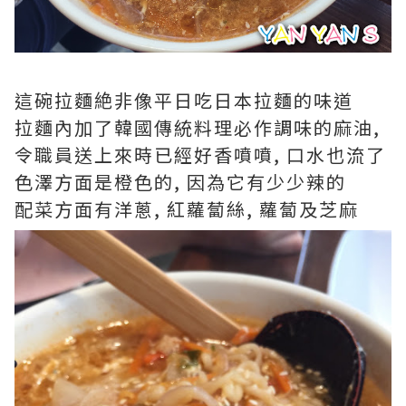
這碗拉麵絶非像平日吃日本拉麵的味道
拉麵內加了韓國傳統料理必作調味的麻油,
令職員送上來時已經好香噴噴, 口水也流了
色澤方面是橙色的, 因為它有少少辣的
配菜方面有洋蔥, 紅蘿蔔絲, 蘿蔔及芝麻