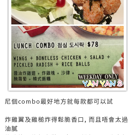
尼個combo最好地方就每款都可以試
炸雞翼及雞槌炸得鬆脆香口, 而且唔會太過
油膩