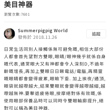
美目神器
瀏覽次數:7601
Summerpigpig World
追蹤
發佈於 2018.11.26
日常生活同別人接觸係無可避免嘅,相信大部份
人都會首先望對方雙眼,眼晴/眼神幾乎就係自身
嘅代表,通常眼大又有神都會令人深刻D,不過年
齡嘅增長,再加上雙眼日日睇電話/電腦,再精靈
嘅眼睛都會變得疲累,眼瞼下垂. 加上挨夜/通頂,
眼袋就越嚟越大,結果雙眼就會變得越嚟越細,越
嚟越無神.要擊退疲倦眼,按摩絕對係有效嘅,係
使用眼部保養品時可以同時令雙眼輪廓提升,絕
對可以稱為美目神器.