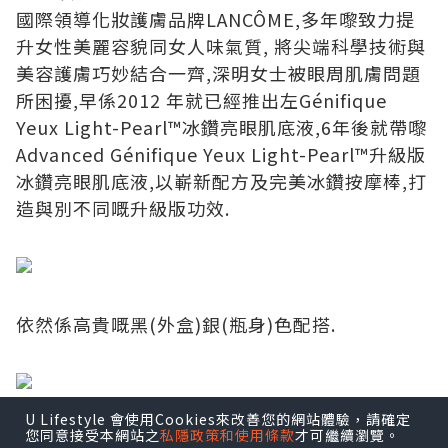
國際領導化妝護膚品牌LANCÔME,多年嚟致力提
升女性美麗容貌同女人味氣質, 將尖端科學技術與
美容護膚巧妙結合一齊,深明女士被眼周肌膚問題
所困擾,早係2012 年就已經推出左Génifique
Yeux Light-Pearl™冰鑽亮眼肌底液,6年後就帶嚟
Advanced Génifique Yeux Light-Pearl™升級版
冰鑽亮眼肌底液,以嶄新配方及完美冰鑽按摩棒,打
造與別不同嘅升級版功效.
依然係高貴嘅黑(外盒)銀(瓶身)色配搭.
U Lifestyle 會使用Cookies來改善您的網站體驗，請確定
您同意接受本網站之
私隱政策和使用條款
才可繼續瀏覽。
擰開就係專利嘅冰鑽按摩棒.