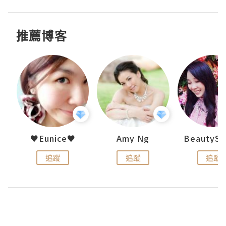
推薦博客
h 夏沫
♥Eunice♥
Amy Ng
追蹤
追蹤
追蹤