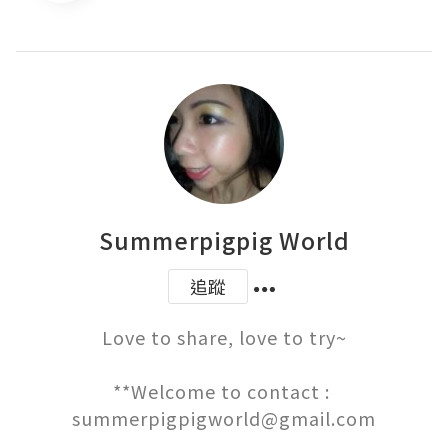
Summerpigpig World
追蹤
Love to share, love to try~

**Welcome to contact : 
summerpigpigworld@gmail.com