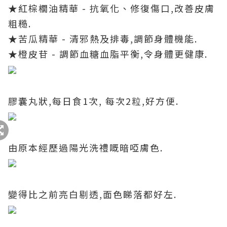
★紅棕櫚油精華 - 抗氧化、修復傷口,改善皮膚
粗糙.
★苦瓜精華 - 清邪熱及排毒,調節身體機能.
★橙皮苷 - 調節血糖血脂平衡,令身體更健康.
膠囊丸狀,每日食1次, 每次2粒,好方便.
由原本經歷過陽光洗禮嘅暗啞膚色.
變得比之前亮白剔透,面色睇落都好左.