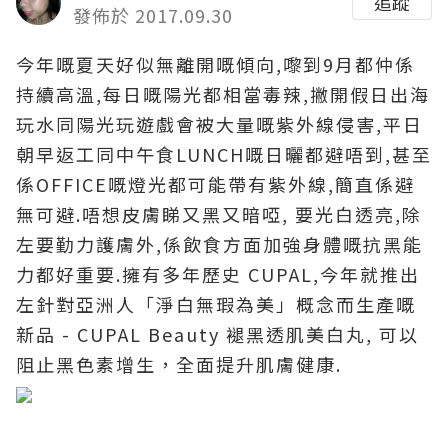
追蹤
發佈於 2017.09.30
今年嘅夏天好似無離開嘅傾向,嚟到9月都仲係
持續高溫,每日嘅陽光都相當毒辣,撇開假日出海
玩水同陽光玩遊戲會被大量嘅紫外線侵害,平日
朝早返工同中午食LUNCH嘅日曬都避唔到,甚至
係OFFICE嘅燈光都可能帶有紫外線,簡直係避
無可避.唔想皮膚睇又黑又暗啞, 要光白透亮,除
左要勤力護膚外,係飲食方面加強身體嘅抗黑能
力都好重要.擁有多年歷史 CUPAL,今年就推出
左針對亞洲人「淨白無瑕為美」概念而生產嘅
新品 - CUPAL Beauty 褪黑透肌美白丸, 可以
阻止黑色素增生，全面提升肌膚健康.