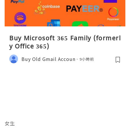
Buy Microsoft 365 Family (formerl
y Office 365)
Buy Old Gmail Accoun
9小時前
女生