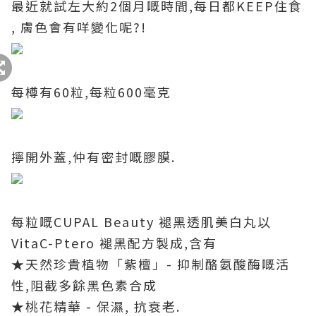
最近就試左大約2個月嘅時間,每日都KEEP住食
, 膚色會有咩變化呢?!
每樽有60粒,每粒600毫克
擰開外蓋,仲有密封嘅膠膜.
每粒嘅CUPAL Beauty 褪黑透肌美白丸以
VitaC-Ptero 褪黑配方製成,含有
★天然珍貴植物「紫檀」- 抑制酪氨酸酶嘅活
性,阻截多餘黑色素合成
★桃花精華 - 保濕, 抗衰老.