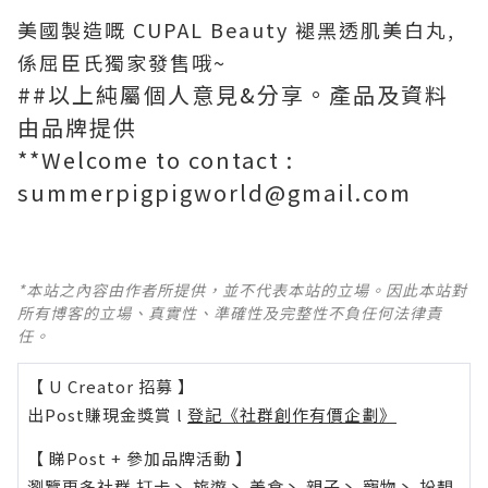
美國製造嘅 CUPAL Beauty 褪黑透肌美白丸,
係屈臣氏獨家發售哦~
##以上純屬個人意見&分享。產品及資料
由品牌提供
**Welcome to contact :
summerpigpigworld@gmail.com
*本站之內容由作者所提供，並不代表本站的立場。因此本站對
所有博客的立場、真實性、準確性及完整性不負任何法律責
任。
【 U Creator 招募 】
出Post賺現金獎賞 l
登記《社群創作有價企劃》
【 睇Post + 參加品牌活動 】
瀏覽更多社群
打卡
丶
旅遊
丶
美食
丶
親子
丶
寵物
丶
扮靚