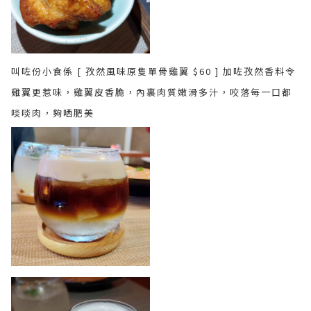
叫咗份小食係 [ 孜然風味原隻單骨雞翼 $60 ] 加咗孜然香料令
雞翼更惹味，雞翼皮香脆，內裏肉質嫩滑多汁，咬落每一口都
啖啖肉，夠哂肥美