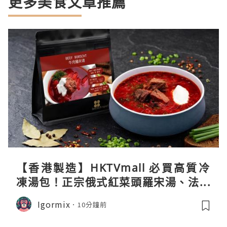
更多美食文章推薦
【香港製造】HKTVmall 必買高質冷
凍湯包！正宗俄式紅菜頭羅宋湯、法式
龍蝦濃湯與生酮膠原蛋白骨頭湯全攻略
Igormix
10分鐘前