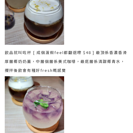
飲品就叫咗杯 [ 成個渡假feel都翻返嚟 $48 ] 最頂係香濃香滑
厚層椰奶奶蓋，中層個層係美式咖啡，最底層係清甜椰青水，
攪拌後飲會有種好fresh嘅感覺