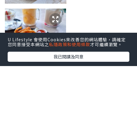
U Lifestyle 會使用Cookies來改善您的網站體驗，請確定
您同意接受本網站之
私隱政策和使用條款
才可繼續瀏覽。
我已閱讀及同意
開胃小食 [ Onion Rings 酥炸洋蔥圈 $88 ] 配泰式酸辣醬，
每一件都口感酥脆，越食越開胃，食到停唔到口