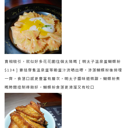
賣相吸引，就似好多花花圍住個太陽嘅 [ 明太子溫泉蛋蝴蝶粉
$134 ] 要拮穿隻溫泉蛋等啲蛋汁流哂出嚟，滲落蝴蝶粉後撈埋
一齊，食落口感更豐富有層次，明太子醬味道微甜，蝴蝶粉煮
嘅時間控制得剛好，蝴蝶粉食落更滑溜又有咬口