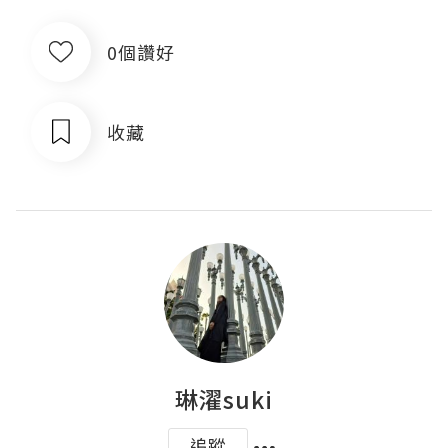
0個讚好
收藏
琳濯suki
追蹤