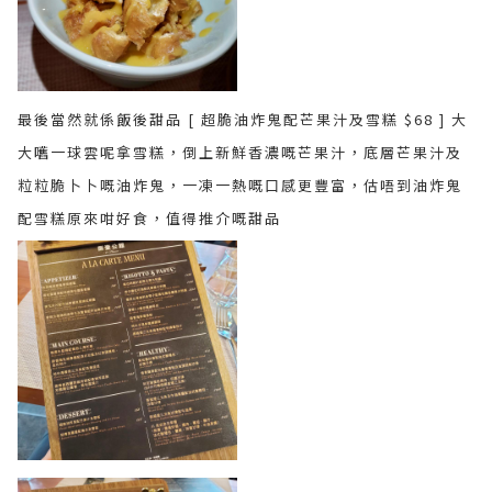
最後當然就係飯後甜品 [ 超脆油炸鬼配芒果汁及雪糕 $68 ] 大
大嚿一球雲呢拿雪糕，倒上新鮮香濃嘅芒果汁，底層芒果汁及
粒粒脆卜卜嘅油炸鬼，一凍一熱嘅口感更豐富，估唔到油炸鬼
配雪糕原來咁好食，值得推介嘅甜品