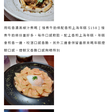
用咗香濃黑椒汁煮嘅 [ 慢煮牛肋條配香煎上海年糕 $158 ] 慢
煮牛肋條份量好多，每件口感軟腍，配上香煎上海年糕，年糕
會煎香一邊，咬落口感香脆，另外三邊會保留番原來嘅年糕煙
韌口感，煙韌又香脆口感夠哂特別