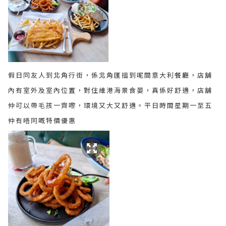
假日同友人到北角行街，係北角匯搵到呢間意大利餐廳，店舖
內有室外及室內位置，對住維港海景食晏，真係好舒適，店舖
仲可以帶毛孩一齊嚟，環境又大又舒適。平日時間星期一至五
仲有唔同嘅特價優惠