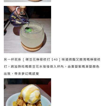
另一杯就係 [ 碟豆花檸檬梳打 $40 ] 味道微酸又開胃嘅檸檬梳
打，將加熱咗嘅蝶豆花水慢慢倒入杯內，由黄變紫嘅漸變顏色
出現，帶來夢幻嘅感覺