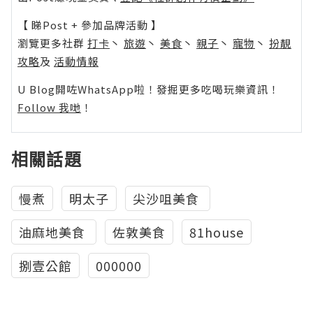
【 睇Post + 參加品牌活動 】
瀏覽更多社群
打卡
丶
旅遊
丶
美食
丶
親子
丶
寵物
丶
扮靚
攻略
及
活動情報
U Blog開咗WhatsApp啦！發掘更多吃喝玩樂資訊！
Follow 我哋
！
相關話題
慢煮
明太子
尖沙咀美食
油麻地美食
佐敦美食
81house
捌壹公館
000000