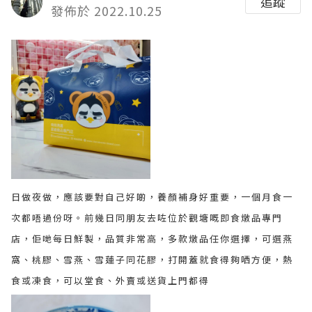
追蹤
發佈於 2022.10.25
日做夜做，應該要對自己好啲，養顏補身好重要，一個月食一
次都唔過份呀。前幾日同朋友去咗位於觀塘嘅即食燉品專門
店，佢哋每日鮮製，品質非常高，多款燉品任你選擇，可選燕
窩、桃膠、雪燕、雪蓮子同花膠，打開蓋就食得夠哂方便，熱
食或凍食，可以堂食、外賣或送貨上門都得