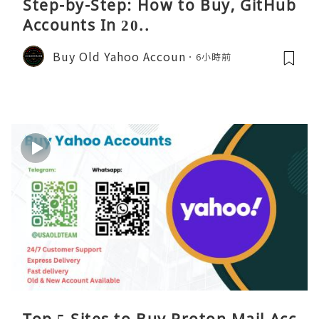
Step-by-Step: How to Buy, GitHub
Accounts In 20..
Buy Old Yahoo Accoun
6小時前