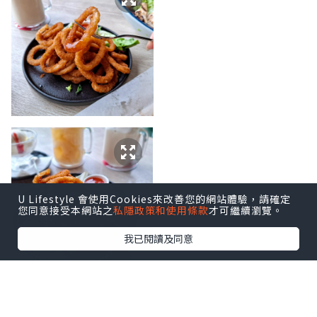
U Lifestyle 會使用Cookies來改善您的網站體驗，請確定
您同意接受本網站之
私隱政策和使用條款
才可繼續瀏覽。
我已閱讀及同意
開胃小食 [ Onion Rings 酥炸洋蔥圈 $88 ] 配泰式酸辣醬，
每一件都口感酥脆，越食越開胃，食到停唔到口