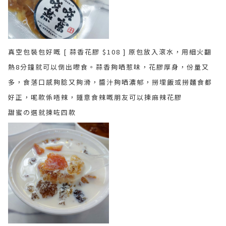
真空包裝包好嘅 [ 蒜香花膠 $108 ] 原包放入滾水，用細火翻
熱8分鐘就可以倒出嚟食。蒜香夠哂惹味，花膠厚身，份量又
多，食落口感夠腍又夠滑，醬汁夠哂濃郁，撈埋飯或撈麵食都
好正，呢款係唔辣，鍾意食辣嘅朋友可以揀麻辣花膠
甜蜜の選就揀咗四款