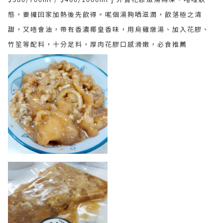
態，要攞回家加熱後先飲得。呢個湯夠哂滋潤，飲落極之清
甜，又唔會油，帶有香濃椰皇香味，用烏雞燉湯、加入花膠、
竹笙等配料，十分足料，厚肉花膠口感滑嫩，必食推薦