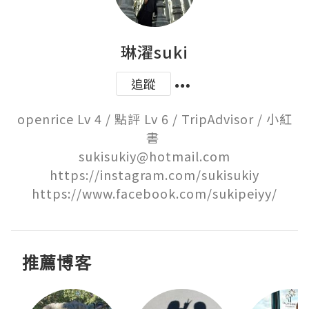
琳濯suki
追蹤
openrice Lv 4 / 點評 Lv 6 / TripAdvisor / 小紅
書 

sukisukiy@hotmail.com

https://instagram.com/sukisukiy

https://www.facebook.com/sukipeiyy/
推薦博客