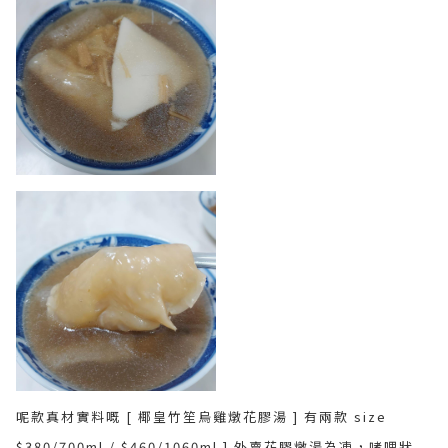
呢款真材實料嘅 [ 椰皇竹笙烏雞燉花膠湯 ] 有兩款 size
$380/700ml / $460/1060ml ] 外賣花膠燉湯為凍，啫哩狀