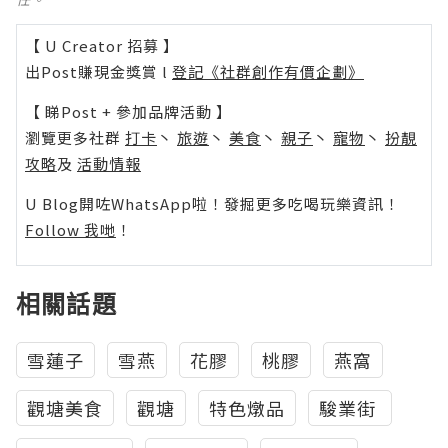
【 U Creator 招募 】
出Post賺現金獎賞 l
登記《社群創作有價企劃》
【 睇Post + 參加品牌活動 】
瀏覽更多社群
打卡
丶
旅遊
丶
美食
丶
親子
丶
寵物
丶
扮靚
攻略
及
活動情報
U Blog開咗WhatsApp啦！發掘更多吃喝玩樂資訊！
Follow 我哋
！
相關話題
雪蓮子
雪燕
花膠
桃膠
燕窩
觀塘美食
觀塘
特色燉品
駿業街