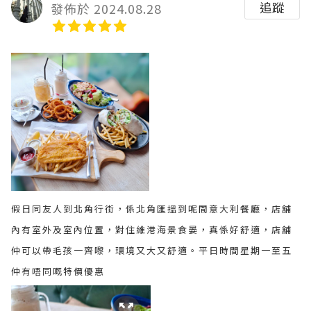
追蹤
發佈於 2024.08.28
假日同友人到北角行街，係北角匯搵到呢間意大利餐廳，店舖
內有室外及室內位置，對住維港海景食晏，真係好舒適，店舖
仲可以帶毛孩一齊嚟，環境又大又舒適。平日時間星期一至五
仲有唔同嘅特價優惠