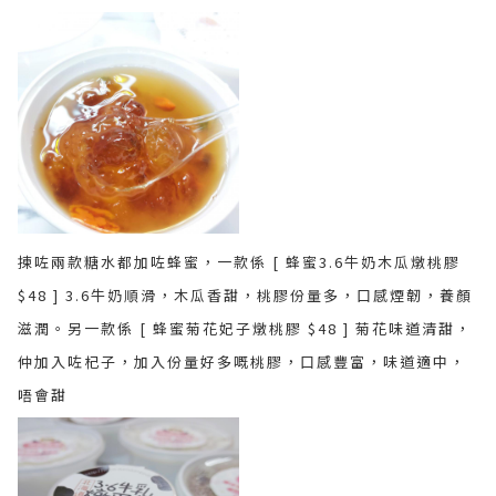
揀咗兩款糖水都加咗蜂蜜，一款係 [ 蜂蜜3.6牛奶木瓜燉桃膠
$48 ] 3.6牛奶順滑，木瓜香甜，桃膠份量多，口感煙韌，養顏
滋潤。另一款係 [ 蜂蜜菊花妃子燉桃膠 $48 ] 菊花味道清甜，
仲加入咗杞子，加入份量好多嘅桃膠，口感豐富，味道適中，
唔會甜