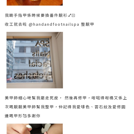
我啲手指甲係時候要換番件靚衫💅🏻
收工就去咗 @handandfootnailspa 整靚甲
美甲師細心哋幫我磨走死皮， 然後再修甲，咁啱得咁橋又係上
次嘅靚靚美甲師幫我整甲，仲記得我愛啡色、雲石紋及愛修圓
邊嘅甲形🥰多謝你