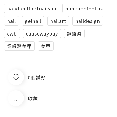
handandfootnailspa
handandfoothk
nail
gelnail
nailart
naildesign
cwb
causewaybay
銅鑼灣
銅鑼灣美甲
美甲
0個讚好
收藏