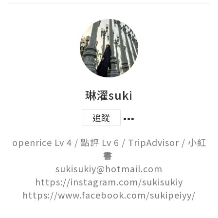
琳濯suki
追蹤
openrice Lv 4 / 點評 Lv 6 / TripAdvisor / 小紅
書 

sukisukiy@hotmail.com

https://instagram.com/sukisukiy

https://www.facebook.com/sukipeiyy/