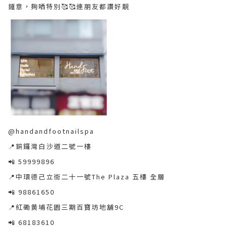
鍾意，夠哂特別🥰🥰連朋友都讚好靚
@handandfootnailspa
📍銅鑼灣白沙道二號一樓
📲 59999896
📍中環德己立街二十一號The Plaza 五樓 全層
📲 98861650
📍紅磡黄埔花園三期百寶坊地舖9C
📲 68183610