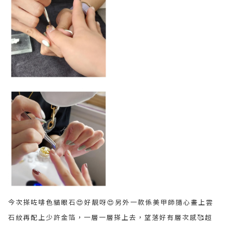
今次搽咗啡色貓眼石😍好靚呀😍另外一款係美甲師隨心畫上雲
石紋再配上少許金箔，一層一層搽上去，望落好有層次感🥰超