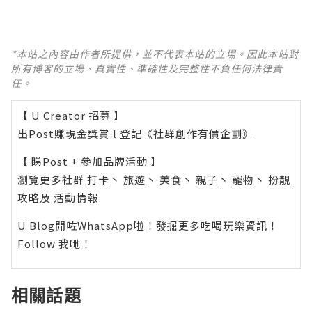
*本站之內容由作者所提供，並不代表本站的立場。因此本站對
所有博客的立場、真實性、準確性及完整性不負任何法律責
任。
【 U Creator 招募 】
出Post賺現金獎賞 l
登記《社群創作有價企劃》
【 睇Post + 參加品牌活動 】
瀏覽更多社群
打卡
丶
旅遊
丶
美食
丶
親子
丶
寵物
丶
扮靚
攻略
及
活動情報
U Blog開咗WhatsApp啦！發掘更多吃喝玩樂資訊！
Follow 我哋
！
相關話題