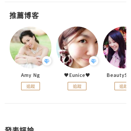
推薦博客
h 夏沫
Amy Ng
♥Eunice♥
追蹤
追蹤
追蹤
發表評論