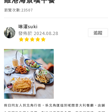
維港海景嘆午餐
瀏覽次數:23507
琳濯suki
追蹤
發佈於 2024.08.28
假日同友人到北角行街，係北角匯搵到呢間意大利餐廳，店舖