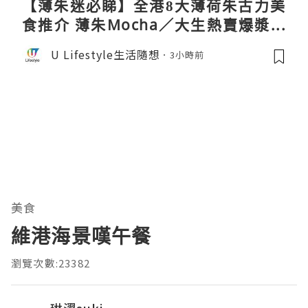
【薄朱迷必睇】全港8大薄荷朱古力美
食推介 薄朱Mocha／大生熱賣爆漿蛋
卷／Donki銅鑼燒
U Lifestyle生活隨想
3小時前
美食
維港海景嘆午餐
瀏覽次數:23382
琳濯suki