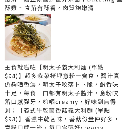
酥雞 ~ 食落有酥香，肉質夠嫩滑
主食就嗌咗【明太子義大利麵 (單點
$98)】超多紫菜撈埋意粉一齊食，醬汁真
係夠哂香濃，明太子咬落卜卜脆，鹹香味
十足，每食一口都有明太子醬汁，意粉咬
落口感彈牙，夠哂creamy，好味到無得
剩；【義式牛乾菌香菇義大利麵 (單點
$98)】香濃牛乾菌味，香菇份量仲好多，
意粉口感一流，每口食落好creamy