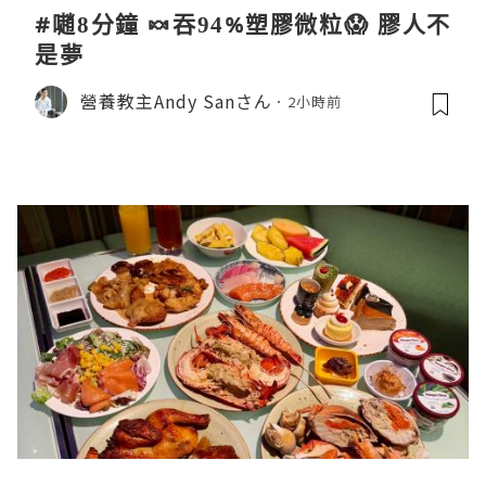
#𡁻8分鐘 🍬吞94%塑膠微粒😱 膠人不
是夢
營養教主Andy Sanさん
2小時前