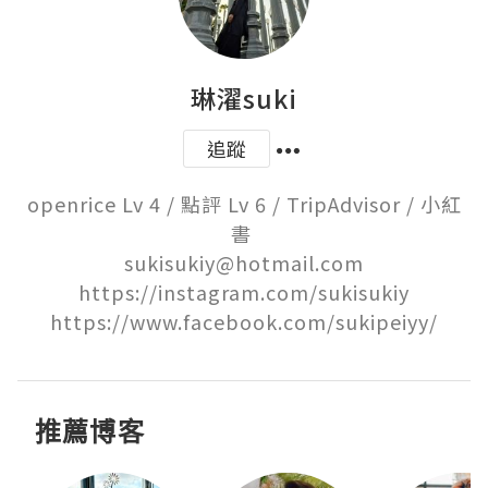
琳濯suki
追蹤
openrice Lv 4 / 點評 Lv 6 / TripAdvisor / 小紅
書 

sukisukiy@hotmail.com

https://instagram.com/sukisukiy

https://www.facebook.com/sukipeiyy/
推薦博客