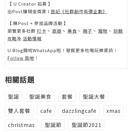
【 U Creator 招募 】
出Post賺現金獎賞 l
登記《社群創作有價企劃》
【 睇Post + 參加品牌活動 】
瀏覽更多社群
打卡
丶
旅遊
丶
美食
丶
親子
丶
寵物
丶
扮靚
攻略
及
活動情報
U Blog開咗WhatsApp啦！發掘更多吃喝玩樂資訊！
Follow 我哋
！
相關話題
聖誕
聖誕美食
套餐
聖誕大餐
雙人套餐
cafe
dazzlingcafe
xmas
christmas
聖誕節
聖誕節2021