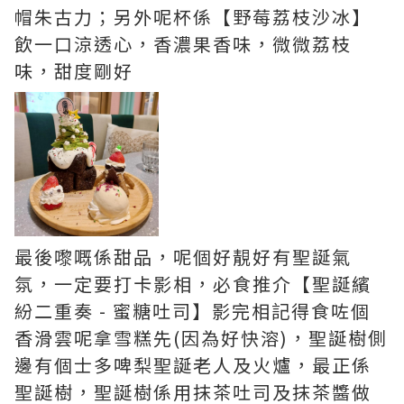
帽朱古力；另外呢杯係【野莓荔枝沙冰】
飲一口涼透心，香濃果香味，微微荔枝
味，甜度剛好
最後嚟嘅係甜品，呢個好靚好有聖誕氣
氛，一定要打卡影相，必食推介【聖誕繽
紛二重奏 - 蜜糖吐司】影完相記得食咗個
香滑雲呢拿雪糕先(因為好快溶)，聖誕樹側
邊有個士多啤梨聖誕老人及火爐，最正係
聖誕樹，聖誕樹係用抹茶吐司及抹茶醬做