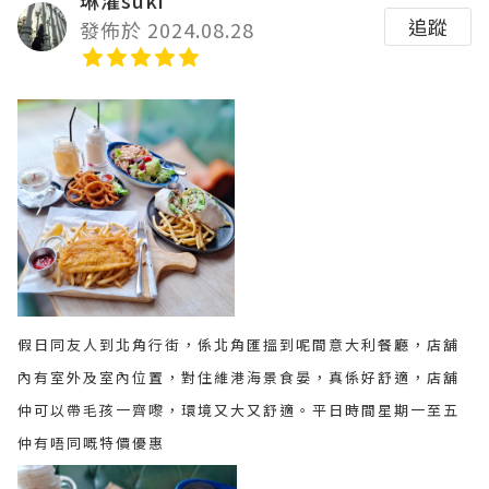
追蹤
發佈於 2024.08.28
假日同友人到北角行街，係北角匯搵到呢間意大利餐廳，店舖
內有室外及室內位置，對住維港海景食晏，真係好舒適，店舖
仲可以帶毛孩一齊嚟，環境又大又舒適。平日時間星期一至五
仲有唔同嘅特價優惠