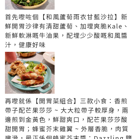
首先嚟咗個【和風蘆荀雨衣甘藍沙拉】新
鮮開胃沙律有清甜蘆荀、加埋爽脆Kale、
新鮮軟淋嘅牛油果，配埋少少酸嘅和風醬
汁，健康好味
再嚟就係【開胃菜組合】三款小食：香煎
帶子配芒果莎莎 ~ 大大粒帶子較厚身，兩
邊煎到金黃色，鮮甜爽口，配芒果莎莎酸
甜開胃；蜂蜜芥末雞翼 ~ 外層香脆，肉質
嫩滑，最正係個蜂蜜芥末醬；Dazzling 鹽