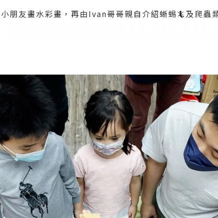
r教小朋友畫水彩畫，再由Ivan哥哥親自介紹蜥蜴🦎及爬蟲