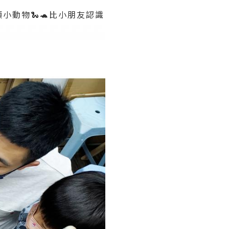
類小動物🐍🐢比小朋友認識