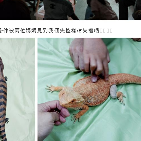
仲被兩位媽媽見到我個失控樣🙈失禮哂👉🏻👈🏻