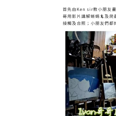
首先由Ken sir教小朋
哥用影片講解蜥蜴🦎及爬
接觸及合照；小朋友們都好