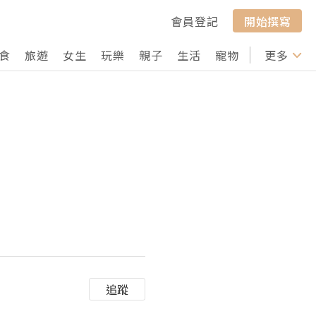
會員登記
開始撰寫
食
旅遊
女生
玩樂
親子
生活
寵物
行山
更多
打卡
追蹤