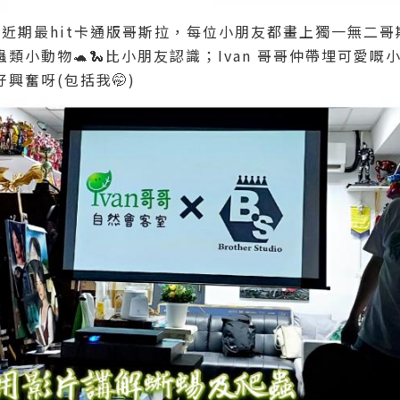
友畫近期最hit卡通版哥斯拉，每位小朋友都畫上獨一無二哥
蟲類小動物🐢🐍比小朋友認識；Ivan 哥哥仲帶埋可愛
興奮呀(包括我🤭)