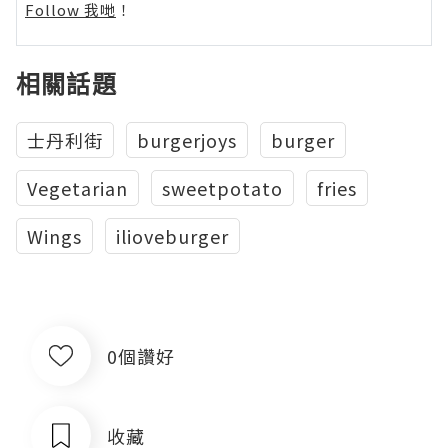
Follow 我哋
！
相關話題
士丹利街
burgerjoys
burger
Vegetarian
sweetpotato
fries
Wings
ilioveburger
0個讚好
收藏