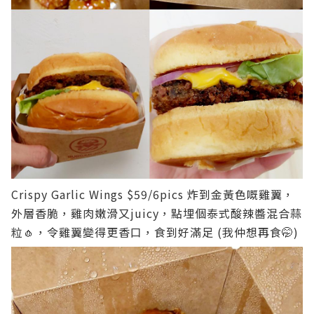
Crispy Garlic Wings $59/6pics
炸到金黃色嘅雞翼，
外層香脆，雞肉嫩滑又juicy，點埋個泰式酸辣醬混合蒜
粒🧄，令雞翼變得更香口，食到好滿足 (我仲想再食🤭)