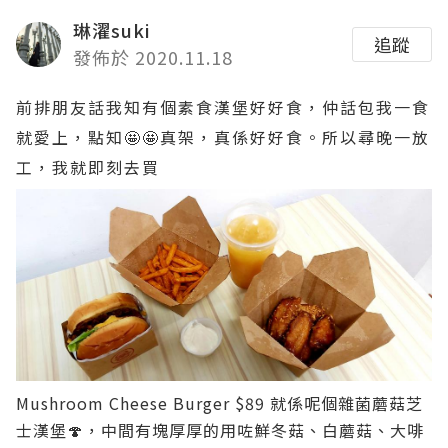
琳濯suki
追蹤
發佈於 2020.11.18
前排朋友話我知有個素食漢堡好好食，仲話包我一食
就愛上，點知🤩🤩真架，真係好好食。所以尋晚一放
工，我就即刻去買
Mushroom Cheese Burger $89
就係呢個雜菌蘑菇芝
士漢堡🍄，中間有塊厚厚的用咗鮮冬菇、白蘑菇、大啡