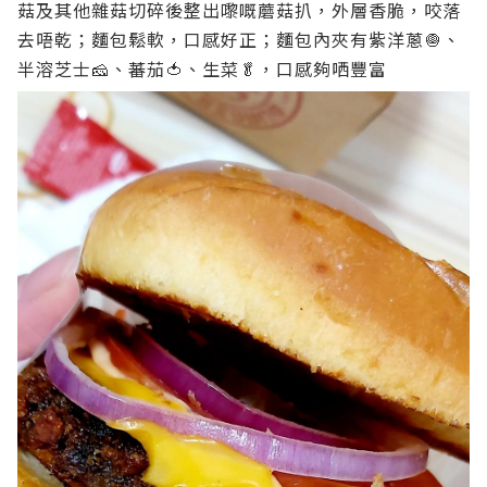
菇及其他雜菇切碎後整出嚟嘅蘑菇扒，外層香脆，咬落
去唔乾；麵包鬆軟，口感好正；麵包內夾有紫洋蔥🧅、
半溶芝士🧀、蕃茄🍅、生菜🥬，口感夠哂豐富