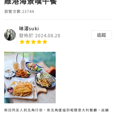
維港海景嘆午餐
瀏覽次數:23744
琳濯suki
追蹤
發佈於 2024.08.28
假日同友人到北角行街，係北角匯搵到呢間意大利餐廳，店舖