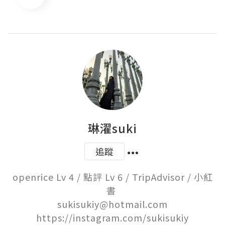
琳濯suki
追蹤
openrice Lv 4 / 點評 Lv 6 / TripAdvisor / 小紅
書 

sukisukiy@hotmail.com

https://instagram.com/sukisukiy
