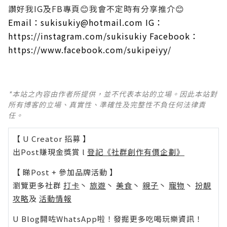
讚好我IG及FB專頁😊我會不定時有分享推介😊
Email：sukisukiy@hotmail.com
IG：
https://instagram.com/sukisukiy
Facebook：
https://www.facebook.com/sukipeiyy/
*本站之內容由作者所提供，並不代表本站的立場。因此本站對
所有博客的立場、真實性、準確性及完整性不負任何法律責
任。
【 U Creator 招募 】
出Post賺現金獎賞 l
登記《社群創作有價企劃》
【 睇Post + 參加品牌活動 】
瀏覽更多社群
打卡
丶
旅遊
丶
美食
丶
親子
丶
寵物
丶
扮靚
攻略
及
活動情報
U Blog開咗WhatsApp啦！發掘更多吃喝玩樂資訊！