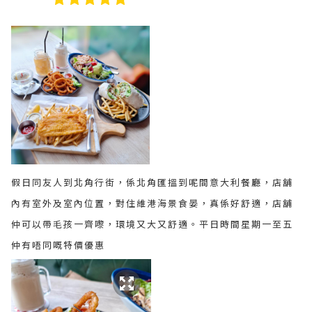
假日同友人到北角行街，係北角匯搵到呢間意大利餐廳，店舖
內有室外及室內位置，對住維港海景食晏，真係好舒適，店舖
仲可以帶毛孩一齊嚟，環境又大又舒適。平日時間星期一至五
仲有唔同嘅特價優惠