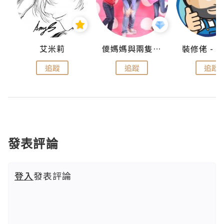
點滴
艾米莉
儍媽媽與兩隻小魔怪之家
追蹤
追蹤
追蹤
發表評論
登入
發表評論