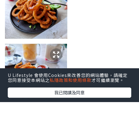
U Lifestyle 會使用Cookies來改善您的網站體驗，請確定
您同意接受本網站之
私隱政策和使用條款
才可繼續瀏覽。
我已閱讀及同意
開胃小食 [ Onion Rings 酥炸洋蔥圈 $88 ] 配泰式酸辣醬，
每一件都口感酥脆，越食越開胃，食到停唔到口