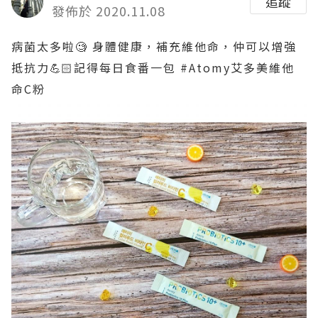
追蹤
發佈於 2020.11.08
病菌太多啦🧐
身體健康，補充維他命，仲可以增強
抵抗力💪🏻記得每日食番一包 #Atomy艾多美維他
命C粉