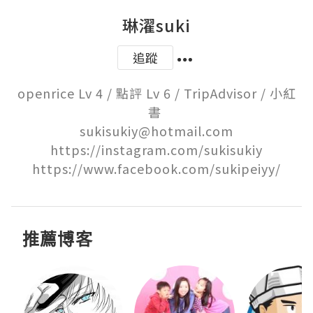
琳濯suki
追蹤
openrice Lv 4 / 點評 Lv 6 / TripAdvisor / 小紅
書 

sukisukiy@hotmail.com

https://instagram.com/sukisukiy

https://www.facebook.com/sukipeiyy/
推薦博客