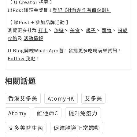
【 U Creator 招募 】
出Post賺現金獎賞 l
登記《社群創作有價企劃》
【 睇Post + 參加品牌活動 】
瀏覽更多社群
打卡
丶
旅遊
丶
美食
丶
親子
丶
寵物
丶
扮靚
攻略
及
活動情報
U Blog開咗WhatsApp啦！發掘更多吃喝玩樂資訊！
Follow 我哋
！
相關話題
香港艾多美
AtomyHK
艾多美
Atomy
維他命C
提升免疫力
艾多美益生菌
促進腸道正常蠕動