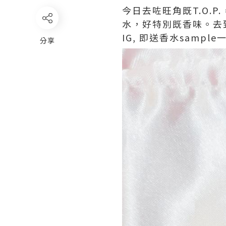
今日去咗旺角既T.O.P.
水，好特別既香味。去到 The 
IG, 即送香水sampl
分享