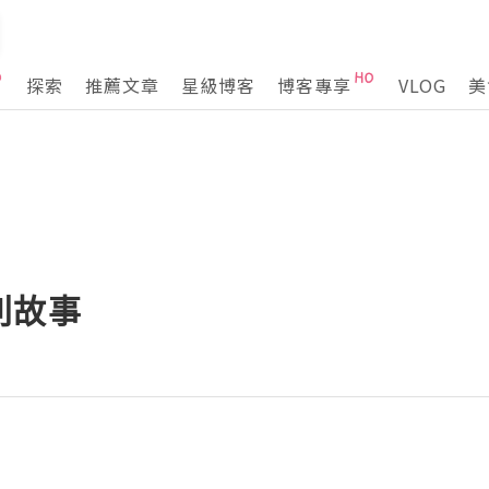
探索
推薦文章
星級博客
博客專享
VLOG
美
別故事