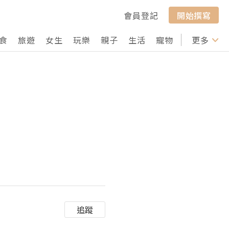
會員登記
開始撰寫
食
旅遊
女生
玩樂
親子
生活
寵物
行山
更多
打卡
追蹤