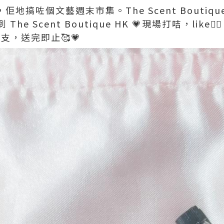
，佢地搞咗個文藝週末市集。The Scent Boutiq
Scent Boutique HK 💗現場打咭，like👍🏻 F
e一支，送完即止🥰💗