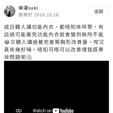
琳濯suki
追蹤
發佈於 2020.10.18
成日聽人講功能內衣，都唔知係咩黎，有
諗過可能著完功能內衣就會變到無所不能
😂又聽人講過著完會幫胸形改善番，咁又
真係幾好喎，唔知可唔可以改善埋我既寒
背問題呢🤔