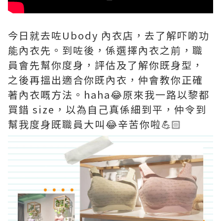
今日就去咗Ubody 內衣店，去了解吓啲功
能內衣先。到咗後，係選擇內衣之前，職
員會先幫你度身，評估及了解你既身型，
之後再搵出適合你既內衣，仲會教你正確
著內衣嘅方法。haha😂原來我一路以黎都
買錯 size，以為自己真係細到平，仲令到
幫我度身既職員大叫😂辛苦你啦💪🏻