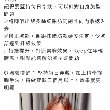
記得要堅持每日穿戴，可以針對自身胸型
問題
✅將唧哂出黎多餘既脂肪同副乳向內收返入
去
✅修正胸部，係跟據脂肪軟硬度決定，令胸
部達到升級效果
✅持續提升，打造美胸效果，Keep住年輕
體態，咁就能夠解決胸型既問題
💞溫馨提醒： 堅持每日穿戴，加上科學撥
胸手法，持續穿戴三個月以上，效果就更
明顯