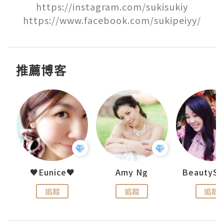
https://instagram.com/sukisukiy

https://www.facebook.com/sukipeiyy/
推薦博客
h 夏沫
♥Eunice♥
Amy Ng
追蹤
追蹤
追蹤