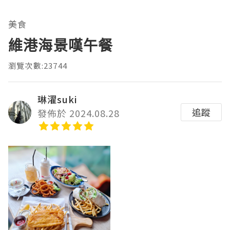
美食
維港海景嘆午餐
瀏覽次數:23744
琳濯suki
追蹤
發佈於 2024.08.28