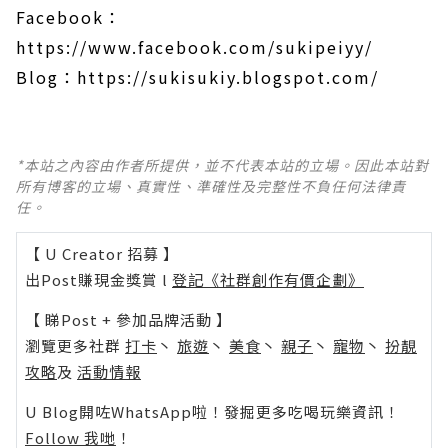
Facebook：
https://www.facebook.com/sukipeiyy/
Blog：https://sukisukiy.blogspot.com/
*本站之內容由作者所提供，並不代表本站的立場。因此本站對
所有博客的立場、真實性、準確性及完整性不負任何法律責
任。
【 U Creator 招募 】
出Post賺現金獎賞 l
登記《社群創作有價企劃》
【 睇Post + 參加品牌活動 】
瀏覽更多社群
打卡
丶
旅遊
丶
美食
丶
親子
丶
寵物
丶
扮靚
攻略
及
活動情報
U Blog開咗WhatsApp啦！發掘更多吃喝玩樂資訊！
Follow 我哋
！