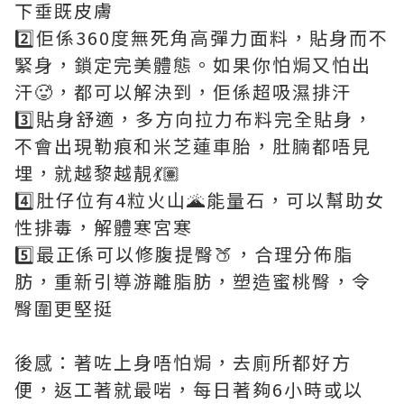
下垂既皮膚
2️⃣佢係360度無死角高彈力面料，貼身而不
緊身，鎖定完美體態。如果你怕焗又怕出
汗🥵，都可以解決到，佢係超吸濕排汗
3️⃣貼身舒適，多方向拉力布料完全貼身，
不會出現勒痕和米芝蓮車胎，肚腩都唔見
埋，就越黎越靚💃🏽
4️⃣肚仔位有4粒火山🌋能量石，可以幫助女
性排毒，解體寒宮寒
5️⃣最正係可以修腹提臀🍑，合理分佈脂
肪，重新引導游離脂肪，塑造蜜桃臀，令
臀圍更堅挺
後感：著咗上身唔怕焗，去廁所都好方
便，返工著就最啱，每日著夠6小時或以