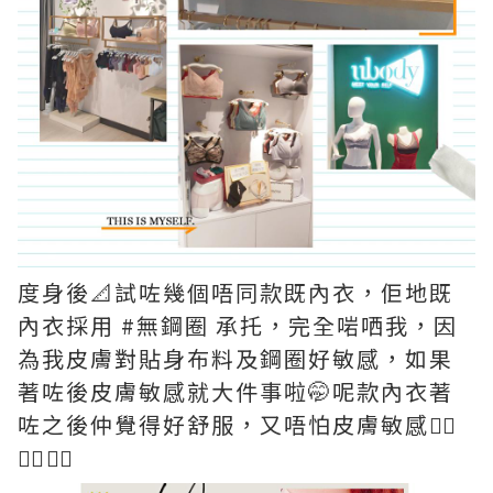
度身後📐試咗幾個唔同款既內衣，佢地既
內衣採用 #無鋼圈 承托，完全啱哂我，因
為我皮膚對貼身布料及鋼圈好敏感，如果
著咗後皮膚敏感就大件事啦🤭呢款內衣著
咗之後仲覺得好舒服，又唔怕皮膚敏感👍🏻
👍🏻👍🏻