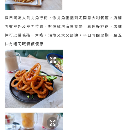
假日同友人到北角行街，係北角匯搵到呢間意大利餐廳，店舖
內有室外及室內位置，對住維港海景食晏，真係好舒適，店舖
仲可以帶毛孩一齊嚟，環境又大又舒適。平日時間星期一至五
仲有唔同嘅特價優惠