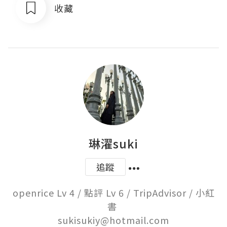
收藏
琳濯suki
追蹤
openrice Lv 4 / 點評 Lv 6 / TripAdvisor / 小紅
書 

sukisukiy@hotmail.com
