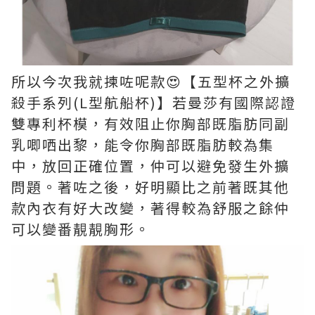
所以今次我就揀咗呢款😍【五型杯之外擴
殺手系列(L型航船杯)】若曼莎有國際認證
雙專利杯模，有效阻止你胸部既脂肪同副
乳唧哂出黎，能令你胸部既脂肪較為集
中，放回正確位置，仲可以避免發生外擴
問題。著咗之後，好明顯比之前著既其他
款內衣有好大改變，著得較為舒服之餘仲
可以變番靚靚胸形。