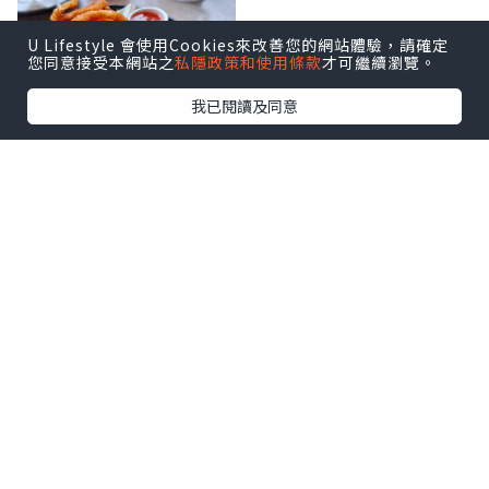
U Lifestyle 會使用Cookies來改善您的網站體驗，請確定
您同意接受本網站之
私隱政策和使用條款
才可繼續瀏覽。
我已閱讀及同意
開胃小食 [ Onion Rings 酥炸洋蔥圈 $88 ] 配泰式酸辣醬，
每一件都口感酥脆，越食越開胃，食到停唔到口