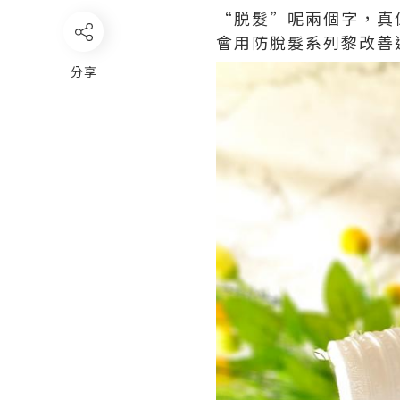
“脱髮”呢兩個字，真
會用防脫髮系列黎改善返
分享