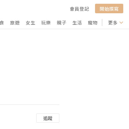
會員登記
開始撰寫
食
旅遊
女生
玩樂
親子
生活
寵物
行山
更多
打卡
追蹤