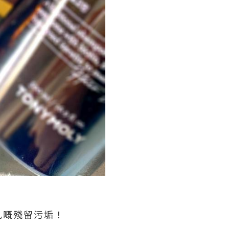
孔嘅殘留污垢！