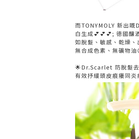
而TONYMOLY 新出
白生成💕💕💕; 
如脫髮、敏感、乾燥、出
無合成色素、無礦物油😉
🌟Dr.Scarlet 防脫
有效抒緩頭皮痕癢同炎