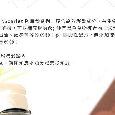
嘅Dr.Scarlet 防脫髮系列，蘊含高效護髮成分，
德國釀酒酵母，可以補充胱氨酸; 仲有黑色食物複合物！
油、頭瘡等等😊😊😊！pH弱酸性配方，無添加硫
😉😉！
髮去屑洗髮露🌟
症，調節頭皮水油分泌去除頭屑。