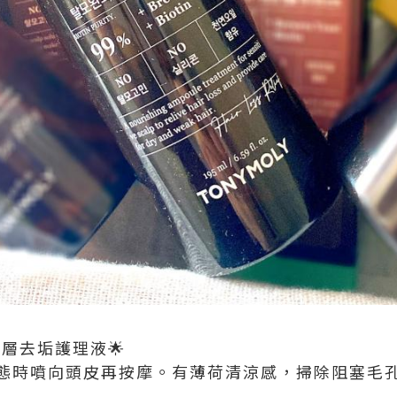
脫髮深層去垢護理液🌟
態時噴向頭皮再按摩。有薄荷清涼感，掃除阻塞毛