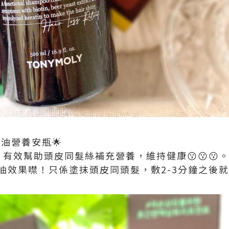
髮焗油營養安瓶🌟
有效幫助頭皮同髮絲補充營養，維持健康😗😗😗。
焗油效果噤！只係塗抹頭皮同頭髮，敷2-3分鐘之後就搞掂✌