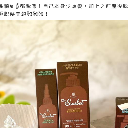
係聽到👂都驚㗎！自己本身少頭髮，加上之前產後
脫髮問題🥰🥰🥰！