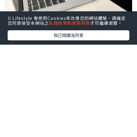
U Lifestyle 會使用Cookies來改善您的網站體驗，請確定
您同意接受本網站之
私隱政策和使用條款
才可繼續瀏覽。
有食開supplement 嘅我，開始睇下有咩
我已閱讀及同意
護肝產品，朋友就介紹我去Gogoherbs。
Gogoherbs有多款唔同種類嘅產品，仲有
唔同嘅折扣優惠🥰！我就揀咗GNC 嘅
Herbal Plus®奶薊高效護肝精華，價錢抵
之餘仲係正貨！