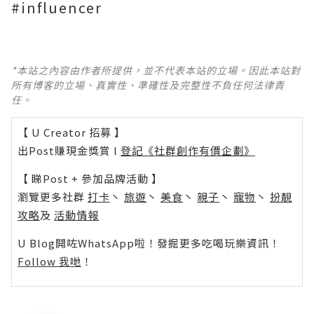
#influencer
*本站之內容由作者所提供，並不代表本站的立場。因此本站對
所有博客的立場、真實性、準確性及完整性不負任何法律責
任。
【 U Creator 招募 】
出Post賺現金獎賞 l
登記《社群創作有價企劃》
【 睇Post + 參加品牌活動 】
瀏覽更多社群
打卡
丶
旅遊
丶
美食
丶
親子
丶
寵物
丶
扮靚
攻略
及
活動情報
U Blog開咗WhatsApp啦！發掘更多吃喝玩樂資訊！
Follow 我哋
！