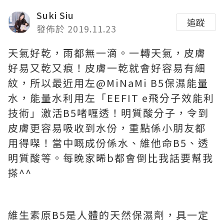
Suki Siu
追蹤
發佈於 2019.11.23
天氣好乾，雨都無一滴。一轉天氣，皮膚
好易又乾又痕！皮膚一乾就會好容易有細
紋，所以最近用左@MiNaMi B5保濕能量
水，能量水利用左「EEFIT e飛分子效能利
技術」激活B5啫喱透！明質酸分子，令到
皮膚更容易吸收到水份，重點係小朋友都
用得㗎！當中嘅成份係水、維他命B5、透
明質酸等。每晚家晞b都會倒比我話要幫我
搽^^
維生素原B5是人體的天然保濕劑，具一定