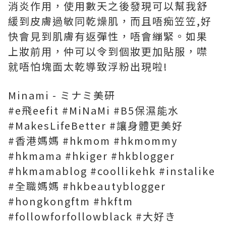
消炎作用，使用數天之後發現可以幫我舒
緩到皮膚過敏同乾燥肌，而且唔痴笠笠,好
快會見到肌膚有返彈性，唔會繃緊。如果
上妝前用，仲可以令到個妝更加貼服，噤
就唔怕塊面太乾導致浮粉出現啦!
Minami - ミナミ美研
#e飛eefit #MiNaMi #B5保濕能水
#MakesLifeBetter #讓身體更美好
#香港媽媽 #hkmom #hkmommy
#hkmama #hkiger #hkblogger
#hkmamablog #coollikehk #instalike
#全職媽媽 #hkbeautyblogger
#hongkongftm #hkftm
#followforfollowblack #大好き