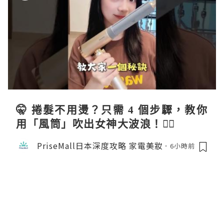
🤫 捲髮不用燙？只需 4 個步驟，教你
用「風筒」吹出女神大波浪！💇‍♀️
PriseMall日本深度攻略 家電美妝
6小時前