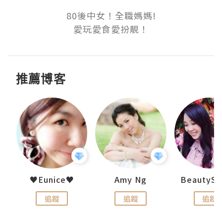
80後中女！全職媽媽!

愛玩愛食愛扮靚！
推薦博客
h 夏沫
♥Eunice♥
Amy Ng
追蹤
追蹤
追蹤