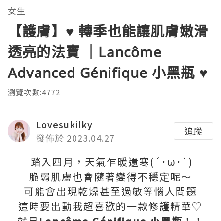
女生
【護膚】♥ 轉季也能讓肌膚嫩滑
透亮的法寶 ｜Lancôme
Advanced Génifique 小黑瓶 ♥
瀏覽次數:4772
Lovesukilky
追蹤
發佈於 2023.04.27
踏入四月，天氣乍暖還寒(´･ω･`)
脆弱肌膚也會隨著變得不穩定呢～
可能會出現乾燥甚至過敏等惱人問題
這時要出動我超喜歡的一款修護精華♡
就是
Lancôme Génifique 小黑瓶
！！