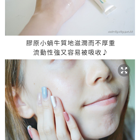
膠原小蝸牛質地滋潤而不厚重
流動性強又容易被吸收♪