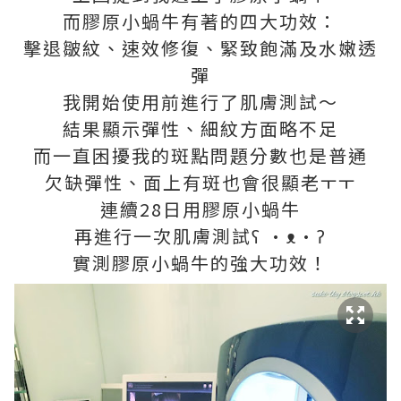
而膠原小蝸牛有著的四大功效：
擊退皺紋、速效修復、緊致飽滿及水嫩透
彈
我開始使用前進行了肌膚測試～
結果顯示彈性、細紋方面略不足
而一直困擾我的斑點問題分數也是普通
欠缺彈性、面上有斑也會很顯老ㅜㅜ
連續28日用膠原小蝸牛
再進行一次肌膚測試ʕ •ᴥ•ʔ
實測膠原小蝸牛的強大功效！