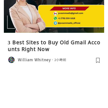
3 Best Sites to Buy Old Gmail Acco
unts Right Now
William Whitney
2小時前