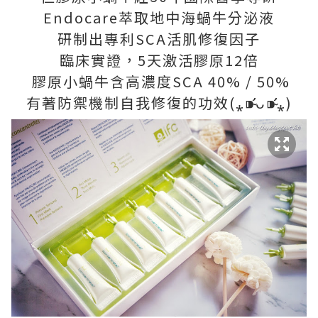
Endocare萃取地中海蝸牛分泌液
研制出專利SCA活肌修復因子
臨床實證，5天激活膠原12倍
膠原小蝸牛含高濃度SCA 40% / 50%
有著防禦機制自我修復的功效(⁎⁍̴̛ᴗ⁍̴̛⁎)