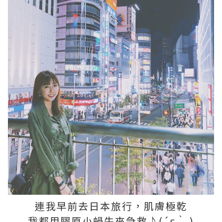
連我早前去日本旅行，肌膚極乾
我都用膠原小蝸牛來急救♪(´ε｀ )