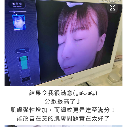
結果令我很滿意(⁎⁍̴̛ᴗ⁍̴̛⁎)
分數提高了♪
肌膚彈性增加，而細紋更是達至滿分！
能改善在意的肌膚問題實在太好了