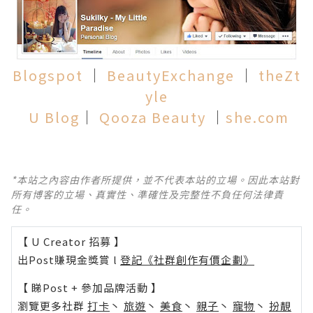
Blogspot
│
BeautyExchange
│
theZt
yle
U Blog
│
Qooza Beauty
│
she.com
*本站之內容由作者所提供，並不代表本站的立場。因此本站對
所有博客的立場、真實性、準確性及完整性不負任何法律責
任。
【 U Creator 招募 】
出Post賺現金獎賞 l
登記《社群創作有價企劃》
【 睇Post + 參加品牌活動 】
瀏覽更多社群
打卡
丶
旅遊
丶
美食
丶
親子
丶
寵物
丶
扮靚