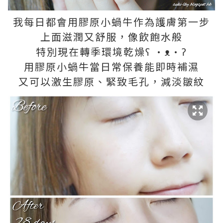
我每日都會用膠原小蝸牛作為護膚第一步
上面滋潤又舒服，像飲飽水般
特別現在轉季環境乾燥ʕ •ᴥ•ʔ
用膠原小蝸牛當日常保養能即時補濕
又可以激生膠原、緊致毛孔，減淡皺紋