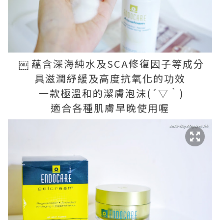
￼ 蘊含深海純水及SCA修復因子等成分
具滋潤紓緩及高度抗氧化的功效
一款極溫和的潔膚泡沫(´▽｀)
適合各種肌膚早晚使用喔