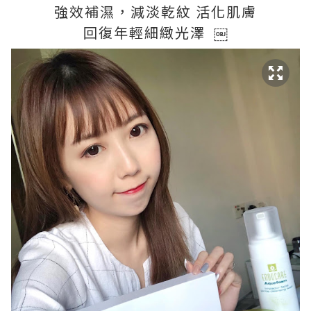
強效補濕，減淡乾紋 活化肌膚
回復年輕細緻光澤 ￼