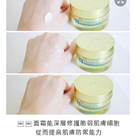
￼ ￼ 面霜能深層修護脆弱肌膚細胞
從而提高肌膚防禦能力