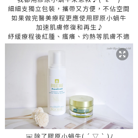
細細支獨立包裝，攜帶又方便，不佔空間
如果做完醫美療程更應使用膠原小蝸牛
加速肌膚修復和再生♪
紓緩療程後紅腫、瘙癢、灼熱等肌膚不適
￼ 除了膠原小蝸牛( ´ ▽ ` )ﾉ