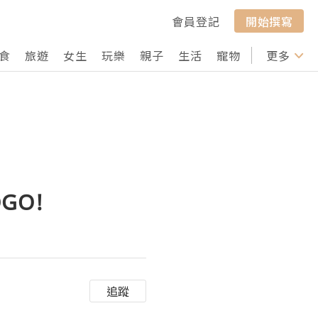
會員登記
開始撰寫
食
旅遊
女生
玩樂
親子
生活
寵物
行山
更多
打卡
OGO!
追蹤