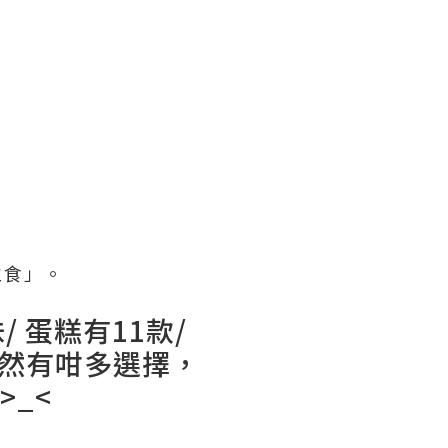
立食」。
 蛋糕有11款/
然有咁多選擇，
_<