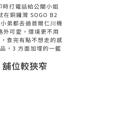
，即時打電話給公關小姐
e 就在銅鑼灣 SOGO B2
初，小弟都去過首爾仁川機
打扮得格外可愛，環境更不用
紀念品，食完有點不想走的感
、飲品，3 方面加埋的一籃
✕
舖位較狹窄