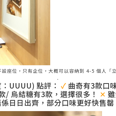
e 不設座位，只有企位，大概可以容納到 4-5 個人「
.
：UUUU) 點評：
✓
曲奇有3款口味/
有10款/ 烏結糖有3款，選擇很多！
✕
雖
唔係日日出齊，部分口味更好快售罄 >