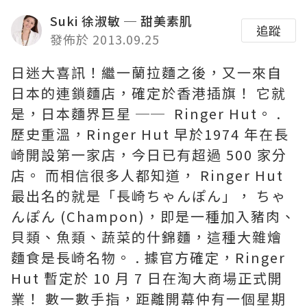
Suki 徐淑敏 ─ 甜美素肌
追蹤
發佈於 2013.09.25
日迷大喜訊！繼一蘭拉麵之後，又一來自
日本的連鎖麵店，確定於香港插旗！ 它就
是，日本麵界巨星 ── Ringer Hut。 .
歷史重溫，Ringer Hut 早於1974 年在長
崎開設第一家店，今日已有超過 500 家分
店。 而相信很多人都知道， Ringer Hut
最出名的就是「長崎ちゃんぽん」， ちゃ
んぽん (Champon)，即是一種加入豬肉、
貝類、魚類、蔬菜的什錦麵，這種大雜燴
麵食是長崎名物。 . 據官方確定，Ringer
Hut 暫定於 10 月 7 日在淘大商場正式開
業！ 數一數手指，距離開幕仲有一個星期