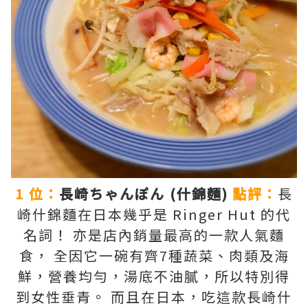
1 位：
長崎ちゃんぽん (什錦麵)
點評：
長
崎什錦麵在日本幾乎是 Ringer Hut 的代
名詞！ 亦是店內銷量最高的一款人氣麵
食， 全因它一碗有齊7種蔬菜、肉類及海
鮮，營養均勻，湯底不油膩，所以特別得
到女性垂青。 而且在日本，吃這款長崎什