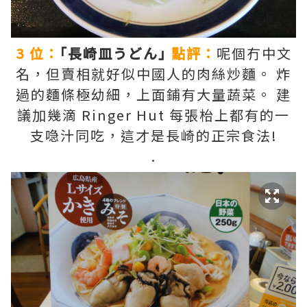
3 位：
｢長崎皿うどん｣
點評：
呢個冇中文
名，但賣相就好似中國人的肉絲炒麵。 炸
過的麵條極幼細，上面鋪有大量蔬菜。 建
議加幾滴 Ringer Hut 每張枱上都有的一
支喼汁同吃，這才是長崎的正宗食法!
.