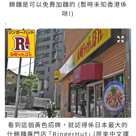
錦麵是可以免費加麵的 (暫時未知香港係
咪!)
.
看到這個黃色招牌，就認得係日本最大的
什錦麵專門店 ｢RingerHut｣ (原來中文譯