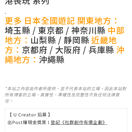
港喪玩 系列
.
更多 日本全國遊記
関東地方：
埼玉縣
/
東京都
/
神奈川縣
中部
地方：
山梨縣
/
靜岡縣
近畿地
方：
京都府
/
大阪府
/
兵庫縣
沖
繩地方：
沖繩縣
*本站之內容由作者所提供，並不代表本站的立場。因此本站對
所有博客的立場、真實性、準確性及完整性不負任何法律責
任。
【 U Creator 招募 】
出Post賺現金獎賞 l
登記《社群創作有價企劃》