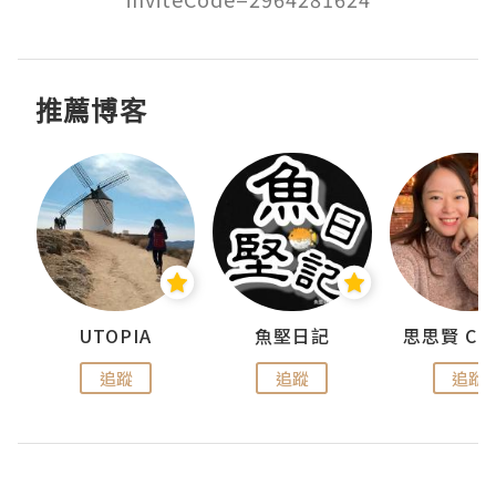
推薦博客
urnal
UTOPIA
魚堅日記
追蹤
追蹤
追蹤