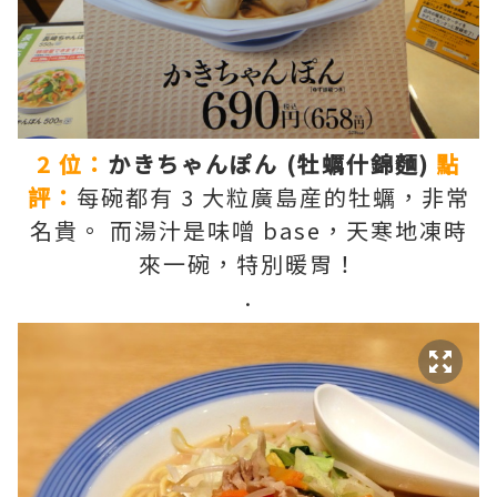
2 位：
かきちゃんぽん (牡蠣什錦麵)
點
評：
每碗都有 3 大粒廣島産的牡蠣，非常
名貴。 而湯汁是味噌 base，天寒地凍時
來一碗，特別暖胃！
.