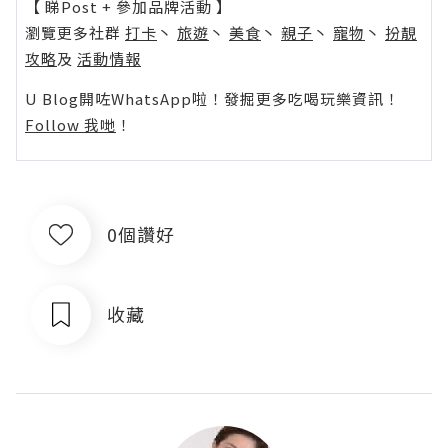
【 睇Post + 參加品牌活動 】
瀏覽更多社群
打卡
丶
旅遊
丶
美食
丶
親子
丶
寵物
丶
扮靚
攻略
及
活動情報
U Blog開咗WhatsApp啦！發掘更多吃喝玩樂資訊！
Follow 我哋
！
0個讚好
收藏