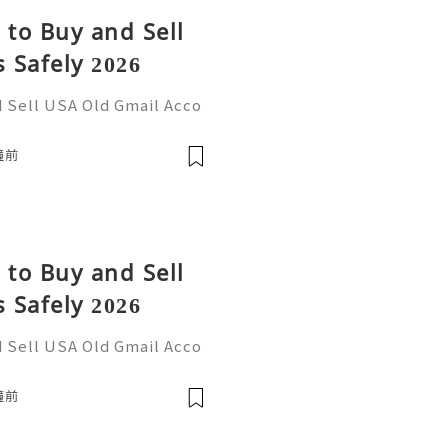
 to Buy and Sell
 Safely 2026
d Sell USA Old Gmail Acco
re Information Please Con
tzone ☠️☠️➤WhatsApp: +1
鐘前
 to Buy and Sell
 Safely 2026
d Sell USA Old Gmail Acco
re Information Please Con
tzone ☠️☠️➤WhatsApp: +1
鐘前