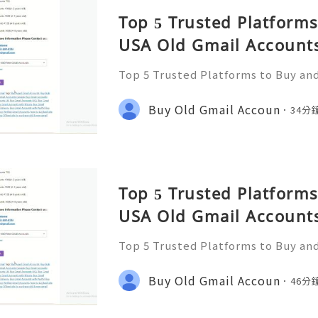
Top 5 Trusted Platforms
USA Old Gmail Accounts
Top 5 Trusted Platforms to Buy an
unts Safely 2026 If You Want To Mo
tact us : ☠️☠️➤Telegram: @usabes
Buy Old Gmail Accoun
34分
(612) 649-8194 ☠️☠️➤Email:
Top 5 Trusted Platforms
USA Old Gmail Accounts
Top 5 Trusted Platforms to Buy an
unts Safely 2026 If You Want To Mo
tact us : ☠️☠️➤Telegram: @usabes
Buy Old Gmail Accoun
46分
(612) 649-8194 ☠️☠️➤Email: