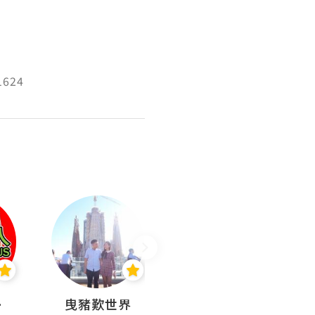
1624
nius
曳豬歎世界
Koalascities (^O^)! @ UTravel