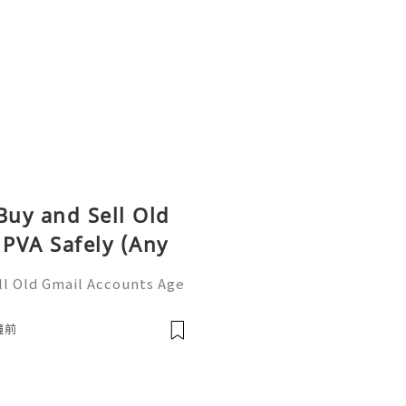
Buy and Sell Old
PVA Safely (Any
ll Old Gmail Accounts Age
6 Guide If You Want To Mor
 ☠️☠️➤Telegram: @usabest
鐘前