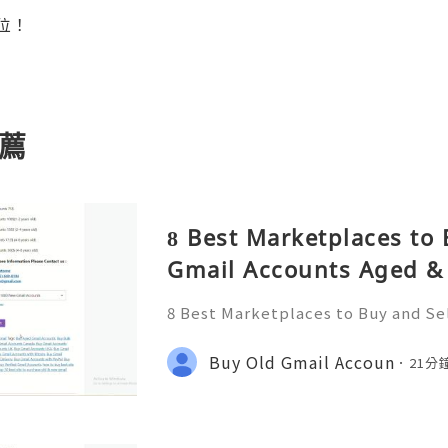
位！
薦
8 Best Marketplaces to 
Gmail Accounts Aged & 
Country) – 2026 Guide
8 Best Marketplaces to Buy and Se
d & PVA Safely (Any Country) – 202
e Information Please Contact us :
Buy Old Gmail Accoun
21分
zone ☠️☠️➤WhatsApp: +1 (6