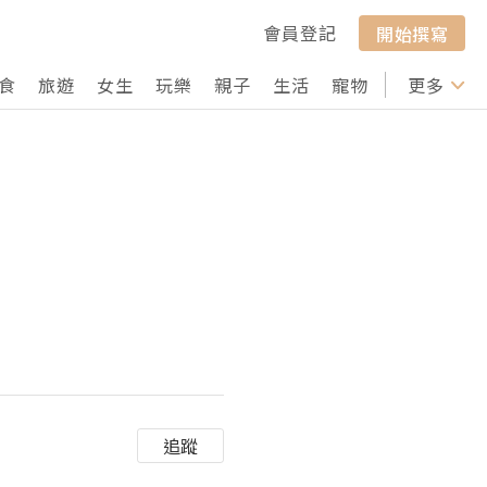
會員登記
開始撰寫
食
旅遊
女生
玩樂
親子
生活
寵物
行山
更多
打卡
追蹤