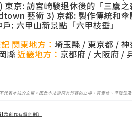
)
東京: 訪宮崎駿退休後的「三鷹
dtown 藝術
3)
京都: 製作傳統和傘
神戶: 六甲山新景點「六甲枝垂」
遊記
関東地方：
埼玉縣
/
東京都
/
神
岡縣
近畿地方：
京都府
/
大阪府
/
並不代表本站的立場。因此本站對所有博客的立場、真實性、準確性
社群創作有價企劃》
】