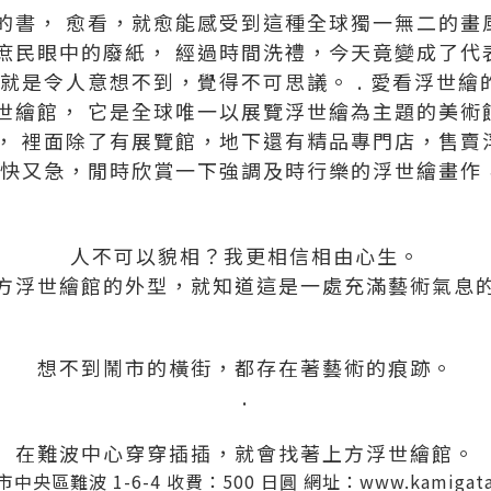
的書， 愈看，就愈能感受到這種全球獨一無二的畫
庶民眼中的廢紙， 經過時間洗禮，今天竟變成了代
就是令人意想不到，覺得不可思議。 . 愛看浮世繪
世繪館， 它是全球唯一以展覽浮世繪為主題的美術
， 裡面除了有展覽館，地下還有精品專門店，售賣
又快又急，閒時欣賞一下強調及時行樂的浮世繪畫作
人不可以貌相？我更相信相由心生。
方浮世繪館的外型，就知道這是一處充滿藝術氣息
想不到鬧市的橫街，都存在著藝術的痕跡。
.
在難波中心穿穿插插，就會找著上方浮世繪館。
央區難波 1-6-4 收費：500 日圓 網址：www.kamigata.j