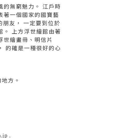
風的無窮魅力。 江戶時
表著一個國家的國寶藝
的朋友， 一定要到位於
館。 上方浮世繪館由著
浮世繪畫冊、明信片
， 的確是一種很好的心
的地方。
p .