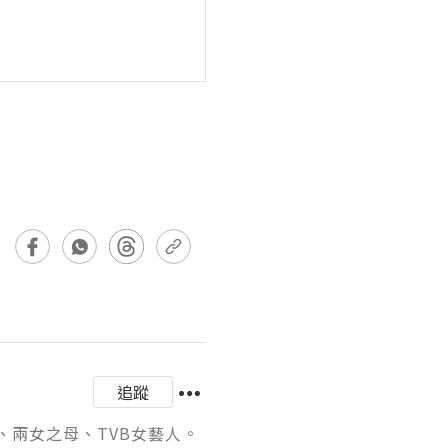
追蹤
使、兩女之母、TVB女藝人。