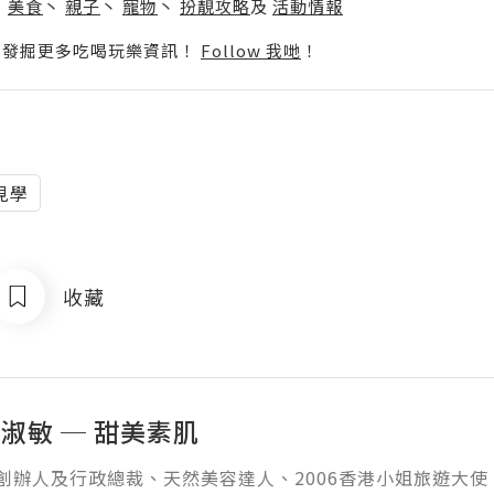
丶
美食
丶
親子
丶
寵物
丶
扮靚攻略
及
活動情報
p啦！發掘更多吃喝玩樂資訊！
Follow 我哋
！
見學
收藏
 徐淑敏 ─ 甜美素肌
VE 創辦人及行政總裁、天然美容達人、2006香港小姐旅遊大