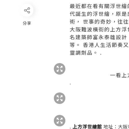
最近都在看有關浮世繪
代誕生的浮世繪，原是
術， 世事的奇妙，往往
分享
大阪難波橫街的上方浮
名建築師富永泰雄設計
等。 香港人生活節奏
靈調劑品。 .
一看上
.
.
上方浮世繪館
地址：大阪市中