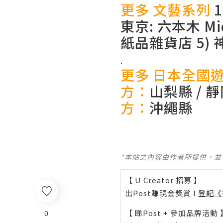
更多 文藝系列
1
東京: 六本木 Mi
紙品雜貨店
5)
.
更多 日本全國
方：
山梨縣
/
靜
方：
沖繩縣
*本站之內容由作者所提供，
【 U Creator 招募 】
出Post賺現金獎賞 l
登記《
【 睇Post + 參加品牌活動 
0