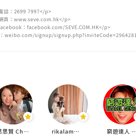
電話：2699 7997</p>

網頁：www.seve.com.hk</p>

facebook：facebook.com/SEVE.COM.HK</p>

weibo.com/signup/signup.php?inviteCode=296428
思思賢 ChillMyBabe
rikalammm
窮遊達人 Mr.TravelGe