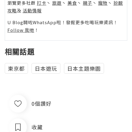
瀏覽更多社群
打卡
丶
旅遊
丶
美食
丶
親子
丶
寵物
丶
扮靚
攻略
及
活動情報
U Blog開咗WhatsApp啦！發掘更多吃喝玩樂資訊！
Follow 我哋
！
相關話題
東京都
日本遊玩
日本主題樂園
0個讚好
收藏