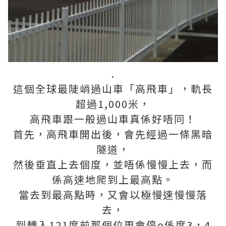
.
這個全球最陡峭過山車「高飛車」，軌長
超過1,000米，
高飛車跟一般過山車真係好唔同！
首先，高飛車開出後，會先經過一條黑暗
隧道，
然後垂直上去個度，並唔係慢慢上去，而
係高速地爬到上最高點。
當去到最高點時，又會以極慢速慢慢落
去，
到​轉入121度前那個位更會停o係度3，4