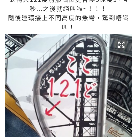
秒...之後就絕叫​啦~！！！
隨後連環接上不同高度的急彎，驚到唔識
叫！