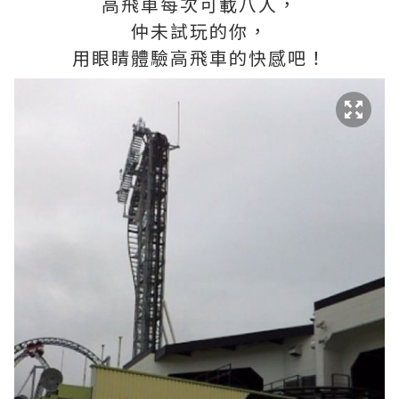
高飛車每次可載八人，
仲未試玩的你，
用眼睛體驗高飛車的快感吧！