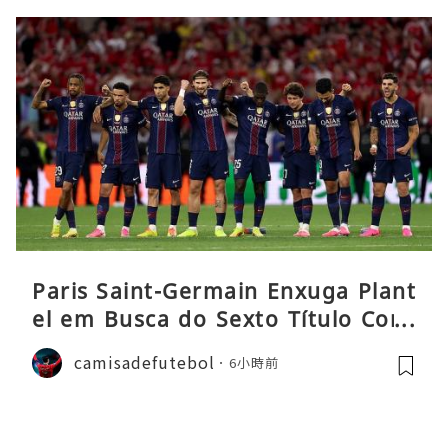
Paris Saint-Germain Enxuga Plant
el em Busca do Sexto Título Cons
ecutivo da Liga
camisadefutebol
6小時前