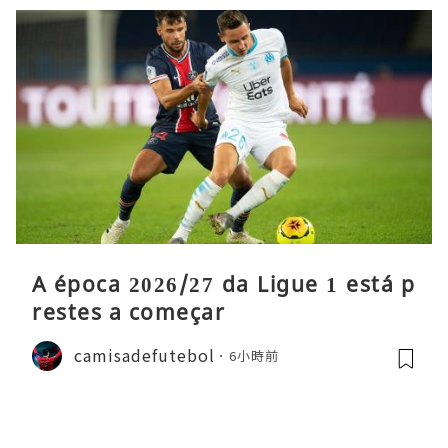
A época 2026/27 da Ligue 1 está p
restes a começar
camisadefutebol
6小時前