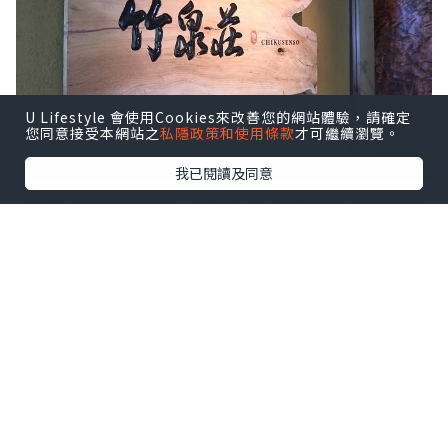
U Lifestyle 會使用Cookies來改善您的網站體驗，請確定
您同意接受本網站之
私隱政策和使用條款
才可繼續瀏覽。
我已閱讀及同意
竹泉莊的設計由「東京半島酒店」的設計
師橋本夕紀夫操刀。 返港後才知道，原來
這裡曾經接待過日本天皇及其他皇室成員
呢~
.