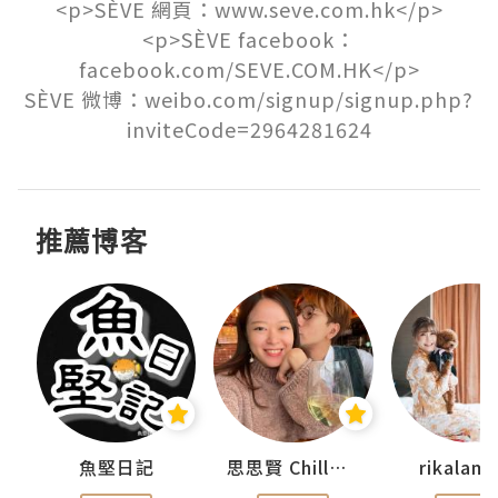
<p>SÈVE 網頁：www.seve.com.hk</p>

<p>SÈVE facebook：
facebook.com/SEVE.COM.HK</p>

SÈVE 微博：weibo.com/signup/signup.php?
inviteCode=2964281624
推薦博客
urnal
魚堅日記
思思賢 ChillMyBabe
rikala