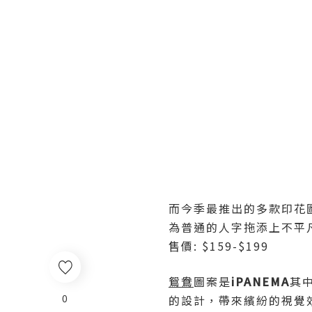
而今季最推出的多款印花
為普通的人字拖添上不平
售價: $159-$199
鴛鴦
圖案是
i
PANEMA
其
0
的設計，帶來繽紛的視覺