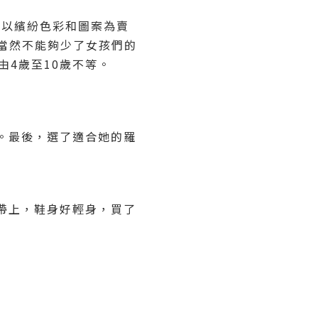
，以繽紛色彩和圖案為賣
！當然不能夠少了女孩們的
由4歲至10歲不等。
。最後，選了適合她的羅
帶上，鞋身好輕身，買了