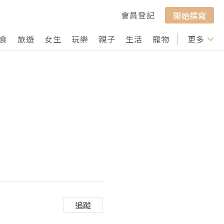
會員登記
開始撰寫
食
旅遊
女生
玩樂
親子
生活
寵物
行山
更多
打卡
追蹤