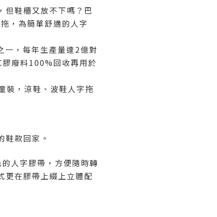
，但鞋櫃又放不下嗎？巴
字拖，為簡單舒適的人字
鞋廠之一，每年生產量達2億對
VC膠廢料100%回收再用於
裝、童裝，涼鞋、波鞋人字拖
的鞋款回家。
色的人字膠帶，方便隨時轉
式更在膠帶上綴上立體配