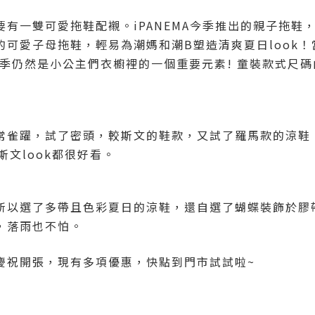
有一雙可愛拖鞋配襯。iPANEMA今季推出的親子拖鞋
的可愛子母拖鞋，輕易為潮媽和潮B塑造清爽夏日look
，今季仍然是小公主們衣櫥裡的一個重要元素! 童裝款式尺碼
常雀躍，試了密頭，較斯文的鞋款，又試了羅馬款的涼鞋
 或斯文look都很好看。
所以選了多帶且色彩夏日的涼鞋，還自選了蝴蝶裝飾於膠
，落雨也不怕。
慶祝開張，現有多項優惠，快點到門市試試啦~