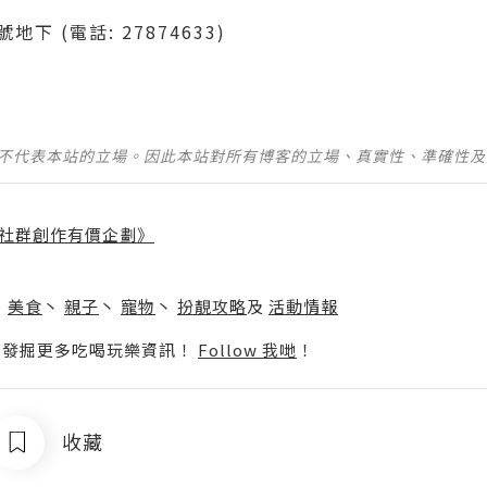
號地下 (電話: 27874633)
並不代表本站的立場。因此本站對所有博客的立場、真實性、準確性
社群創作有價企劃》
】
丶
美食
丶
親子
丶
寵物
丶
扮靚攻略
及
活動情報
p啦！發掘更多吃喝玩樂資訊！
Follow 我哋
！
收藏