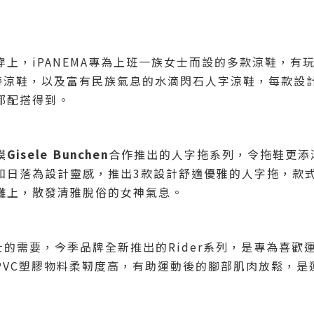
上，iPANEMA專為上班一族女士而設的多款涼鞋，有
帶涼鞋，以及富有民族氣息的水滴閃石人字涼鞋，每款設
都配搭得到。
模
Gisele
Bunchen
合作推出的人字拖系列，令拖鞋更添
和日落為設計靈感，推出3款設計舒適優雅的人字拖，款
灘上，散發清雅脫俗的女神氣息。
略男士的需要，今季品牌全新推出的Rider系列，是專為喜
PVC塑膠物料柔靭度高，有助運動後的腳部肌肉放鬆，是