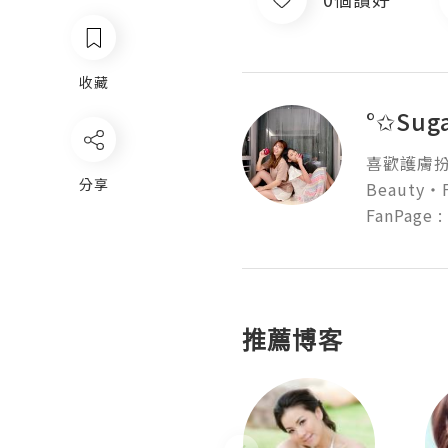
收藏
°✩Sug
喜歡護膚扮
分享
Beauty‧F
FanPage :
推薦博客