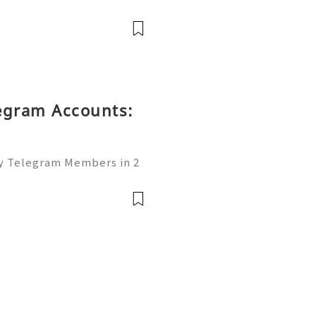
mer Support 💫💎💲💫🌐✨
💲💫🌐✨💎Telegram: @usa
sadigitalhub 💫💎💲💫🌐✨
legram Accounts:
uy Telegram Members in 2
of the leading platforms
lding, and networking. W