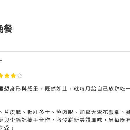
晚餐
°
理想身形與體重，既然如此，就每月給自己放肆吃
、片皮鵝、鴨肝多士、燒肉眼、加拿大雪花蟹腳、
更與李錦記攜手合作，激發嶄新美饌風味，另每晚
享受﹗