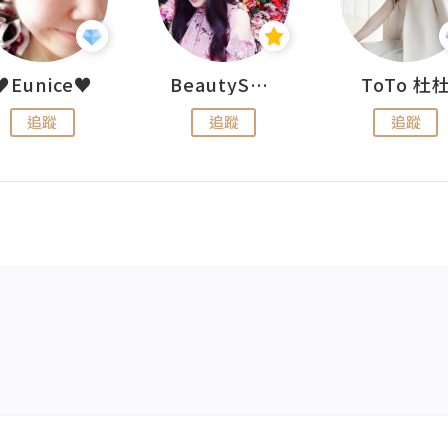
♥Eunice♥
BeautySearch
ToTo 杜
追蹤
追蹤
追蹤