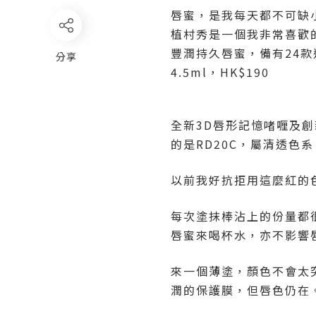
唇蜜，是我每天都不可缺小的
植村秀是一個我非常喜歡的品
豐潤持久唇蜜，備有24
分享
4.5ml，HK$190
全新3D唇形記憶啫喱及
的是RD20C，屬清透色
以前我好抗拒用這麼紅的色
每次塗抹棒沾上的份量都
唇蜜來喝杯水，亦不影響
來一個薄塗，顏色不會太
潤的保護膜，但唇色仍在