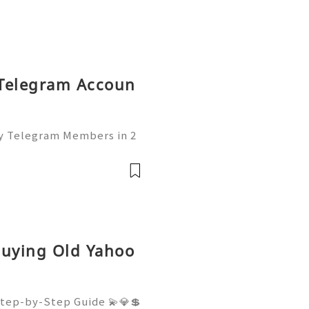
y Telegram Accoun
uy Telegram Members in 2
of the leading platforms
lding, and networking. W
Buying Old Yahoo
Step-by-Step Guide 💫💎💲