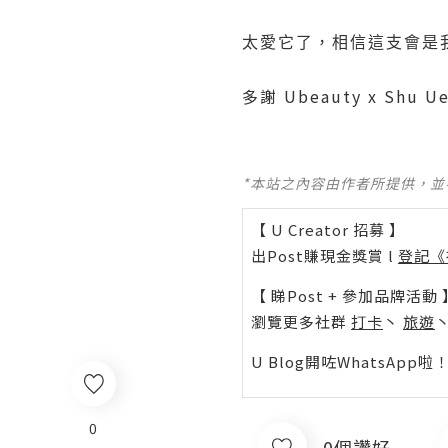
太愛它了，相信這支會是
多謝 Ubeauty x Shu 
*本站之內容由作者所提供，
【 U Creator 招募 】
出Post賺現金獎賞 l
登記《
【 睇Post + 參加品牌活動 
瀏覽更多社群
打卡
丶
旅遊
U Blog開咗WhatsAp
0
0個讚好