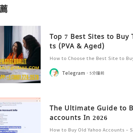
薦
Top 7 Best Sites to Bu
ts (PVA & Aged)
How to Choose the Best Site to B
026? Telegram has emerged as one 
for communication, community bui
Telegram
5分鐘前
ith its user-friendly interfac
The Ultimate Guide to 
accounts In 2026
How to Buy Old Yahoo Accounts – 