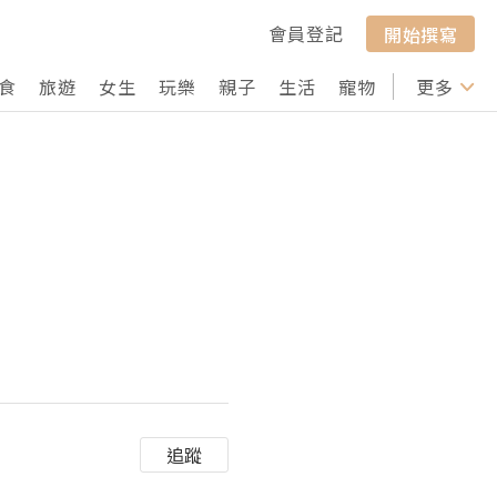
會員登記
開始撰寫
食
旅遊
女生
玩樂
親子
生活
寵物
行山
更多
打卡
追蹤