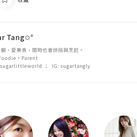
ar Tang✩°
靚，愛美食，閒時也會烘焙與烹飪。

oodie‧Parent

 sugarlittleworld ；  IG: sugartangly