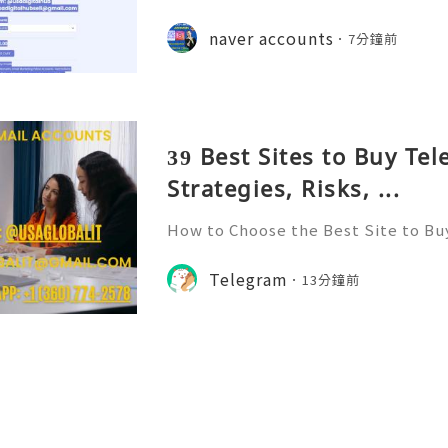
💫🌐✨💎Fast & Reliable 24/7 Custo
💎WhatsApp :+1 (506) 541-7768 💫
naver accounts
7分鐘前
digitalhub 💫💎💲💫🌐✨💎Discord: u
💎
39 Best Sites to Buy Te
Strategies, Risks, ...
How to Choose the Best Site to B
026? Telegram has emerged as one 
for communication, community bui
Telegram
13分鐘前
ith its user-friendly interfac