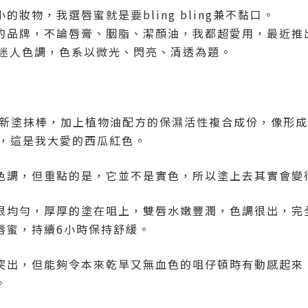
妝物，我選唇蜜就是要bling bling兼不黏口。
牌，不論唇膏、胭脂、潔顏油，我都超愛用，最近推出全新gl
款迷人色調，色系以微光、閃亮、清透為題。
創新塗抹棒，加上植物油配方的保濕活性複合成份，像形
系，這是我大愛的西瓜紅色。
調，但重點的是，它並不是實色，所以塗上去其實會變得好
很均勻，厚厚的塗在咀上，雙唇水嫩豐潤，色調很出，完
唇蜜，持續6小時保持舒緩。
突出，但能夠令本來乾旱又無血色的咀仔頓時有動感起來
。