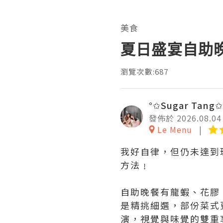
美食
夏日盛宴自助
瀏覽次數:687
°✩Sugar Tang✩
發佈於 2026.08.04
Le Menu
我好自律，但仍未達到
方法﹗
自助晚餐有龍蝦、花膠
是精挑細選，部份菜式
演，視覺與味覺的雙重