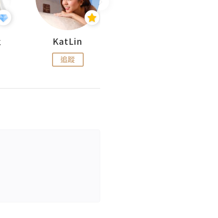
杜
KatLin
Missmiki 米奇小姐
追蹤
追蹤