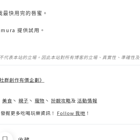
我最快用完的唇蜜。
Uemura 提供試用。
並不代表本站的立場。因此本站對所有博客的立場、真實性、準確性
社群創作有價企劃》
】
丶
美食
丶
親子
丶
寵物
丶
扮靚攻略
及
活動情報
p啦！發掘更多吃喝玩樂資訊！
Follow 我哋
！
收藏