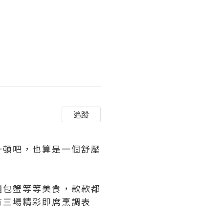
追蹤
一頓吧，也算是一個舒壓
麵包蟹等等美食，款款都
有三場精彩即席烹調表