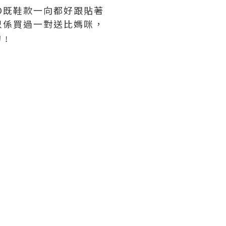
ATO既鞋款一向都好跟貼著
只係買過一對送比媽咪，
動﹗