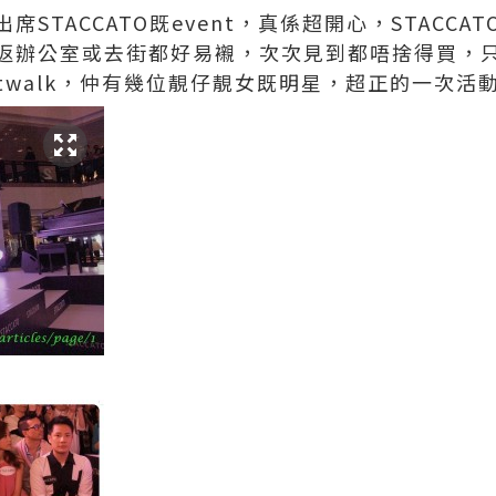
STACCATO既event，真係超開心，STACC
返辦公室或去街都好易襯，次次見到都唔捨得買，
catwalk，仲有幾位靚仔靚女既明星，超正的一次活