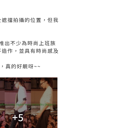
全遮擋拍攝的位置，但我
012推出不少為時尚上班族
不造作，並具有時尚感及
呀，真的好靚呀~~
+5