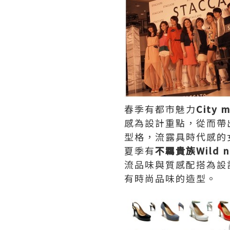
春季有都市魅力
City 
感為設計重點，從而帶
型格，流露具時代感的
夏季有
不羈貴族Wild n
流品味與質感配搭為設
有時尚品味的造型。