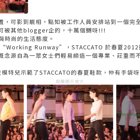
置，可影到靚相，點知被工作人員安排站到一個完
其他blogger企的，十萬個嬲呀!!!
優雅與時尚的生活態度。
orking Runway”，STACCATO 於春夏2
概念源自為一眾女士們輕易締造一個專業、莊重而
位模特兒示範了STACCATO的春夏鞋款，仲有手袋
點擊圖片放大