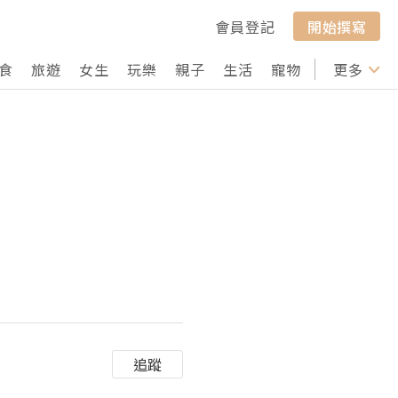
會員登記
開始撰寫
食
旅遊
女生
玩樂
親子
生活
寵物
行山
更多
打卡
追蹤