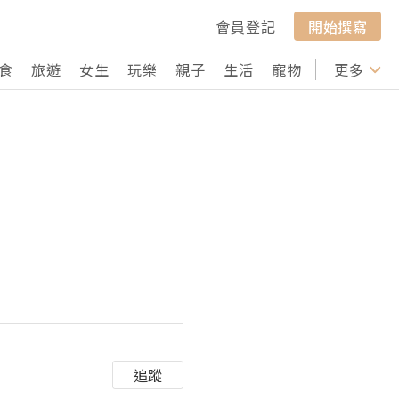
會員登記
開始撰寫
食
旅遊
女生
玩樂
親子
生活
寵物
行山
更多
打卡
追蹤