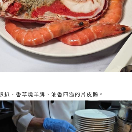
眼扒、香草燒羊脾、油香四溢的片皮鵝。