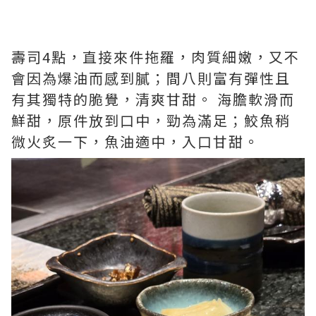
壽司4點，直接來件拖羅，肉質細嫩，又不
會因為爆油而感到膩；間八則富有彈性且
有其獨特的脆覺，清爽甘甜。 海膽軟滑而
鮮甜，原件放到口中，勁為滿足；鮫魚稍
微火炙一下，魚油適中，入口甘甜。