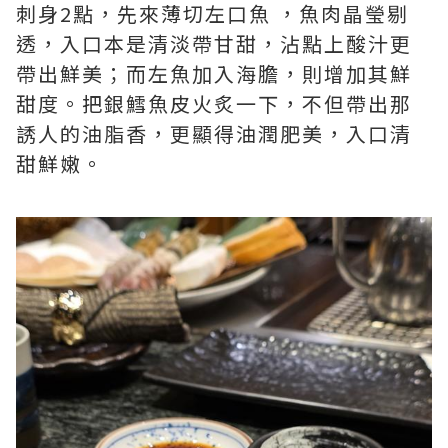
刺身2點，先來薄切左口魚 ，魚肉晶瑩剔
透，入口本是清淡帶甘甜，沾點上酸汁更
帶出鮮美；而左魚加入海膽，則增加其鮮
甜度。把銀鱈魚皮火炙一下，不但帶出那
誘人的油脂香，更顯得油潤肥美，入口清
甜鮮嫩。