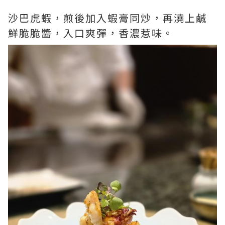
沙巴虎蝦，煎後加入蝦膏同炒，再澆上鹹
鮮脆脆醬，入口爽彈，香濃惹味。