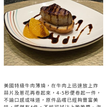
美國特級牛肉薄燒，在牛肉上迅速放上炸
蒜片及蔥花再卷起來，4-5秒便卷起一件，
不論口感或味道，原件品嚐已經夠豐富美
味，既然有4件，不妨可試沾上脆脆醬、海