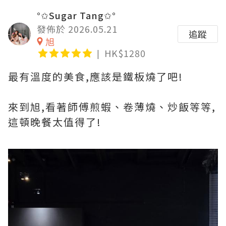
°✩Sugar Tang✩°
發佈於 2026.05.21
追蹤
旭
HK$1280
最有溫度的美食,應該是鐵板燒了吧!
來到旭,看著師傅煎蝦、卷薄燒、炒飯等等,
這頓晚餐太值得了!