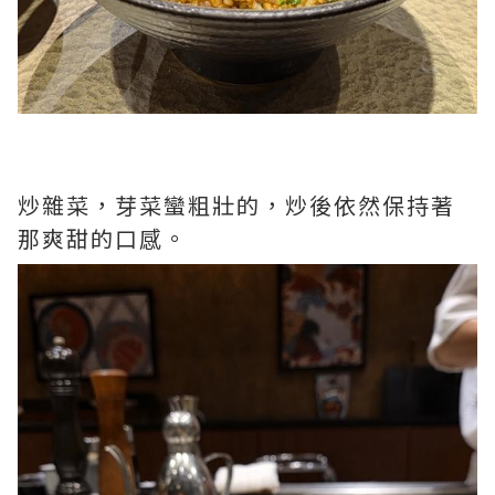
炒雜菜，芽菜蠻粗壯的，炒後依然保持著
那爽甜的口感。