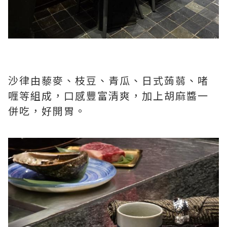
沙律由藜麥、枝豆、青瓜、日式蒟蒻、啫
喱等組成，口感豐富清爽，加上胡麻醬一
併吃，好開胃。