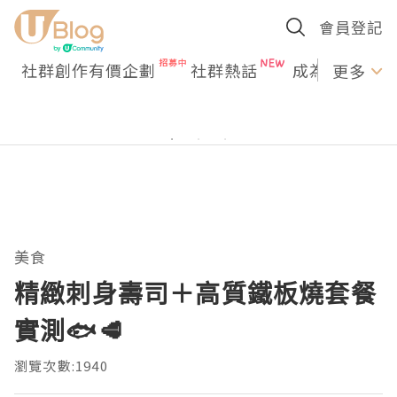
會員登記
社群創作有價企劃
社群熱話
成為U Creato
更多
美食
精緻刺身壽司＋高質鐵板燒套餐
實測🐟🥩
瀏覽次數:1940