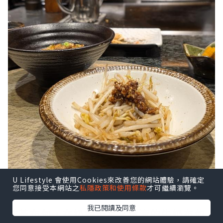
U Lifestyle 會使用Cookies來改善您的網站體驗，請確定
您同意接受本網站之
私隱政策和使用條款
才可繼續瀏覽。
我已閱讀及同意
抹茶布甸，在奶香十足又嫩溜的牛奶布甸