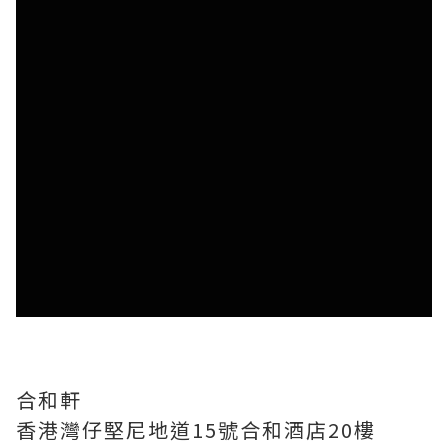
合和軒
香港灣仔堅尼地道15號合和酒店20樓