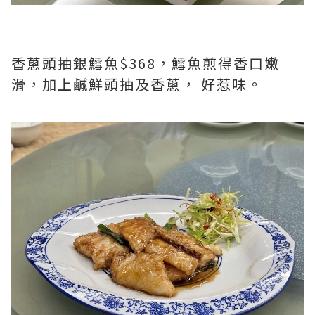
香蔥頭抽銀鱈魚$368，鱈魚煎得香口嫩
滑，加上鹹鮮頭抽及香蔥， 好惹味。