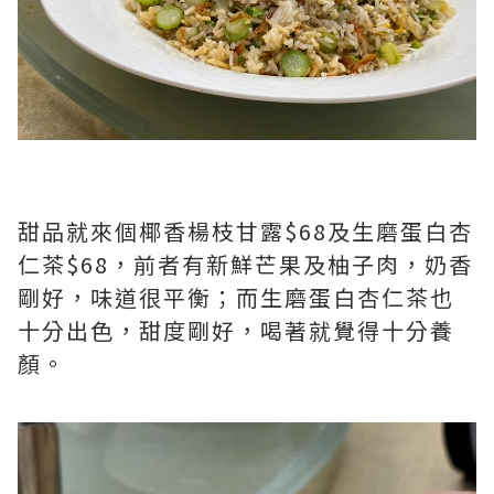
甜品就來個椰香楊枝甘露$68及生磨蛋白杏
仁茶$68，前者有新鮮芒果及柚子肉，奶香
剛好，味道很平衡；而生磨蛋白杏仁茶也
十分出色，甜度剛好，喝著就覺得十分養
顏。