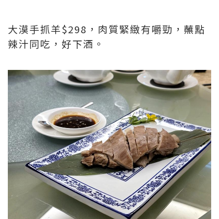
大漠手抓羊$298，肉質緊緻有嚼勁，蘸點
辣汁同吃，好下酒。