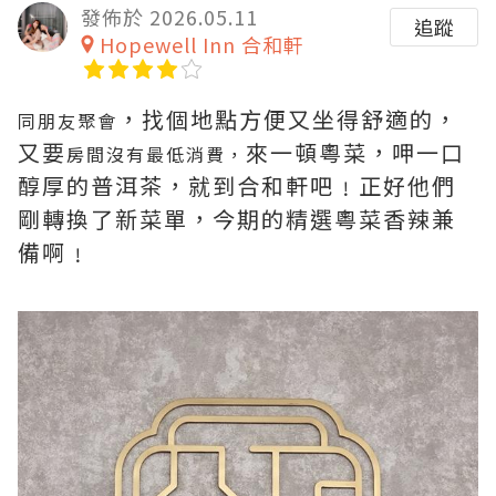
發佈於 2026.05.11
追蹤
Hopewell Inn 合和軒
，找個地點方便又坐得舒適的，
同朋友聚會
又要
來一頓粵菜，呷一口
房間沒有最低消費，
醇厚的普洱茶，就到合和軒吧﹗正好他們
剛轉換了新菜單，今期的精選粵菜香辣兼
備啊﹗