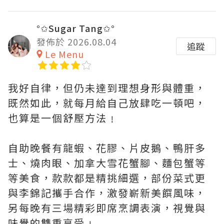
°✩Sugar Tang✩°
發佈於 2026.08.04
追蹤
Le Menu
我好自律，但仍未達到理想身形與體重，
既然如此，就每月給自己放肆吃一頓吧，
也算是一個舒壓方法﹗
自助晚餐有龍蝦、花膠、片皮鵝、鴨肝多
士、燒肉眼、加拿大雪花蟹腳、麵包蟹等
等美食，款款都是精挑細選，部份菜式更
與李錦記攜手合作，激發嶄新美饌風味，
另每晚有三場精彩即席烹調表演，視覺與
味覺的雙重享受﹗