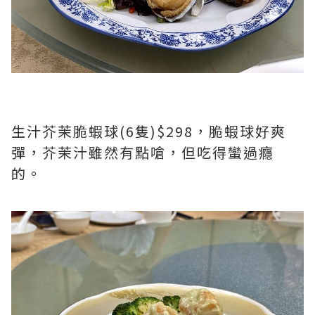
生汁芥茉脆蝦球(6隻)$298，脆蝦球好爽
彈，芥茉汁雖然有點嗆，但吃得蠻過癮
的。