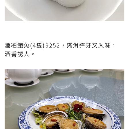
酒糟鮑魚(4隻)$252，爽滑彈牙又入味，
酒香誘人。