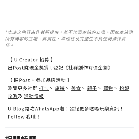
*本站之內容由作者所提供，並不代表本站的立場。因此本站對
所有博客的立場、真實性、準確性及完整性不負任何法律責
任。
【 U Creator 招募 】
出Post賺現金獎賞 l
登記《社群創作有價企劃》
【 睇Post + 參加品牌活動 】
瀏覽更多社群
打卡
丶
旅遊
丶
美食
丶
親子
丶
寵物
丶
扮靚
攻略
及
活動情報
U Blog開咗WhatsApp啦！發掘更多吃喝玩樂資訊！
Follow 我哋
！