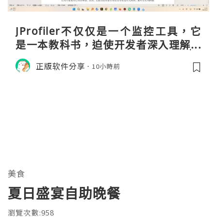
JProfiler不仅仅是一个监控工具，它
是一本教科书，迫使开发者深入理解JV
M的内存模型、垃圾回收机制和并发原
正版软件分享
10小時前
理。通过直观的可视化数据，它将抽象
的性能问题具象化为代码行号。对于一
名追求卓越的Java
美食
夏日盛宴自助晚餐
瀏覽次數:958