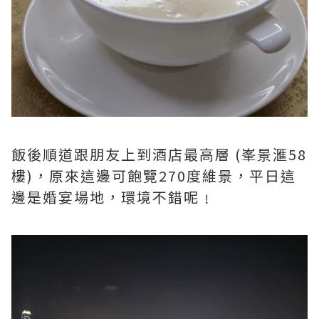
飯後順道跟朋友上到酒店最高層 (峯景滙58
樓)，原來這邊可飽覽270度維景，平日這
邊是婚宴場地，環境不錯呢﹗