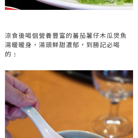
涼食後喝個營養豐富的蕃茄薯仔木瓜煲魚
湯暖暖身，湯頭鮮甜濃郁，到勝記必喝
的﹗