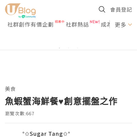
會員登記
社群創作有價企劃
社群熱話
成為U Creato
更多
美食
魚蝦蟹海鮮餐♥創意擺盤之作
瀏覽次數:667
°✩Sugar Tang✩°