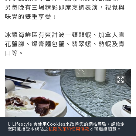
另每晚有三場精彩即席烹調表演，視覺與
味覺的雙重享受﹗
冰鎮海鮮區有爽甜波士頓龍蝦、加拿大雪
花蟹腳、爆膏麵包蟹、翡翠螺、熟蝦及青
口等。
U Lifestyle 會使用Cookies來改善您的網站體驗，請確定
您同意接受本網站之
私隱政策和使用條款
才可繼續瀏覽。