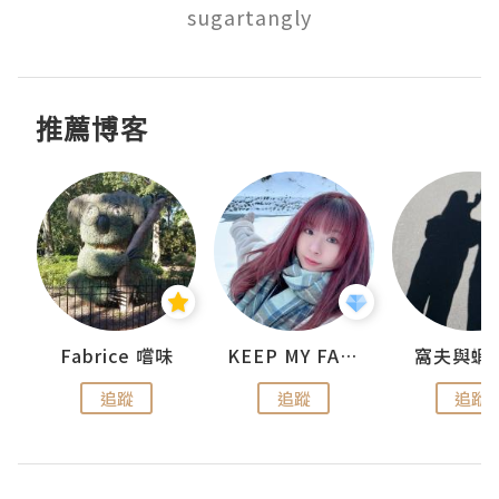
sugartangly
推薦博客
Fabrice 嚐味
KEEP MY FAITH
窩夫與蝦
追蹤
追蹤
追蹤