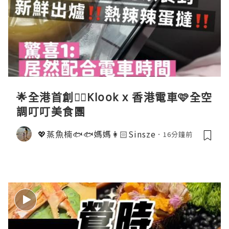
🌟全港首創☝🏻Klook x 香港電車🩷全空
調叮叮美食團
💖蒸魚楠🐟🐟媽媽👩🏻Sinsze
16分鐘前