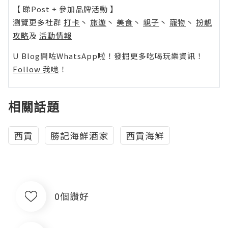
【 睇Post + 參加品牌活動 】
瀏覽更多社群
打卡
丶
旅遊
丶
美食
丶
親子
丶
寵物
丶
扮靚
攻略
及
活動情報
U Blog開咗WhatsApp啦！發掘更多吃喝玩樂資訊！
Follow 我哋
！
相關話題
西貢
勝記海鮮酒家
西貢海鮮
0個讚好