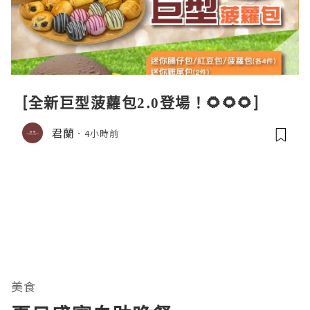
[全新巨型菠蘿包2.0登場！🌻🌻🌻]
君蘭
4小時前
美食