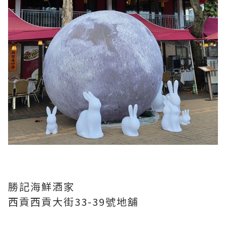
勝記海鮮酒家
西貢西貢大街33-39號地舖