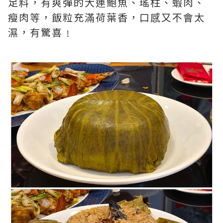
足料，有爽彈的大連鮑魚、瑤柱、蝦肉、
瘦肉等，飯粒充滿荷葉香，口感又不會太
濕，有驚喜﹗