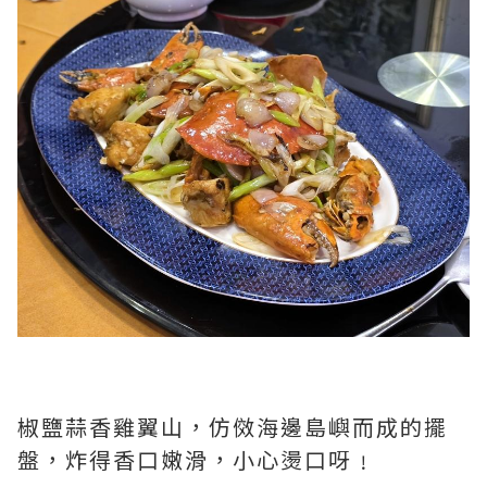
椒鹽蒜香雞翼山，仿傚海邊島嶼而成的擺
盤，炸得香口嫩滑，
小心燙口呀﹗