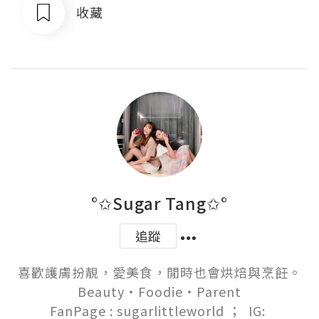
收藏
°✩Sugar Tang✩°
追蹤
喜歡護膚扮靚，愛美食，閒時也會烘焙與烹飪。

Beauty‧Foodie‧Parent

FanPage : sugarlittleworld ；  IG: 