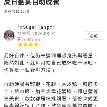
夏日盛宴自助晚餐
瀏覽次數:1678
°✩Sugar Tang✩°
發佈於 2026.08.04
追蹤
Le Menu
我好自律，但仍未達到理想身形與體重，
既然如此，就每月給自己放肆吃一頓吧，
也算是一個舒壓方法﹗
自助晚餐有龍蝦、花膠、片皮鵝、鴨肝多
士、燒肉眼、加拿大雪花蟹腳、麵包蟹等
等美食，款款都是精挑細選，部份菜式更
與李錦記攜手合作，激發嶄新美饌風味，