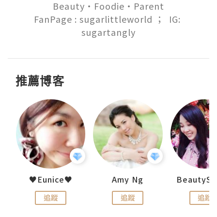
Beauty‧Foodie‧Parent

FanPage : sugarlittleworld ；  IG: 
sugartangly
推薦博客
h 夏沫
♥Eunice♥
Amy Ng
追蹤
追蹤
追蹤