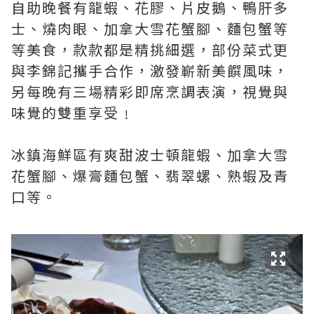
自助晚餐有龍蝦、花膠、片皮鵝、鴨肝多
士、燒肉眼、加拿大雪花蟹腳、麵包蟹等
等美食，款款都是精挑細選，部份菜式更
與李錦記攜手合作，激發嶄新美饌風味，
另每晚有三場精彩即席烹調表演，視覺與
味覺的雙重享受﹗
冰鎮海鮮區有爽甜波士頓龍蝦、加拿大雪
花蟹腳、爆膏麵包蟹、翡翠螺、熟蝦及青
口等。