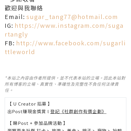
歡迎與我聯絡
Email:
sugar_tang77@hotmail.com
IG:
https://www.instagram.com/suga
rtangly
FB:
http://www.facebook.com/sugarli
ttleworld
*本站之內容由作者所提供，並不代表本站的立場。因此本站對
所有博客的立場、真實性、準確性及完整性不負任何法律責
任。
【 U Creator 招募 】
出Post賺現金獎賞 l
登記《社群創作有價企劃》
【 睇Post + 參加品牌活動 】
瀏覽更多社群
打卡
丶
旅遊
丶
美食
丶
親子
丶
寵物
丶
扮靚