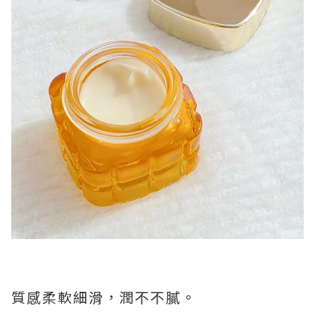
質感柔軟細滑，潤不不膩。