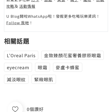
攻略
及
活動情報
U Blog開咗WhatsApp啦！發掘更多吃喝玩樂資訊！
Follow 我哋
！
相關話題
L'Oreal Paris
金致臻顏花蜜奢養膠原眼霜
eyecream
眼霜
麥盧卡蜂蜜
減淡眼紋
緊緻眼肌
0個讚好