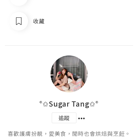
收藏
°✩Sugar Tang✩°
追蹤
喜歡護膚扮靚，愛美食，閒時也會烘焙與烹飪。
