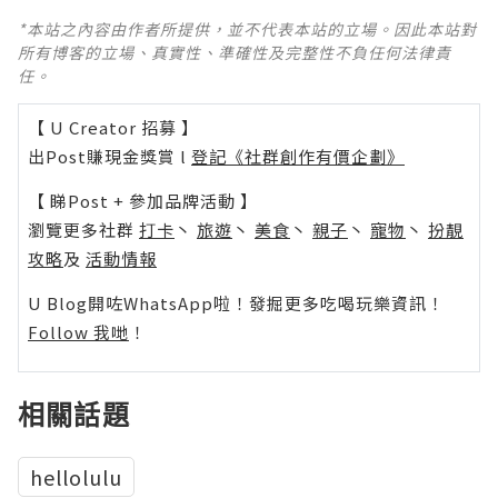
*本站之內容由作者所提供，並不代表本站的立場。因此本站對
所有博客的立場、真實性、準確性及完整性不負任何法律責
任。
【 U Creator 招募 】
出Post賺現金獎賞 l
登記《社群創作有價企劃》
【 睇Post + 參加品牌活動 】
瀏覽更多社群
打卡
丶
旅遊
丶
美食
丶
親子
丶
寵物
丶
扮靚
攻略
及
活動情報
U Blog開咗WhatsApp啦！發掘更多吃喝玩樂資訊！
Follow 我哋
！
相關話題
hellolulu