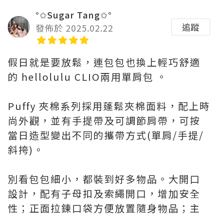
°✩Sugar Tang✩°
追蹤
發佈於 2025.02.22
假日就是要放鬆，連包包也換上輕巧舒適
的 hellolulu CLIO兩用單肩包 。
Puffy 夾棉系列採用蓬鬆夾棉面料，配上時
尚外觀，並有手提帶及可調節肩帶，可按
當日造型變出不同的攜帶方式(單肩/手提/
斜挎)。
別看包包細小，都裝到好多物品。大開口
設計，配有子母扣及索繩開口，增加安全
性；正面拉鍊口袋方便放置隨身物品；主