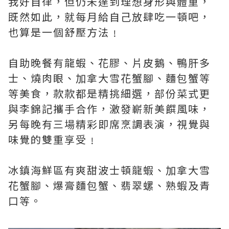
我好自律，但仍未達到理想身形與體重，
既然如此，就每月給自己放肆吃一頓吧，
也算是一個舒壓方法﹗
自助晚餐有龍蝦、花膠、片皮鵝、鴨肝多
士、燒肉眼、加拿大雪花蟹腳、麵包蟹等
等美食，款款都是精挑細選，部份菜式更
與李錦記攜手合作，激發嶄新美饌風味，
另每晚有三場精彩即席烹調表演，視覺與
味覺的雙重享受﹗
冰鎮海鮮區有爽甜波士頓龍蝦、加拿大雪
花蟹腳、爆膏麵包蟹、翡翠螺、熟蝦及青
口等。