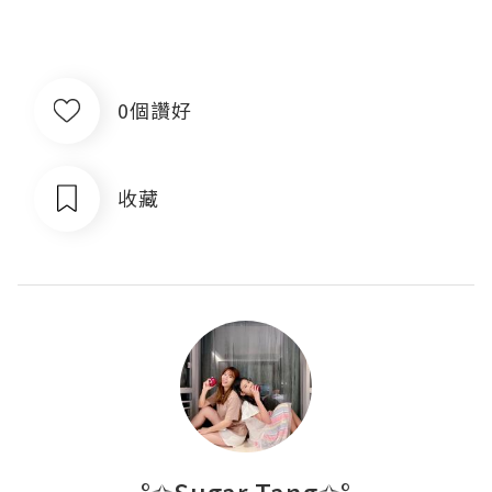
0個讚好
收藏
°✩Sugar Tang✩°