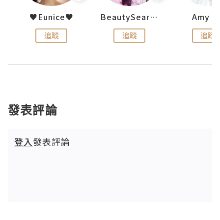
h 夏沫
♥Eunice♥
BeautySearch
Amy N
追蹤
追蹤
追蹤
發表評論
登入
發表評論