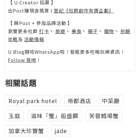
【 U Creator 招募 】
出Post賺現金獎賞 l
登記《社群創作有價企劃》
【 睇Post + 參加品牌活動 】
瀏覽更多社群
打卡
丶
旅遊
丶
美食
丶
親子
丶
寵物
丶
扮靚
攻略
及
活動情報
U Blog開咗WhatsApp啦！發掘更多吃喝玩樂資訊！
Follow 我哋
！
相關話題
Royal park hotel
帝都酒店
中菜廳
玉庭
滋味「蟹」逅盛饌
芙蓉鱈場蟹
加拿大珍寶蟹
jade