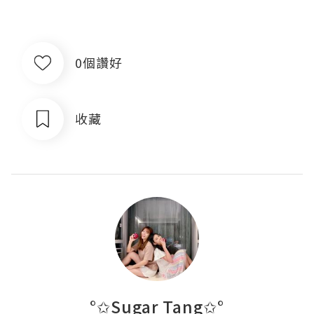
0個讚好
收藏
°✩Sugar Tang✩°