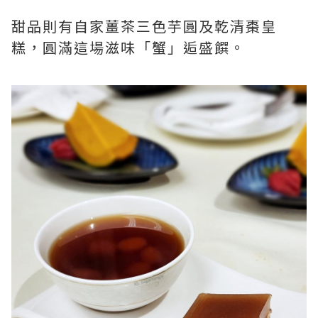
甜品則有自家薑茶三色芋圓及乾清棗皇
糕，圓滿這場滋味「蟹」逅盛饌。