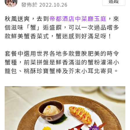
追蹤
發佈於 2022.10.26
秋風送爽，去到
帝都酒店中菜廳玉庭
，來
個滋味「蟹」逅盛饌，可以一次過品嚐多
款鮮美蟹香菜式，蟹迷感到好滿足呀！
套餐中選用世界各地多款豐腴肥美的時令
蟹種，前菜拼盤是鮮香滿溢的蟹粉灌湯小
籠包、桃酥珍寶蟹棒及芥末小耳北寄貝。