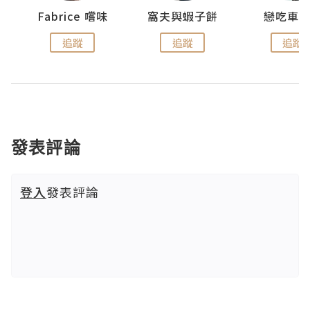
Fabrice 嚐味
窩夫與蝦子餅
戀吃車
追蹤
追蹤
追蹤
發表評論
登入
發表評論