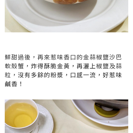
鮮甜過後，再來惹味香口的金蒜椒鹽沙巴
軟殼蟹，
炸得酥脆金黃，再灑上
椒鹽及蒜
粒，
沒有多餘的粉漿，口感一流，好惹味
鹹香！