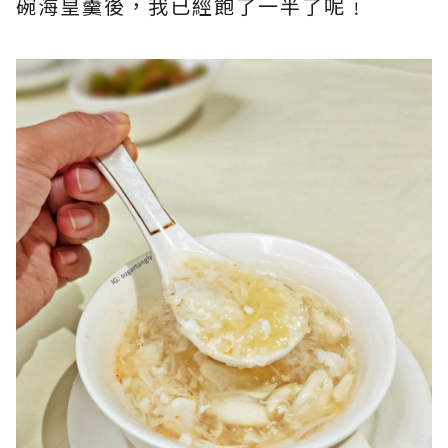
碗海皇羹後，我已經飽了一半了呢﹗