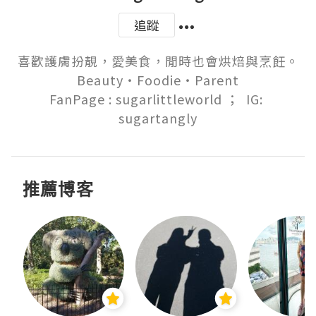
追蹤
喜歡護膚扮靚，愛美食，閒時也會烘焙與烹飪。

Beauty‧Foodie‧Parent

FanPage : sugarlittleworld ；  IG: 
sugartangly
推薦博客