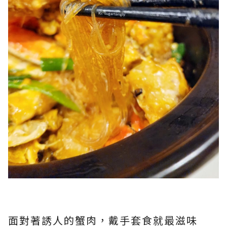
面對著誘人的蟹肉，戴手套食就最滋味