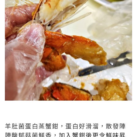
羊肚菌蛋白蒸蟹鉗，蛋白好滑溜，散發陣
陣馥郁菇菌鮮香，
加入蟹鉗後更令鮮味昇