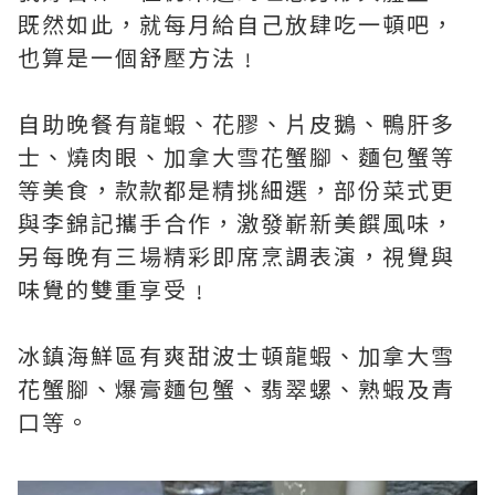
既然如此，就每月給自己放肆吃一頓吧，
也算是一個舒壓方法﹗
自助晚餐有龍蝦、花膠、片皮鵝、鴨肝多
士、燒肉眼、加拿大雪花蟹腳、麵包蟹等
等美食，款款都是精挑細選，部份菜式更
與李錦記攜手合作，激發嶄新美饌風味，
另每晚有三場精彩即席烹調表演，視覺與
味覺的雙重享受﹗
冰鎮海鮮區有爽甜波士頓龍蝦、加拿大雪
花蟹腳、爆膏麵包蟹、翡翠螺、熟蝦及青
口等。