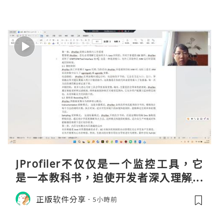
JProfiler不仅仅是一个监控工具，它
是一本教科书，迫使开发者深入理解JV
M的内存模型、垃圾回收机制和并发原
正版软件分享
5小時前
理。通过直观的可视化数据，它将抽象
的性能问题具象化为代码行号。对于一