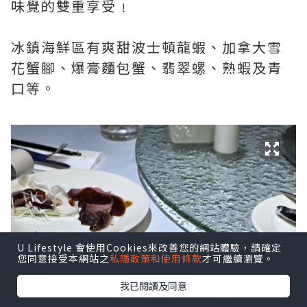
味覺的雙重享受﹗
冰鎮海鮮區有爽甜波士頓龍蝦、加拿大雪
花蟹腳、爆膏麵包蟹、翡翠螺、熟蝦及青
口等。
U Lifestyle 會使用Cookies來改善您的網站體驗，請確定
您同意接受本網站之
私隱政策和使用條款
才可繼續瀏覽。
我已閱讀及同意