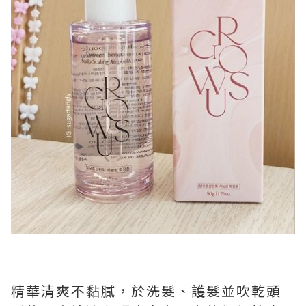
精華清爽不黏膩，於洗髮、護髮並吹乾頭