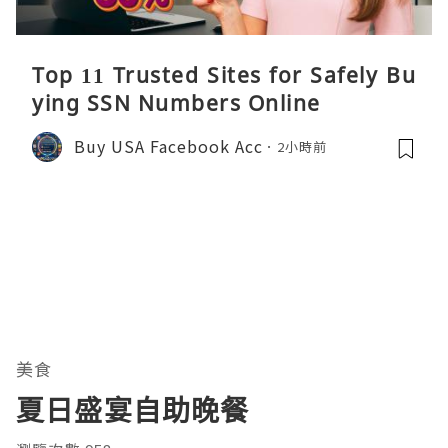
Top 11 Trusted Sites for Safely Bu
ying SSN Numbers Online
Buy USA Facebook Acc
2小時前
美食
夏日盛宴自助晚餐