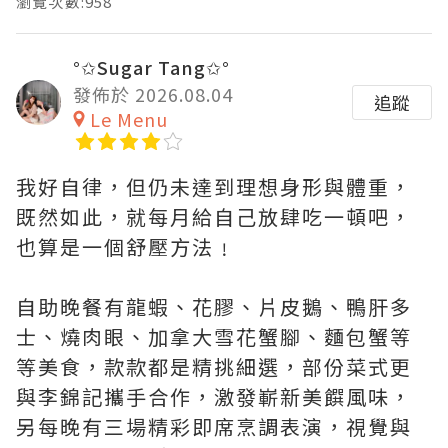
瀏覽次數:958
°✩Sugar Tang✩°
發佈於 2026.08.04
追蹤
Le Menu
我好自律，但仍未達到理想身形與體重，
既然如此，就每月給自己放肆吃一頓吧，
也算是一個舒壓方法﹗
自助晚餐有龍蝦、花膠、片皮鵝、鴨肝多
士、燒肉眼、加拿大雪花蟹腳、麵包蟹等
等美食，款款都是精挑細選，部份菜式更
與李錦記攜手合作，激發嶄新美饌風味，
另每晚有三場精彩即席烹調表演，視覺與