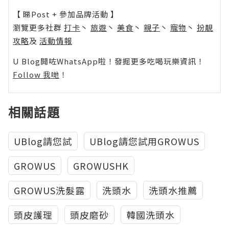
【 睇Post + 參加品牌活動 】
瀏覽更多社群
打卡
丶
旅遊
丶
美食
丶
親子
丶
寵物
丶
扮靚
攻略
及
活動情報
U Blog開咗WhatsApp啦！發掘更多吃喝玩樂資訊！
Follow 我哋
！
相關話題
UBlog請您試
UBlog請您試用GROWUS
GROWUS
GROWUSHK
GROWUS洗髮露
洗頭水
洗頭水推薦
頭皮護理
頭皮磨砂
韓國洗頭水