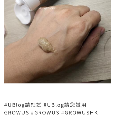
#
UBlog請您試
#UBlog請您試用
GROWUS #GROWUS #GROWUSHK