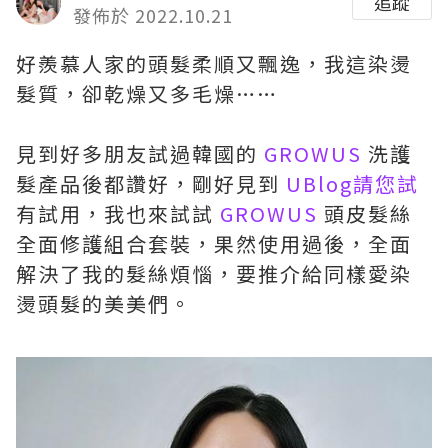
追蹤
發佈於 2022.10.21
好羨慕人家的頭髮柔順又飄逸，我這染燙
髮質，卻乾燥又多毛燥
……
見到好多朋友試過韓國的
GROWUS
洗護
髮產品後都讚好，剛好見到
UBlog請您試
有試用，我也來試試
GROWUS
頭皮髮絲
全面修護組合套裝，果然使用過後，全面
解決了我的髮絲煩惱，要推介給同樣愛染
燙頭髮的美美們。