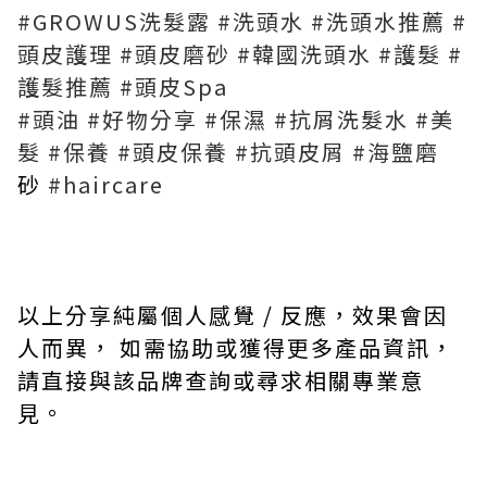
#GROWUS洗髮露 #洗頭水 #洗頭水推薦 #
頭皮護理 #頭皮磨砂 #韓國洗頭水 #護髮 #
護髮推薦 #頭皮Spa
#
頭油
#
好物分享
#
保濕
#
抗屑洗髮水
#
美
髮
#
保養
#
頭皮保養
#
抗頭皮屑
#
海鹽
磨
砂
#haircare
以上分享純屬個人感覺 / 反應，效果會因
人而異， 如需協助或獲得更多產品資訊，
請直接與該品牌查詢或尋求相關專業意
見。