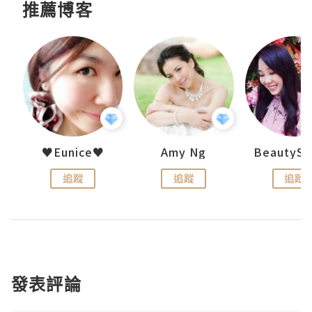
推薦博客
h 夏沫
♥Eunice♥
Amy Ng
追蹤
追蹤
追蹤
發表評論