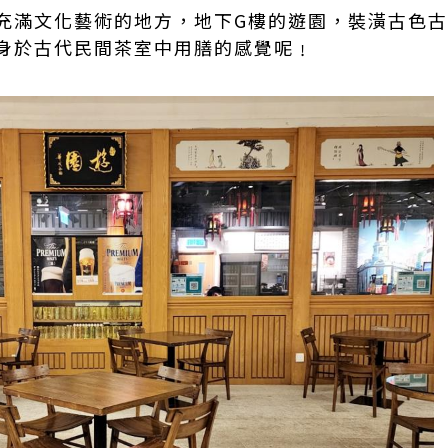
充滿文化藝術的地方，地下G樓的遊園，裝潢古色
身於古代民間茶室中用膳的感覺呢﹗