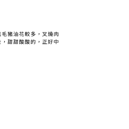
黑毛豬油花較多，叉燒肉
去，甜甜酸酸的，正好中