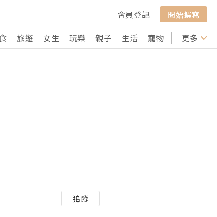
會員登記
開始撰寫
食
旅遊
女生
玩樂
親子
生活
寵物
行山
更多
打卡
追蹤