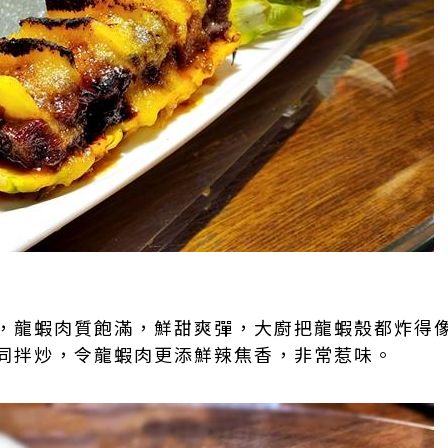
，龍蝦肉質飽滿，鮮甜爽彈，大廚把龍蝦殼都炸得
同拌炒，令龍蝦肉更添鮮辣焦香，非常惹味。