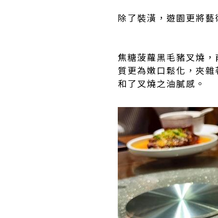
除了裝潢，遊園更將藝
焦糖菠蘿黑毛豬叉燒，
質更為嫩口鬆化，夾雜
和了叉燒之油膩感。