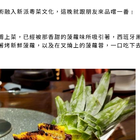
術融入新派粵菜文化，這晚就跟朋友來品嚐一番﹗
甫上菜，已經被那香甜的菠蘿味所吸引著，西班牙
著烤新鮮菠蘿，以及在叉燒上的菠蘿蓉，一口吃下