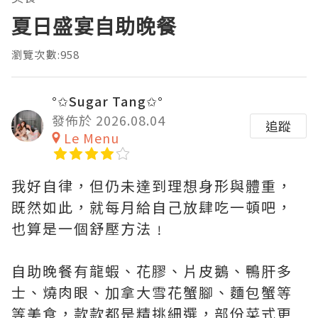
夏日盛宴自助晚餐
瀏覽次數:958
°✩Sugar Tang✩°
發佈於 2026.08.04
追蹤
Le Menu
我好自律，但仍未達到理想身形與體重，
既然如此，就每月給自己放肆吃一頓吧，
也算是一個舒壓方法﹗
自助晚餐有龍蝦、花膠、片皮鵝、鴨肝多
士、燒肉眼、加拿大雪花蟹腳、麵包蟹等
等美食，款款都是精挑細選，部份菜式更