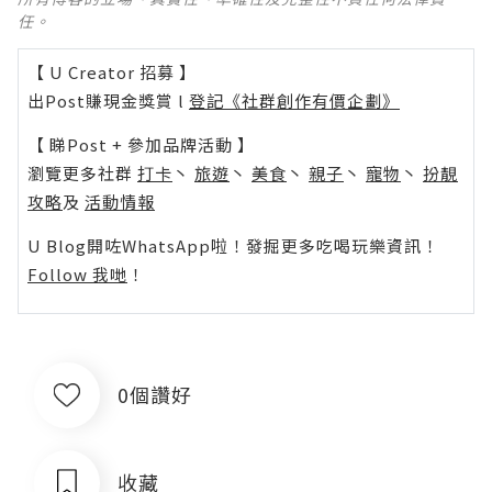
任。
【 U Creator 招募 】
出Post賺現金獎賞 l
登記《社群創作有價企劃》
【 睇Post + 參加品牌活動 】
瀏覽更多社群
打卡
丶
旅遊
丶
美食
丶
親子
丶
寵物
丶
扮靚
攻略
及
活動情報
U Blog開咗WhatsApp啦！發掘更多吃喝玩樂資訊！
Follow 我哋
！
0個讚好
收藏