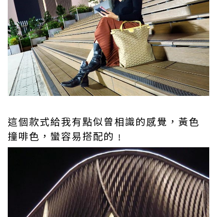
這個款式給我有點似曾相識的感覺，黃色
撞啡色，蠻容易搭配的﹗