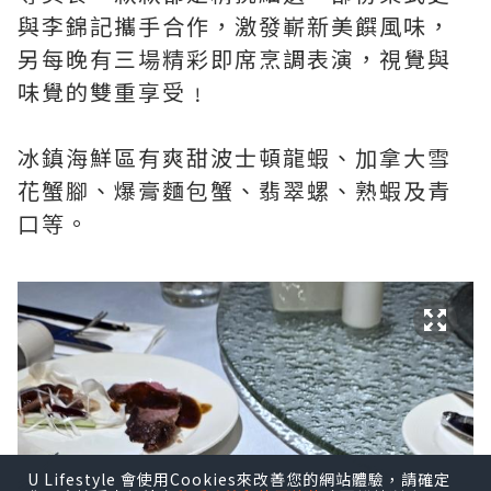
與李錦記攜手合作，激發嶄新美饌風味，
另每晚有三場精彩即席烹調表演，視覺與
味覺的雙重享受﹗
冰鎮海鮮區有爽甜波士頓龍蝦、加拿大雪
花蟹腳、爆膏麵包蟹、翡翠螺、熟蝦及青
口等。
U Lifestyle 會使用Cookies來改善您的網站體驗，請確定