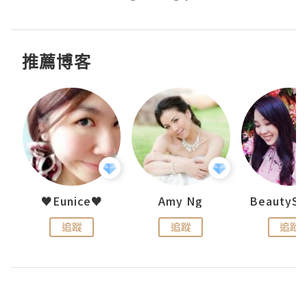
推薦博客
h 夏沫
♥Eunice♥
Amy Ng
追蹤
追蹤
追蹤