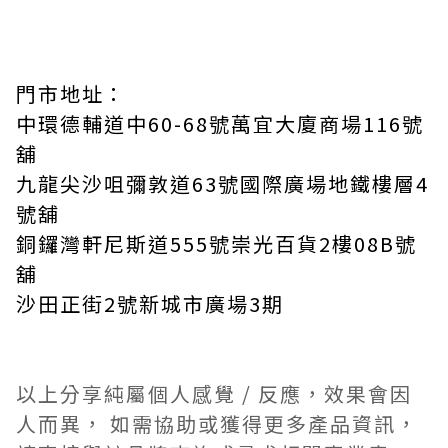
門市地址：
中環德輔道中60-68號萬宜大廈商場116號
舖
九龍尖沙咀彌敦道63號國際廣場地鐵樓層4
號舖
銅鑼灣軒尼斯道555號崇光百貨2樓08B號
舖
沙田正街2號新城市廣場3期
以上分享純屬個人感覺 / 反應，效果會因
人而異， 如需協助或獲得更多產品資訊，