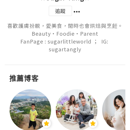
追蹤
喜歡護膚扮靚，愛美食，閒時也會烘焙與烹飪。

Beauty‧Foodie‧Parent

FanPage : sugarlittleworld ；  IG: 
sugartangly
推薦博客