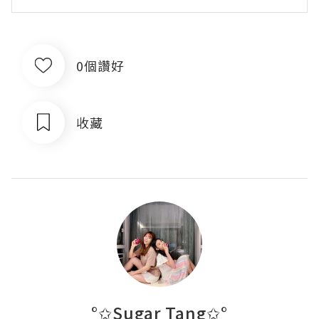
0個讚好
收藏
°✩Sugar Tang✩°