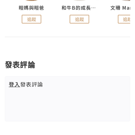
 Swan
暟媽與暟爸
和牛B的成長日記
文珊 ManS
追蹤
追蹤
追蹤
發表評論
登入
發表評論