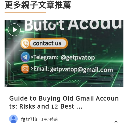
更多親子文章推薦
Guide to Buying Old Gmail Accoun
ts: Risks and 12 Best ...
fgtr7i8
14小時前