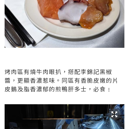
烤肉區有燒牛肉眼扒，搭配李錦記黑椒
醬，更顯香濃惹味。同區有香脆皮嫩的片
皮鵝及脂香濃郁的煎鴨肝多士，必食﹗