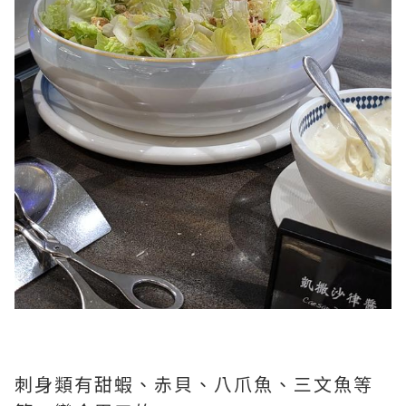
刺身類有甜蝦、赤貝、八爪魚、三文魚等