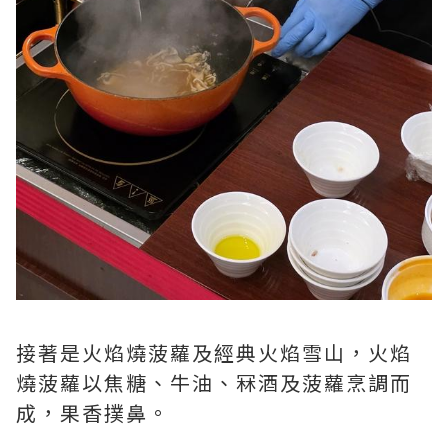
接著是火焰燒菠蘿及經典火焰雪山，火焰
燒菠蘿以焦糖、牛油、冧酒及菠蘿烹調而
成，果香撲鼻。