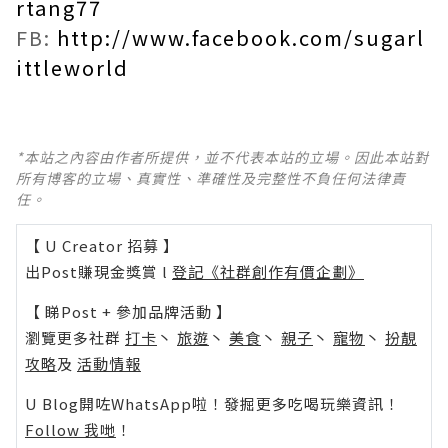
rtang77
FB:
http://www.facebook.com/sugarl
ittleworld
*本站之內容由作者所提供，並不代表本站的立場。因此本站對
所有博客的立場、真實性、準確性及完整性不負任何法律責
任。
【 U Creator 招募 】
出Post賺現金獎賞 l
登記《社群創作有價企劃》
【 睇Post + 參加品牌活動 】
瀏覽更多社群
打卡
丶
旅遊
丶
美食
丶
親子
丶
寵物
丶
扮靚
攻略
及
活動情報
U Blog開咗WhatsApp啦！發掘更多吃喝玩樂資訊！
Follow 我哋
！