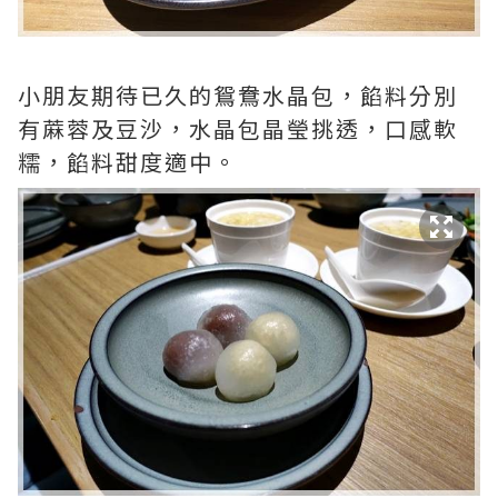
小朋友期待已久的鴛鴦水晶包，餡料分別
有蔴蓉及豆沙，水晶包晶瑩挑透，口感軟
糯，餡料甜度適中。