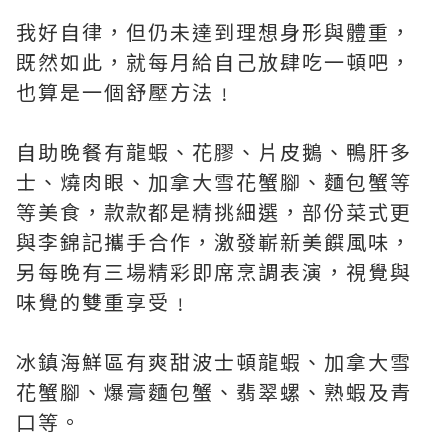
我好自律，但仍未達到理想身形與體重，
既然如此，就每月給自己放肆吃一頓吧，
也算是一個舒壓方法﹗
自助晚餐有龍蝦、花膠、片皮鵝、鴨肝多
士、燒肉眼、加拿大雪花蟹腳、麵包蟹等
等美食，款款都是精挑細選，部份菜式更
與李錦記攜手合作，激發嶄新美饌風味，
另每晚有三場精彩即席烹調表演，視覺與
味覺的雙重享受﹗
冰鎮海鮮區有爽甜波士頓龍蝦、加拿大雪
花蟹腳、爆膏麵包蟹、翡翠螺、熟蝦及青
口等。