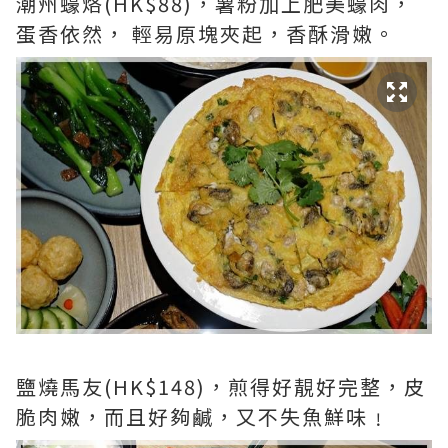
潮州蠔烙(HK$88)，薯粉加上肥美蠔肉，
蛋香依然， 輕易原塊夾起，香酥滑嫩。
鹽燒馬友(HK$148)，煎得好靚好完整，皮
脆肉嫩，而且好夠鹹，又不失魚鮮味﹗