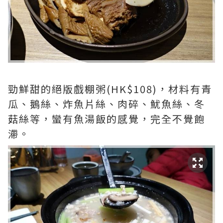
勁鮮甜的絕版戲棚粥(HK$108)，材料有青
瓜、鵝絲、炸魚片絲、肉碎、魷魚絲、冬
菇絲等，蠻有魚湯飯的感覺，完全不覺飽
滯。