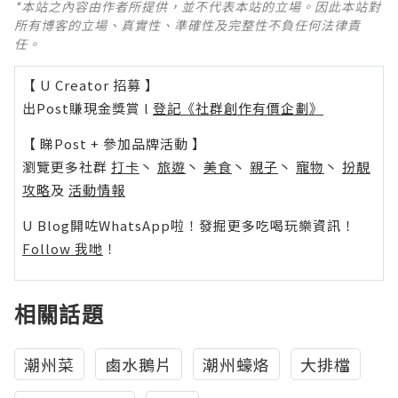
*本站之內容由作者所提供，並不代表本站的立場。因此本站對
所有博客的立場、真實性、準確性及完整性不負任何法律責
任。
【 U Creator 招募 】
出Post賺現金獎賞 l
登記《社群創作有價企劃》
【 睇Post + 參加品牌活動 】
瀏覽更多社群
打卡
丶
旅遊
丶
美食
丶
親子
丶
寵物
丶
扮靚
攻略
及
活動情報
U Blog開咗WhatsApp啦！發掘更多吃喝玩樂資訊！
Follow 我哋
！
相關話題
潮州菜
鹵水鵝片
潮州蠔烙
大排檔