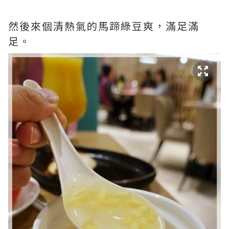
然後來個清熱氣的馬蹄綠豆爽，滿足滿
足。