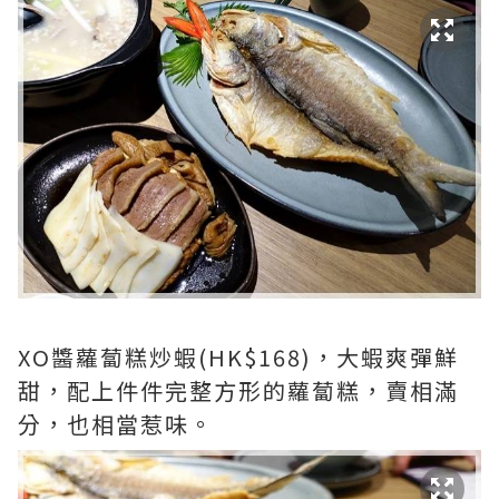
XO醬蘿蔔糕炒蝦(HK$168)，大蝦爽彈鮮
甜，配上件件完整方形的蘿蔔糕，賣相滿
分，也相當惹味。