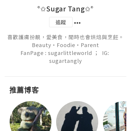
°✩Sugar Tang✩°
追蹤
喜歡護膚扮靚，愛美食，閒時也會烘焙與烹飪。

Beauty‧Foodie‧Parent

FanPage : sugarlittleworld ；  IG: 
sugartangly
推薦博客