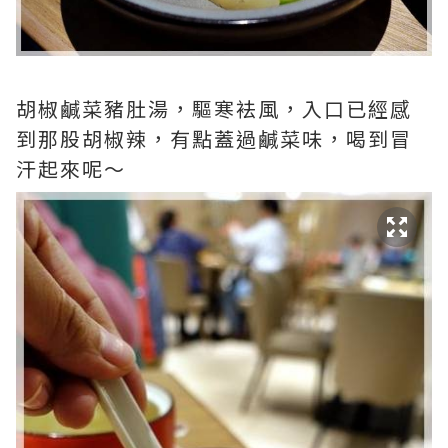
胡椒鹹菜豬肚湯，驅寒袪風，入口已經感
到那股胡椒辣，有點蓋過鹹菜味，喝到冒
汗起來呢～