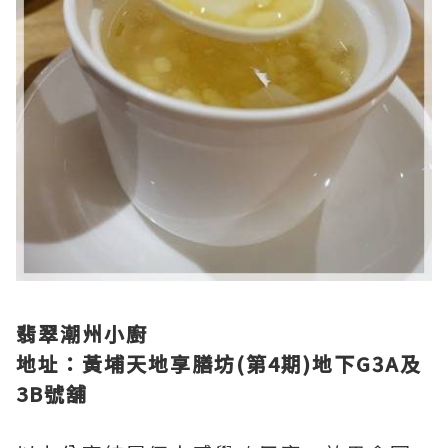
翡翠潮州小廚
地址：黃埔天地享膳坊(第4期)地下G3A及
3B號舖