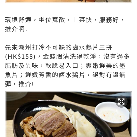
環境舒適，坐位寬敞，上菜快，服務好，
推介啊!
先來潮州打冷不可缺的鹵水鵝片三拼
(HK$158)，金錢腸清洗得乾淨，沒有過多
脂肪及異味，軟腍易入口；爽嫩鮮美的墨
魚片；鮮嫩芳香的鹵水鵝片，絕對有讚無
彈，推介!