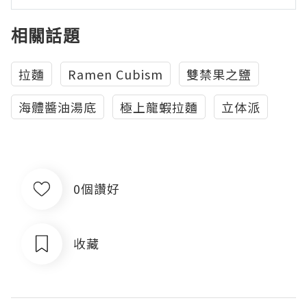
相關話題
拉麵
Ramen Cubism
雙禁果之鹽
海體醬油湯底
極上龍蝦拉麵
立体派
0個讚好
收藏