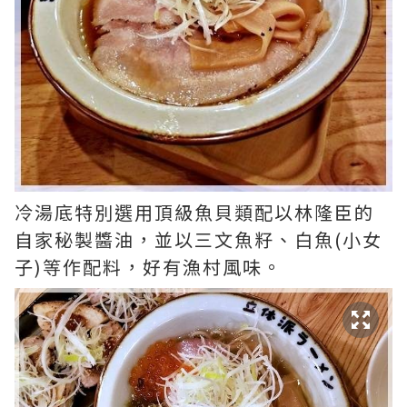
冷湯底特別選用頂級魚貝類配以林隆臣的
自家秘製醬油，並以三文魚籽、白魚(小女
子)等作配料，好有漁村風味。