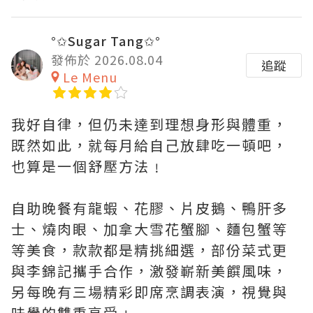
°✩Sugar Tang✩°
發佈於 2026.08.04
追蹤
Le Menu
我好自律，但仍未達到理想身形與體重，
既然如此，就每月給自己放肆吃一頓吧，
也算是一個舒壓方法﹗
自助晚餐有龍蝦、花膠、片皮鵝、鴨肝多
士、燒肉眼、加拿大雪花蟹腳、麵包蟹等
等美食，款款都是精挑細選，部份菜式更
與李錦記攜手合作，激發嶄新美饌風味，
另每晚有三場精彩即席烹調表演，視覺與
味覺的雙重享受﹗