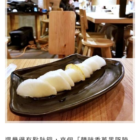
還覺得有點肚餓，來個「麵豉香蔥黑豚腩