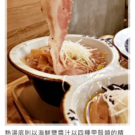
熱湯底則以海鮮鹽醬汁以四種甲殻類的精