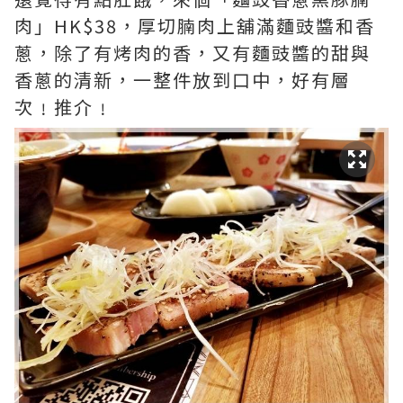
肉」HK$38，厚切腩肉上舖滿麵豉醬和香
蔥，除了有烤肉的香，又有麵豉醬的甜與
香蔥的清新，一整件放到口中，好有層
次﹗推介﹗