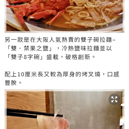
另一款是在大阪人氣熱賣的雙子碗拉麵–
「雙．禁果之鹽」，冷熱鹽味拉麵並以
「雙子8字碗」盛載，破格創新。
配上10厘米長又較為厚身的烤叉燒，口感
豐腴。