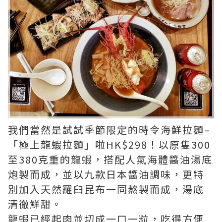
我們當然是試試季節限定的時令海鮮拉麵–
「極上龍蝦拉麵」啦HK$298！以原隻300
至380克重的龍蝦，搭配人氣海體醬油湯底
炮製而成，並以九款日本醬油調味，更特
別加入天然羅臼昆布一同熬製而成，湯底
清徹鮮甜。
龍蝦已經起肉並切成一口一粒，吃得方便