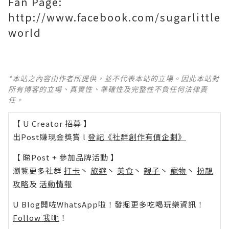
Fan Page:
http://www.facebook.com/sugarlittle
world
*本站之內容由作者所提供，並不代表本站的立場。因此本站對
所有博客的立場、真實性、準確性及完整性不負任何法律責
任。
【 U Creator 招募 】
出Post賺現金獎賞 l
登記《社群創作有價企劃》
【 睇Post + 參加品牌活動 】
瀏覽更多社群
打卡
丶
旅遊
丶
美食
丶
親子
丶
寵物
丶
扮靚
攻略
及
活動情報
U Blog開咗WhatsApp啦！發掘更多吃喝玩樂資訊！
Follow 我哋
！