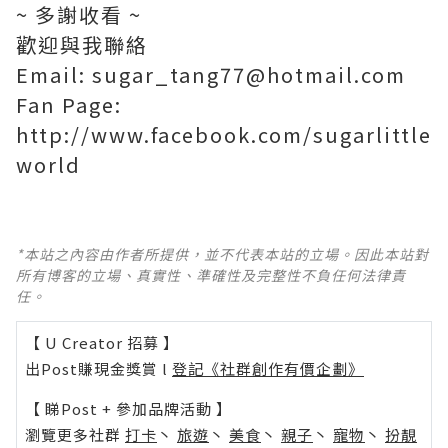
~ 多謝收看 ~
歡迎與我聯絡
Email: sugar_tang77@hotmail.com
Fan Page:
http://www.facebook.com/sugarlittle
world
*本站之內容由作者所提供，並不代表本站的立場。因此本站對
所有博客的立場、真實性、準確性及完整性不負任何法律責
任。
【 U Creator 招募 】
出Post賺現金獎賞 l
登記《社群創作有價企劃》
【 睇Post + 參加品牌活動 】
瀏覽更多社群
打卡
丶
旅遊
丶
美食
丶
親子
丶
寵物
丶
扮靚