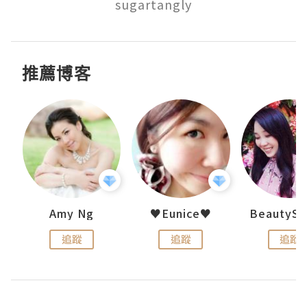
sugartangly
推薦博客
h 夏沫
Amy Ng
♥Eunice♥
追蹤
追蹤
追蹤