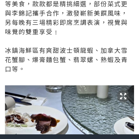
等美食，款款都是精挑細選，部份菜式更
與李錦記攜手合作，激發嶄新美饌風味，
另每晚有三場精彩即席烹調表演，視覺與
味覺的雙重享受﹗
冰鎮海鮮區有爽甜波士頓龍蝦、加拿大雪
花蟹腳、爆膏麵包蟹、翡翠螺、熟蝦及青
口等。