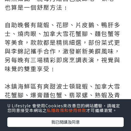
也算是一個舒壓方法﹗
自助晚餐有龍蝦、花膠、片皮鵝、鴨肝多
士、燒肉眼、加拿大雪花蟹腳、麵包蟹等
等美食，款款都是精挑細選，部份菜式更
與李錦記攜手合作，激發嶄新美饌風味，
另每晚有三場精彩即席烹調表演，視覺與
味覺的雙重享受﹗
冰鎮海鮮區有爽甜波士頓龍蝦、加拿大雪
花蟹腳、爆膏麵包蟹、翡翠螺、熟蝦及青
口等。
U Lifestyle 會使用Cookies來改善您的網站體驗，請確定
您同意接受本網站之
私隱政策和使用條款
才可繼續瀏覽。
我已閱讀及同意