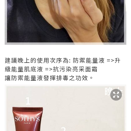
建議晚上的使用次序為: 防禦能量液 =>升
級能量肌底液 =>抗污染亮采面霜
讓防禦能量液發揮排毒之功效。