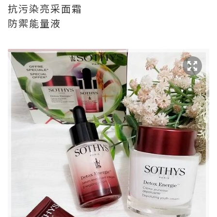
抗污染亮采面霜
防禦能量液