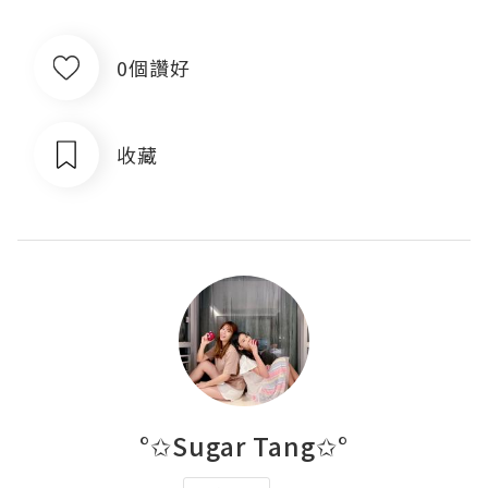
0個讚好
收藏
°✩Sugar Tang✩°