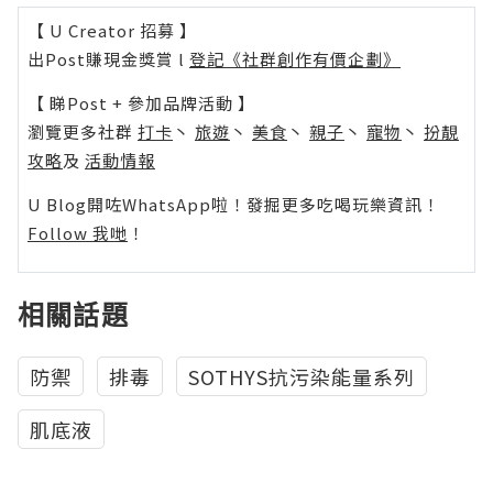
【 U Creator 招募 】
出Post賺現金獎賞 l
登記《社群創作有價企劃》
【 睇Post + 參加品牌活動 】
瀏覽更多社群
打卡
丶
旅遊
丶
美食
丶
親子
丶
寵物
丶
扮靚
攻略
及
活動情報
U Blog開咗WhatsApp啦！發掘更多吃喝玩樂資訊！
Follow 我哋
！
相關話題
防禦
排毒
SOTHYS抗污染能量系列
肌底液