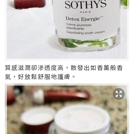
質感滋潤卻滲透度高，散發出如香薰般香
氣，好放鬆舒服地護膚。