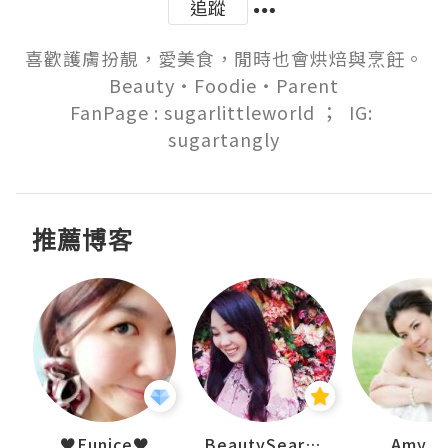
追蹤
喜歡護膚扮靚，愛美食，閒時也會烘焙與烹飪。

Beauty‧Foodie‧Parent

FanPage : sugarlittleworld ；  IG: 
sugartangly
推薦博客
h 夏沫
♥Eunice♥
BeautySearch
Amy N