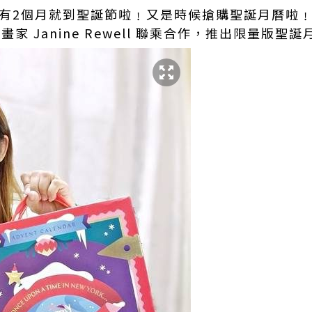
還有2個月就到聖誕節啦﹗又是時候搶購聖誕月曆啦
插畫家 Janine Rewell 聯乘合作，推出限量版聖