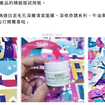
熱產品的精裝版試用裝。
瑪遜白泥毛孔深層清潔面膜、深夜奇蹟系列、牛油
大家去打開驚喜啦﹗
點擊圖片放大