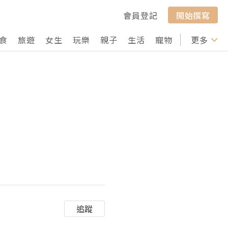
會員登記
開始撰寫
食
旅遊
女生
玩樂
親子
生活
寵物
行山
更多
打卡
追蹤