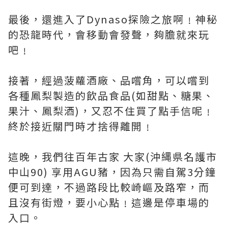
最後，還進入了Dynaso探險之旅啊﹗神秘
的恐龍時代，會移動會發聲，夠膽就來玩
吧﹗
接著，經過菠蘿酒廠、品嚐角，可以嚐到
各種鳳梨製造的飲品食品(如甜點、糖果、
果汁、鳳梨酒)，又忍不住買了點手信呢﹗
終於接近關門時才捨得離開﹗
這晚，我們往百年古家 大家(沖縄県名護市
中山90) 享用AGU豬，因為只需自駕3分鐘
便可到達，不過路段比較崎嶇及路窄，而
且沒有街燈，要小心點﹗這邊是停車場的
入口。