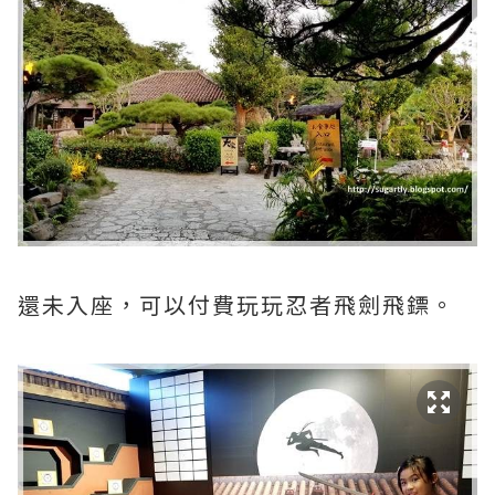
還未入座，可以付費玩玩忍者飛劍飛鏢。