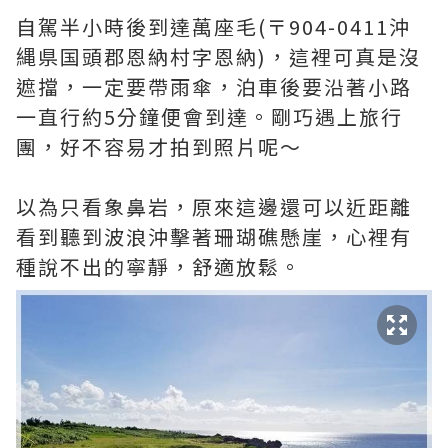
自駕半小時後到達萬座毛(〒904-0411沖
縄県国頭郡恩納村字恩納)，這裡可真是沒
遮擋，一定要帶雨傘，泊車後要沿著小路
一直行約5分鐘便會到達。剛巧遇上旅行
團，好不容易才拍到照片呢～
以為只看象鼻岩，原來這邊還可以近距離
看到聽到波浪沖擊著珊瑚礁懸崖，心裡有
種說不出的寧靜，舒適放鬆。