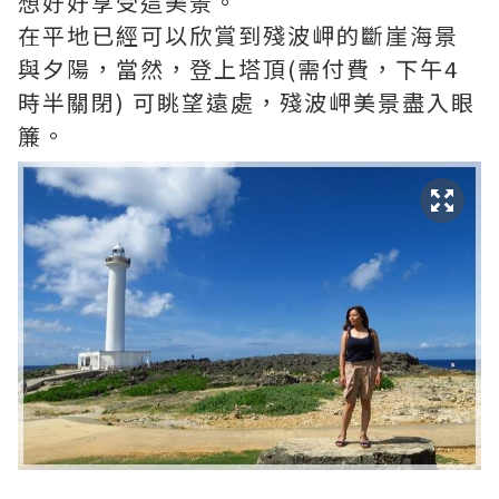
想好好享受這美景。
在平地已經可以欣賞到殘波岬的斷崖海景
與夕陽，當然，登上塔頂(需付費，下午4
時半關閉) 可眺望遠處，殘波岬美景盡入眼
簾。