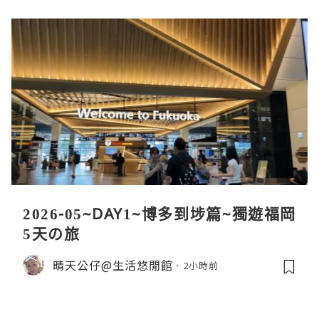
2026-05~DAY1~博多到埗篇~獨遊福岡
5天の旅
晴天公仔@生活悠閒館
2小時前