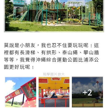
莫說是小朋友，我也忍不住要玩玩呢﹗這
裡都有長滑梯、有拱形、泰山繩、攀山牆
等等，我覺得沖繩綜合運動公園比浦添公
園更好玩呢﹗
點擊圖片放大
+2