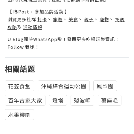
【 睇Post + 參加品牌活動 】
瀏覽更多社群
打卡
丶
旅遊
丶
美食
丶
親子
丶
寵物
丶
扮靚
攻略
及
活動情報
U Blog開咗WhatsApp啦！發掘更多吃喝玩樂資訊！
Follow 我哋
！
相關話題
花笠食堂
沖繩綜合運動公園
鳳梨園
百年古家大家
燈塔
殘波岬
萬座毛
水果樂園