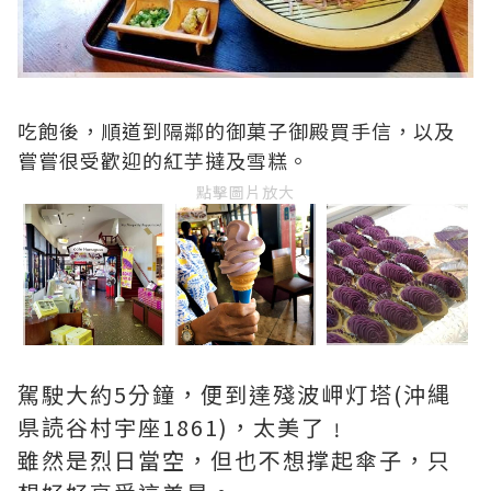
吃飽後，順道到隔鄰的御菓子御殿買手信，以及
嘗嘗很受歡迎的紅芋撻及雪糕。
點擊圖片放大
駕駛大約5分鐘，便到達殘波岬灯塔(沖縄
県読谷村宇座1861)，太美了﹗
雖然是烈日當空，但也不想撑起傘子，只