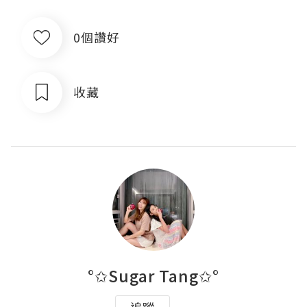
0個讚好
收藏
°✩Sugar Tang✩°
追蹤