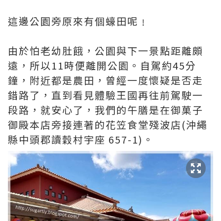
這邊公園旁原來有個蠔田呢﹗
由於怕老幼肚餓，公園與下一景點距離頗
遠，所以11時便離開公園。自駕約45分
鐘，附近都是農田，曾經一度懷疑是否走
錯路了，直到看見體驗王國再往前駕駛一
段路，就安心了，我們的午膳是在御菓子
御殿本店旁接連著的花笠食堂殘波店(沖繩
縣中頭郡讀穀村宇座 657-1)。