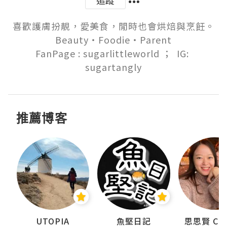
喜歡護膚扮靚，愛美食，閒時也會烘焙與烹飪。

Beauty‧Foodie‧Parent

FanPage : sugarlittleworld ；  IG: 
sugartangly
推薦博客
urnal
UTOPIA
魚堅日記