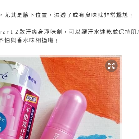
，尤其是腋下位置，濕透了或有臭味就非常尷尬﹗
eodorant Z散汗爽身淨味劑，可以讓汗水速乾並保
不怕與香水味相撞啦﹗