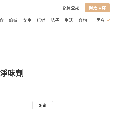
會員登記
開始撰寫
食
旅遊
女生
玩樂
親子
生活
寵物
行山
更多
打卡
爽身淨味劑
追蹤