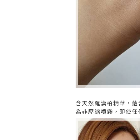
含天然羅漢柏精華，蘊
為非壓縮噴霧，即使任