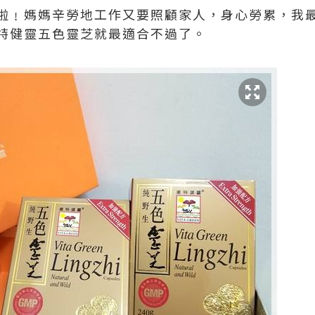
啦﹗媽媽辛勞地工作又要照顧家人，身心勞累，我
特健靈五色靈芝就最適合不過了。