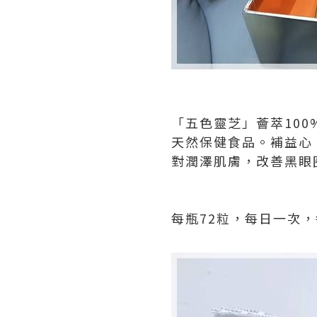
「五色靈芝」薈萃10
天然保健食品。補益心
對潤澤肌膚，改善黑眼
每瓶72粒，每日一次