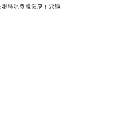
最想媽咪身體健康﹗要顯