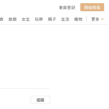
會員登記
開始撰寫
食
旅遊
女生
玩樂
親子
生活
寵物
行山
更多
打卡
追蹤