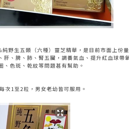
0%純野生五類（六種）靈芝精華，是目前市面上份
、肝、脾、肺、腎五臟，調養氣血、提升紅血球帶
圈、色斑、乾紋等問題甚有幫助。
，每次1至2粒，男女老幼皆可服用。